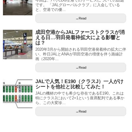
今回は、パリCDG空港でのサービスについての話題
です。 「JALグローバルクラブ」に入会している
と、空港での優...
→Read
成田空港からJALファーストクラスが消
える日…羽田発着枠拡大による影響と
は？
2020年3月から開始される羽田空港発着枠の拡大に伴
い、昨日JALとANAが羽田空港の増便を伴う路線計
画（2020年...
→Read
JALで人気！E190（クラスJ）一人がけ
シートを他社と比較してみた！
JALの機材の中でも希少な存在であるE190。これは
特にクラスJにおいて2+1という座席配列である事か
ら、この大変珍...
→Read