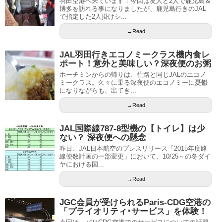
羽田空港へ来ています！今回は友人と2人で鹿児島＆
博多を訪れる事になりましたが、鹿児島行きのJAL
で指定した2人掛けシ...
→Read
JAL羽田行きエコノミークラス機内食レ
ポート！意外と美味しい？深夜便のお粥
ホーチミンからの帰りは、往路と同じJALのエコノ
ミークラス。久々に乗る深夜便のエコノミーに憂鬱
になりながらも、出てき...
→Read
JAL国際線787-8型機の【トイレ】は少
ない？ 深夜便への懸念
昨日、JAL日本航空のプレスリリース「2015年度路
線便数計画の一部変更」において、10/25～の冬ダイ
ヤにおける国...
→Read
JGC会員が受けられるParis-CDG空港の
「プライオリティ･サービス」を体験！