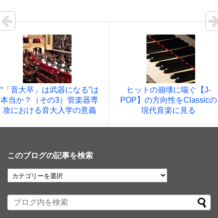
“「音大卒」は武器になる”は
ヒットの崩壊に喘ぐ【J-
本当か？（その3）管楽器専
POP】の方向性をClassicの
攻における音大入学の意義
現代音楽に見る
このブログの記事を検索