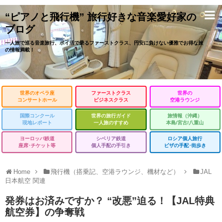
“ピアノと飛行機” 旅行好きな音楽愛好家の
ブログ
一人旅で巡る音楽旅行、ポイ活で乗るファーストクラス、円安に負けない優雅でお得な旅
の情報満載！
世界のオペラ座
ファーストクラス
世界の
コンサートホール
ビジネスクラス
空港ラウンジ
国際コンクール
世界の旅行ガイド
旅情報（沖縄）
現地レポート
一人旅のすすめ
本島/宮古/八重山
ヨーロッパ鉄道
シベリア鉄道
ロシア個人旅行
座席･チケット等
個人手配の手引き
ビザの手配･街歩き
Home
飛行機（搭乗記、空港ラウンジ、機材など）
JAL
日本航空 関連
発券はお済みですか？ “改悪”迫る！【JAL特典
航空券】の争奪戦