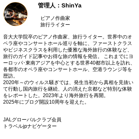
管理人：ShinYa
ピアノ作曲家
旅行ライター
音大大学院卒のピアノ作曲家、旅行ライター。世界中のオ
ペラ座やコンサートホール巡りを軸に、ファーストクラス
やビジネスクラスを利用した優雅な海外旅行の体験など、
旅行のガイド記事やお得な旅の情報を発信。 これまでにヨ
ーロッパ･東南アジアを中心とする世界40都市以上を訪れ、
各都市のオペラ座やコンサートホール、空港ラウンジ等を
歴訪。
2020年～のウィルス騒ぎでは、発生当初から真相を見抜い
て行動し国内旅行を継続、人の消えた京都など特別な体験
をレポートした。2023年より海外旅行を再開。
2025年にブログ開設10周年を迎えた。
JALグローバルクラブ会員
トラベルjpナビゲーター