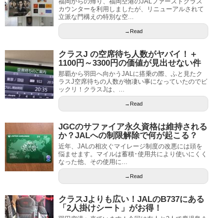
福岡からの帰り、福岡空港のJALファーストクラス
カウンターを利用しましたが、リニューアルされて
立派な門構えの特別な空...
→Read
クラスJ の空席待ち人数がヤバイ！＋
1100円～3300円の価値が見出せない件
那覇から羽田へ向かうJALに搭乗の際、ふと見たク
ラスJ空席待ちの人数が物凄い事になっていたのでビ
ックリ！クラスJは、...
→Read
JGCのサファイア永久資格は維持される
か？JALへの制限解除で何が起こる？
近年、JALの相次ぐマイレージ制度の改悪には頭を
悩ませます。マイルは蓄積･使用共により使いにくく
なった他、その使用に...
→Read
クラスJよりも広い！JALのB737にある
「2人掛けシート」がお得！