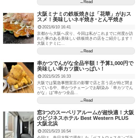
→Read
大阪ミナミの鉄板焼きは「花華」がおス
スメ！美味しいネギ焼き･とん平焼き
2021/6/10 16:41
京都から大阪へ戻り、今回は私がこれまでに何度か訪
れた事のある美味しい鉄板焼きの店をご紹介します！
大阪ミナミに...
→Read
串かつでんがな全品半額！予算1,000円で
美味しい串カツ腹いっぱい！
2021/5/25 16:33
大阪では緊急事態宣言の影響で店と言う店が殆ど閉ま
っている中、串かつチェーンでお馴染み「串カツでん
がな」は“串かつ全品...
→Read
窓3つのスーペリアルームが超快適！大阪
のビジネスホテル Best Western PLUS
大阪北浜
2021/5/23 16:54
今回は、先日大阪で滞在した「ベストウェスタンプラ