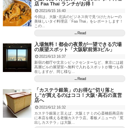
店 Faa Thai ランチがお得！
2021/6/15 16:40
今回は、大阪･北浜のビジネス街で見つけたカレーの
美味しいタイ料理店「Faa Thai」をレポートします！
この...
→Read
入場無料！都会の夜景が一望できる穴場
の展望スポット「大阪駅前第3ビル」
2021/6/13 16:37
新宿の都庁や文京シビックセンターなど、東京には超
高層ビルの展望室へ無料で入れるスポットが幾つも存
在しますが、同じ様な...
→Read
「カステラ銀装」のお得な”切り落と
し”が買えるのはココ！大阪･高石の直営
店へ
2021/6/12 16:32
カステラ銀装と言えば、大阪ミナミの心斎橋筋商店街
に本店を構える老舗カステラ店。看板メニューの「窯
出しカステラ」は大阪...