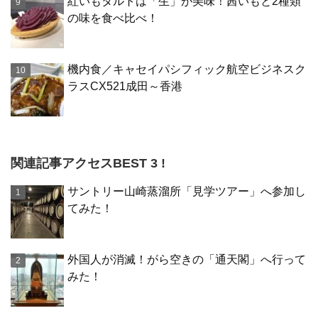
紅いもタルトは「生」が美味！茜いもと2種類
の味を食べ比べ！
機内食／キャセイパシフィック航空ビジネスク
ラスCX521成田～香港
関連記事アクセスBEST 3 !
サントリー山崎蒸溜所「見学ツアー」へ参加し
てみた！
外国人が消滅！がら空きの「通天閣」へ行って
みた！