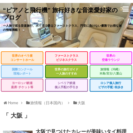
“ピアノと飛行機” 旅行好きな音楽愛好家の
ブログ
一人旅で巡る音楽旅行、ポイ活で乗るファーストクラス、円安に負けない優雅でお得な旅
の情報満載！
世界のオペラ座
ファーストクラス
世界の
コンサートホール
ビジネスクラス
空港ラウンジ
国際コンクール
世界の旅行ガイド
旅情報（沖縄）
現地レポート
一人旅のすすめ
本島/宮古/八重山
ヨーロッパ鉄道
シベリア鉄道
ロシア個人旅行
座席･チケット等
個人手配の手引き
ビザの手配･街歩き
Home
旅情報（日本国内）
大阪
「 大阪 」
大阪で見つけたカレーが美味いタイ料理