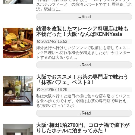
スホテルフィーノ」の宿泊レポートです！ 堺筋線「北
浜」駅徒歩1...
→Read
銭湯を改装したマレーシア料理店は味も
本物だった！大阪･なんばKENNYasia
2021/4/2 16:52
海外旅行へ行けないジレンマで以前にも増してエスニ
ック料理店へ訪れる機会が増えましたが、今回レポー
トするのは大阪･なん...
→Read
大阪でおススメ！お茶の専門店で味わう
「抹茶パフェ」ベスト3！
2020/6/7 16:29
私は大阪へ行くと連日の様に色々な店を巡ってパフェ
を食べ歩くのですが、今回はお茶の専門店で味わえ
る“抹茶パフェ”にスポ...
→Read
大阪･梅田1泊2700円、コロナ禍で値下が
りしたホテルに泊まってみた！