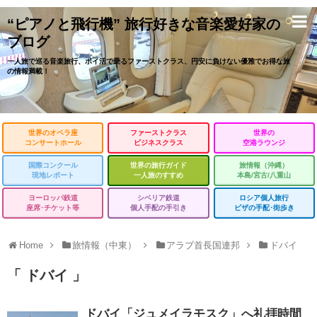
“ピアノと飛行機” 旅行好きな音楽愛好家の
ブログ
一人旅で巡る音楽旅行、ポイ活で乗るファーストクラス、円安に負けない優雅でお得な旅
の情報満載！
世界のオペラ座
ファーストクラス
世界の
コンサートホール
ビジネスクラス
空港ラウンジ
国際コンクール
世界の旅行ガイド
旅情報（沖縄）
現地レポート
一人旅のすすめ
本島/宮古/八重山
ヨーロッパ鉄道
シベリア鉄道
ロシア個人旅行
座席･チケット等
個人手配の手引き
ビザの手配･街歩き
Home
旅情報（中東）
アラブ首長国連邦
ドバイ
「 ドバイ 」
ドバイ「ジュメイラモスク」へ礼拝時間