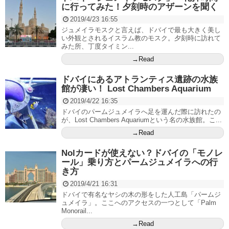
に行ってみた！夕刻時のアザーンを聞く
2019/4/23 16:55
ジュメイラモスクと言えば、ドバイで最も大きく美し
い外観とされるイスラム教のモスク。夕刻時に訪れて
みた所、丁度タイミン...
→Read
ドバイにあるアトランティス遺跡の水族
館が凄い！ Lost Chambers Aquarium
2019/4/22 16:35
ドバイのパームジュメイラへ足を運んだ際に訪れたの
が、Lost Chambers Aquariumという名の水族館。こ...
→Read
Nolカードが使えない？ドバイの「モノレ
ール」乗り方とパームジュメイラへの行
き方
2019/4/21 16:31
ドバイで有名なヤシの木の形をした人工島「パームジ
ュメイラ」。ここへのアクセスの一つとして「Palm
Monorail...
→Read