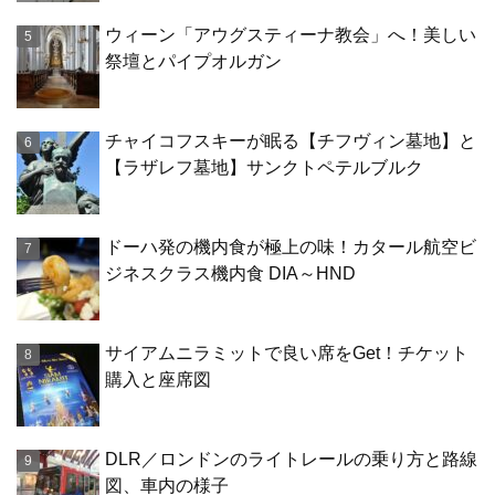
ウィーン「アウグスティーナ教会」へ！美しい
祭壇とパイプオルガン
チャイコフスキーが眠る【チフヴィン墓地】と
【ラザレフ墓地】サンクトペテルブルク
ドーハ発の機内食が極上の味！カタール航空ビ
ジネスクラス機内食 DIA～HND
サイアムニラミットで良い席をGet！チケット
購入と座席図
DLR／ロンドンのライトレールの乗り方と路線
図、車内の様子