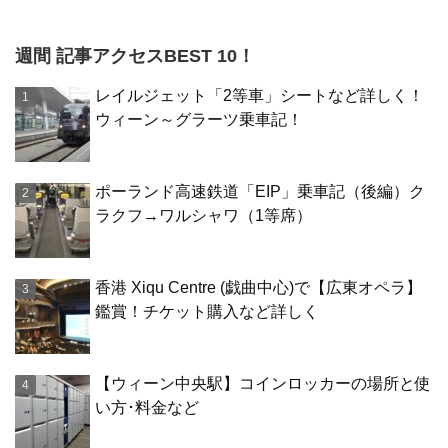
週間 記事アクセスBEST 10！
レイルジェット「2等車」シートなど詳しく！
ウィーン～グラーツ乗車記！
ポーランド高速鉄道「EIP」乗車記（後編）ク
ラクフ→ワルシャワ（1等席）
香港 Xiqu Centre (戯曲中心)で【広東オペラ】
鑑賞！チケット購入など詳しく
【ウィーン中央駅】コインロッカーの場所と使
い方･料金など