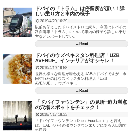
ドバイの「トラム」は停留所が凄い！詳
しい乗り方と車内の様子
2019/4/20 16:29
以前お伝えしたドバイメトロに続き、今回はドバイの
路面電車「トラム」について車内の様子や詳しい乗り
方などレポートしてい...
→Read
ドバイのウズベキスタン料理店「UZB
AVENUE」インテリアがオシャレ！
2019/4/19 16:58
世界の様々な料理が味わえるUAEのドバイですが、今
回訪れたのはウズベキスタン料理店「UZB
AVENUE」。ウズベキ...
→Read
「ドバイファウンテン」の見所･迫力満点
の穴場スポットをチェック！
2019/4/17 18:33
「ドバイファウンテン（Dubai Fountain）」と言え
ば、UAEドバイのダウンタウンエリアにある人口湖で
毎日行...