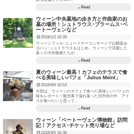
→Read
ウィーン中央墓地の歩き方と作曲家のお
墓の場所！シュトラウス･ブラームス･ベ
ートーヴェンなど
2019/1/2 16:39
ウィーンフィル･ニューイヤーコンサートでお馴染み
ヨハン･シュトラウスをはじめ、ウィーンで活躍した
多くの大作曲家たちが...
→Read
夏のウィーン最高！カフェのテラスで食
べる美味しいパフェ「Julius Meinl」
2018/9/6 16:53
今回は、ウィーンのカフェで食べた美味しいパフェの
味をレポート！観光客で溢れ返った旧市街の中、アイ
スが食べたいと思って...
→Read
ウィーン「ベートーヴェン博物館」訪問
記！アクセス･チケット売り場など
2018/9/5 16:38