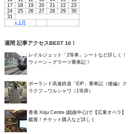
17
18
19
20
21
22
23
24
25
26
27
28
29
30
31
« 1月
週間 記事アクセスBEST 10！
レイルジェット「2等車」シートなど詳しく！
ウィーン～グラーツ乗車記！
ポーランド高速鉄道「EIP」乗車記（後編）ク
ラクフ→ワルシャワ（1等席）
香港 Xiqu Centre (戯曲中心)で【広東オペラ】
鑑賞！チケット購入など詳しく