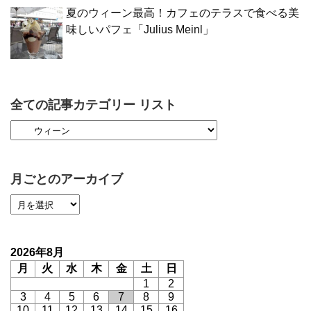
夏のウィーン最高！カフェのテラスで食べる美
味しいパフェ「Julius Meinl」
全ての記事カテゴリー リスト
月ごとのアーカイブ
2026年8月
月
火
水
木
金
土
日
1
2
3
4
5
6
7
8
9
10
11
12
13
14
15
16