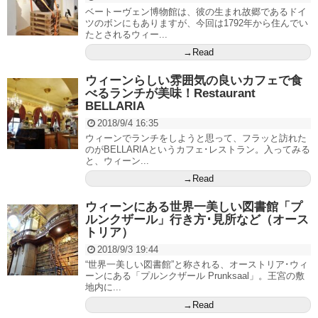
ベートーヴェン博物館は、彼の生まれ故郷であるドイ
ツのボンにもありますが、今回は1792年から住んでい
たとされるウィー...
→Read
ウィーンらしい雰囲気の良いカフェで食
べるランチが美味！Restaurant
BELLARIA
2018/9/4 16:35
ウィーンでランチをしようと思って、フラッと訪れた
のがBELLARIAというカフェ･レストラン。入ってみる
と、ウィーン...
→Read
ウィーンにある世界一美しい図書館「プ
ルンクザール」行き方･見所など（オース
トリア）
2018/9/3 19:44
“世界一美しい図書館”と称される、オーストリア･ウィ
ーンにある「プルンクザール Prunksaal」。王宮の敷
地内に...
→Read