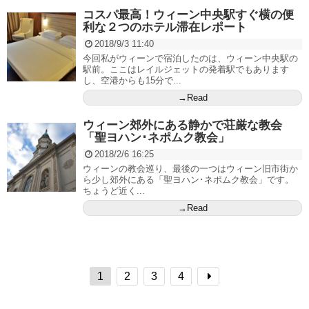
コスパ最高！ウィーン中央駅すぐ横の便
利な２つのホテル滞在レポート
2018/9/3 11:40
今回私がウィーンで宿泊したのは、ウィーン中央駅の
駅前。ここはレイルジェットの発着駅でもあります
し、空港からも15分で...
→Read
ウィーン郊外にある静かで荘厳な教会
「聖ヨハン･ネポムク教会」
2018/2/6 16:25
ウィーンの教会巡り、最後の一つはウィーン旧市街か
ら少し郊外にある「聖ヨハン･ネポムク教会」です。
ちょうど近く...
→Read
1
2
3
4