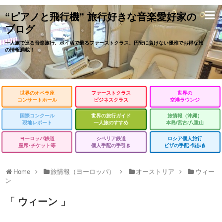
“ピアノと飛行機” 旅行好きな音楽愛好家の
ブログ
一人旅で巡る音楽旅行、ポイ活で乗るファーストクラス、円安に負けない優雅でお得な旅
の情報満載！
世界のオペラ座
ファーストクラス
世界の
コンサートホール
ビジネスクラス
空港ラウンジ
国際コンクール
世界の旅行ガイド
旅情報（沖縄）
現地レポート
一人旅のすすめ
本島/宮古/八重山
ヨーロッパ鉄道
シベリア鉄道
ロシア個人旅行
座席･チケット等
個人手配の手引き
ビザの手配･街歩き
Home
旅情報（ヨーロッパ）
オーストリア
ウィー
ン
「 ウィーン 」