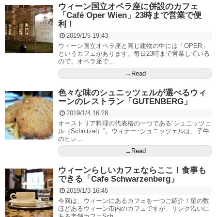
ウィーン国立オペラ座に併設のカフェ
「Café Oper Wien」23時まで営業で便
利！
2019/1/5 19:43
ウィーン国立オペラ座と同じ建物の中には「OPER」
というカフェがあります。毎日23時まで営業している
ので、オペラ座で...
→Read
色々な味のシュニッツェルが選べるウィ
ーンのレストラン「GUTENBERG」
2019/1/4 16:28
オーストリア料理の代表格の一つである“シュニッツェ
ル（Schnitzel）”。ウィナー･シュニッツェルは、子牛
のヒレ...
→Read
ウィーンらしいカフェならここ！食事も
できる「Cafe Schwarzenberg」
2019/1/3 16:45
今回は、ウィーンにあるカフェを一つご紹介！星の数
ほどあるウィーン市内のカフェですが、リンク沿いに
ある老舗カフェSch...