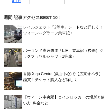
« 1月
週間 記事アクセスBEST 10！
レイルジェット「2等車」シートなど詳しく！
ウィーン～グラーツ乗車記！
ポーランド高速鉄道「EIP」乗車記（後編）ク
ラクフ→ワルシャワ（1等席）
香港 Xiqu Centre (戯曲中心)で【広東オペラ】
鑑賞！チケット購入など詳しく
【ウィーン中央駅】コインロッカーの場所と使
い方･料金など