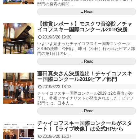
部門の発表の瞬間...
→Read
【鑑賞レポート】モスクワ音楽院／チャ
イコフスキー国際コンクール2019決勝
2019/6/26 19:30
いよいよ始まったチャイコフスキー国際コンクール
2019の決勝！今回は、昨日（25日）行われたピアノ部
門の第1日目のレ...
→Read
藤田真央さん決勝進出！チャイコフスキ
ー国際コンクール2019ピアノ部門
2019/6/23 18:13
チャイコフスキー国際コンクール2019は2次審査が終
了し、昨夜ファイナリストが発表されました！ピアノ
部門では、日本人...
→Read
チャイコフスキー国際コンクールがスタ
ート！【ライブ映像】は公式HPから
2019/6/20 16:37