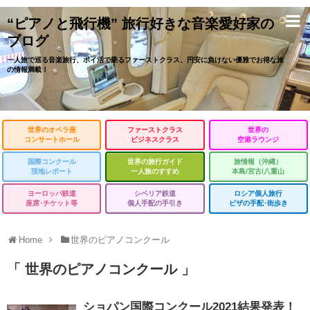
“ピアノと飛行機” 旅行好きな音楽愛好家の
ブログ
一人旅で巡る音楽旅行、ポイ活で乗るファーストクラス、円安に負けない優雅でお得な旅
の情報満載！
世界のオペラ座
ファーストクラス
世界の
コンサートホール
ビジネスクラス
空港ラウンジ
国際コンクール
世界の旅行ガイド
旅情報（沖縄）
現地レポート
一人旅のすすめ
本島/宮古/八重山
ヨーロッパ鉄道
シベリア鉄道
ロシア個人旅行
座席･チケット等
個人手配の手引き
ビザの手配･街歩き
Home
世界のピアノコンクール
「 世界のピアノコンクール 」
ショパン国際コンクール2021結果発表！