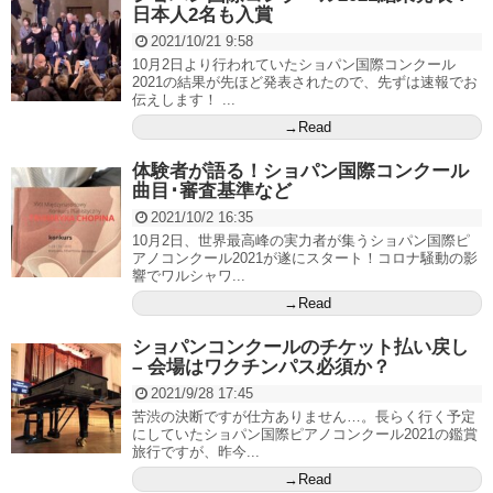
日本人2名も入賞
2021/10/21 9:58
10月2日より行われていたショパン国際コンクール
2021の結果が先ほど発表されたので、先ずは速報でお
伝えします！ ...
→Read
体験者が語る！ショパン国際コンクール
曲目･審査基準など
2021/10/2 16:35
10月2日、世界最高峰の実力者が集うショパン国際ピ
アノコンクール2021が遂にスタート！コロナ騒動の影
響でワルシャワ...
→Read
ショパンコンクールのチケット払い戻し
– 会場はワクチンパス必須か？
2021/9/28 17:45
苦渋の決断ですが仕方ありません…。長らく行く予定
にしていたショパン国際ピアノコンクール2021の鑑賞
旅行ですが、昨今...
→Read