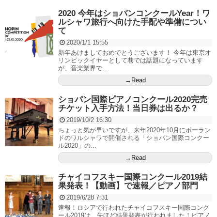
2020 今年はショパンコンクールYear！ワ
ルシャワ旅行へ向けた手配や準備につい
て
2020/1/1 15:55
新年あけましておめでとうございます！ 今年は東京オ
リンピックイヤーとして巷では話題になっています
が、音楽業界で...
→Read
ショパン国際ピアノコンクール2020完売
チケット入手方法！当日券は出るか？
2019/10/2 16:30
ちょっと気が早いですが、来年2020年10月にポーラン
ドのワルシャワで開催される「ショパン国際コンクー
ル2020」の...
→Read
チャイコフスキー国際コンクール2019結
果発表！【動画】で速報／ピアノ部門
2019/6/28 7:31
速報！ロシアで行われたチャイコフスキー国際コンク
ール2019は、先ほど結果発表が行われました！ピアノ