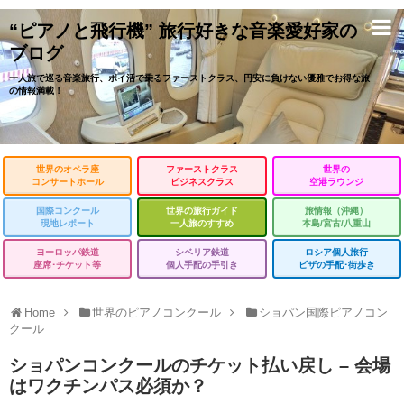
“ピアノと飛行機” 旅行好きな音楽愛好家の
ブログ
一人旅で巡る音楽旅行、ポイ活で乗るファーストクラス、円安に負けない優雅でお得な旅
の情報満載！
世界のオペラ座
ファーストクラス
世界の
コンサートホール
ビジネスクラス
空港ラウンジ
国際コンクール
世界の旅行ガイド
旅情報（沖縄）
現地レポート
一人旅のすすめ
本島/宮古/八重山
ヨーロッパ鉄道
シベリア鉄道
ロシア個人旅行
座席･チケット等
個人手配の手引き
ビザの手配･街歩き
Home
世界のピアノコンクール
ショパン国際ピアノコン
クール
ショパンコンクールのチケット払い戻し – 会場
はワクチンパス必須か？