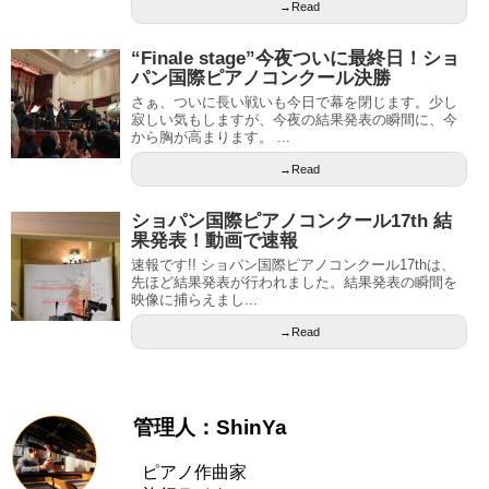
→Read
“Finale stage”今夜ついに最終日！ショ
パン国際ピアノコンクール決勝
さぁ、ついに長い戦いも今日で幕を閉じます。少し
寂しい気もしますが、今夜の結果発表の瞬間に、今
から胸が高まります。 ...
→Read
ショパン国際ピアノコンクール17th 結
果発表！動画で速報
速報です!! ショパン国際ピアノコンクール17thは、
先ほど結果発表が行われました。結果発表の瞬間を
映像に捕らえまし...
→Read
管理人：ShinYa
ピアノ作曲家