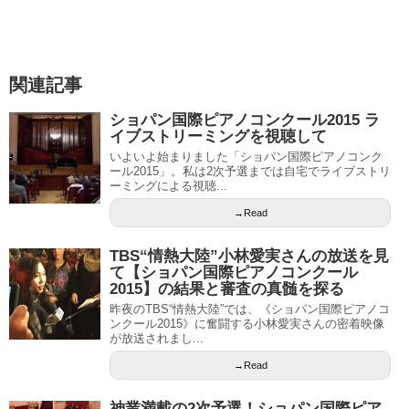
関連記事
ショパン国際ピアノコンクール2015 ラ
イブストリーミングを視聴して
いよいよ始まりました「ショパン国際ピアノコンク
ール2015」。私は2次予選までは自宅でライブストリ
ーミングによる視聴...
→Read
TBS“情熱大陸”小林愛実さんの放送を見
て【ショパン国際ピアノコンクール
2015】の結果と審査の真髄を探る
昨夜のTBS“情熱大陸”では、《ショパン国際ピアノコ
ンクール2015》に奮闘する小林愛実さんの密着映像
が放送されまし...
→Read
神業満載の2次予選！ショパン国際ピア