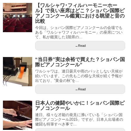
【ワルシャワ･フィルハーモニーホー
ル】で良い座席はどこ？ショパン国際ピ
アノコンクール鑑賞における眺望と音の
比較
今回は、ショパン国際ピアノコンクールの会場でも
ある「ワルシャワフィルハーモニー」の座席につい
て、私が鑑賞した1階席の...
→Read
“当日券”実は余裕で買えた？ショパン国
際ピアノコンクール”
ワルシャワは、連日曇天や雨のパッとしない天候が
続いています。この先もこの様な天候が続く予報が
出ており、“黄金の秋”を...
→Read
日本人の健闘やいかに！ショパン国際ピ
アノコンクール
連日、様々な才能の発見に沸いている「ショパン国
際ピアノコンクール2015」ですが、日本人出場者の
健闘も特筆すべき事で...