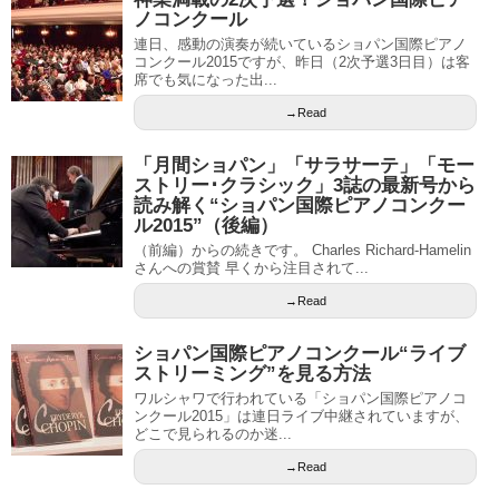
ノコンクール
連日、感動の演奏が続いているショパン国際ピアノ
コンクール2015ですが、昨日（2次予選3日目）は客
席でも気になった出...
→Read
「月間ショパン」「サラサーテ」「モー
ストリー･クラシック」3誌の最新号から
読み解く“ショパン国際ピアノコンクー
ル2015”（後編）
（前編）からの続きです。 Charles Richard-Hamelin
さんへの賞賛 早くから注目されて...
→Read
ショパン国際ピアノコンクール“ライブ
ストリーミング”を見る方法
ワルシャワで行われている「ショパン国際ピアノコ
ンクール2015」は連日ライブ中継されていますが、
どこで見られるのか迷...
→Read