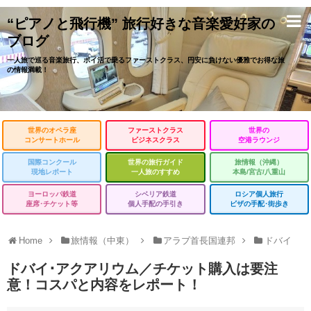
“ピアノと飛行機” 旅行好きな音楽愛好家の
ブログ
一人旅で巡る音楽旅行、ポイ活で乗るファーストクラス、円安に負けない優雅でお得な旅
の情報満載！
世界のオペラ座
ファーストクラス
世界の
コンサートホール
ビジネスクラス
空港ラウンジ
国際コンクール
世界の旅行ガイド
旅情報（沖縄）
現地レポート
一人旅のすすめ
本島/宮古/八重山
ヨーロッパ鉄道
シベリア鉄道
ロシア個人旅行
座席･チケット等
個人手配の手引き
ビザの手配･街歩き
Home
旅情報（中東）
アラブ首長国連邦
ドバイ
ドバイ･アクアリウム／チケット購入は要注
意！コスパと内容をレポート！