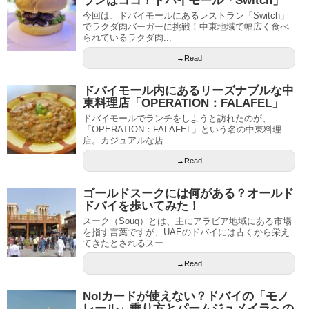
ランはココ！ドバイモール「Switch」
今回は、ドバイモールにあるレストラン「Switch」
でラクダ肉バーガーに挑戦！中東地域で幅広く食べ
られているラクダ肉...
→Read
ドバイモール内にあるリーズナブルな中
東料理店「OPERATION：FALAFEL」
ドバイモールでランチをしようと訪れたのが、
「OPERATION：FALAFEL」という名の中東料理
店。カジュアルな店...
→Read
ゴールドスークには何がある？オールド
ドバイを歩いてみた！
スーク（Souq）とは、主にアラビア地域にある市場
を指す言葉ですが、UAEのドバイには古くから栄え
てきたとされるスー...
→Read
Nolカードが使えない？ドバイの「モノ
レール」乗り方とパームジュメイラへの