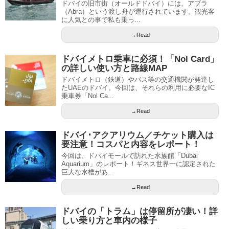
ドバイの旧市街（オールドドバイ）には、アブラ
（Abra）という渡し舟が運行されています。観光客
に人気との事で私も乗っ...
→Read
ドバイメトロ乗車に必須！「Nol Card」
の詳しい使い方と路線MAP
ドバイメトロ（鉄道）やバス等の交通機関が発達し
たUAEのドバイ。今回は、それらの利用に必要なIC
乗車券「Nol Ca...
→Read
ドバイ･アクアリウム／チケット購入は
要注意！コスパと内容をレポート！
今回は、ドバイモールで訪れた水族館「Dubai
Aquarium」のレポート！ギネス世界一に認定された
巨大な水槽があ...
→Read
ドバイの「トラム」は停留所が凄い！詳
しい乗り方と車内の様子