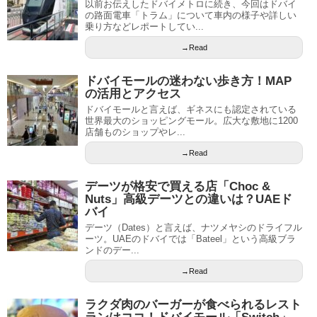
以前お伝えしたドバイメトロに続き、今回はドバイ
の路面電車「トラム」について車内の様子や詳しい
乗り方などレポートしてい...
→Read
ドバイモールの迷わない歩き方！MAP
の活用とアクセス
ドバイモールと言えば、ギネスにも認定されている
世界最大のショッピングモール。広大な敷地に1200
店舗ものショップやレ...
→Read
デーツが格安で買える店「Choc &
Nuts」高級デーツとの違いは？UAEド
バイ
デーツ（Dates）と言えば、ナツメヤシのドライフル
ーツ。UAEのドバイでは「Bateel」という高級ブラ
ンドのデー...
→Read
ラクダ肉のバーガーが食べられるレスト