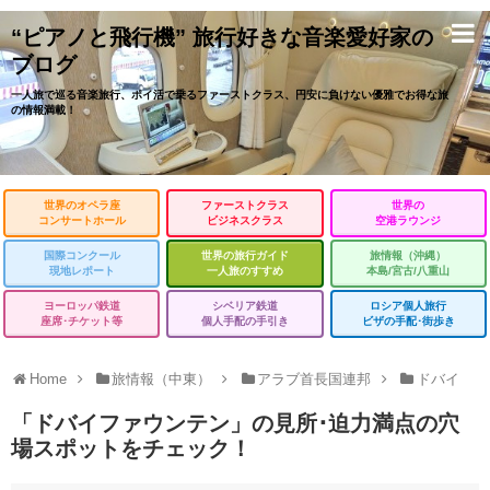
“ピアノと飛行機” 旅行好きな音楽愛好家の
ブログ
一人旅で巡る音楽旅行、ポイ活で乗るファーストクラス、円安に負けない優雅でお得な旅
の情報満載！
世界のオペラ座
ファーストクラス
世界の
コンサートホール
ビジネスクラス
空港ラウンジ
国際コンクール
世界の旅行ガイド
旅情報（沖縄）
現地レポート
一人旅のすすめ
本島/宮古/八重山
ヨーロッパ鉄道
シベリア鉄道
ロシア個人旅行
座席･チケット等
個人手配の手引き
ビザの手配･街歩き
Home
旅情報（中東）
アラブ首長国連邦
ドバイ
「ドバイファウンテン」の見所･迫力満点の穴
場スポットをチェック！