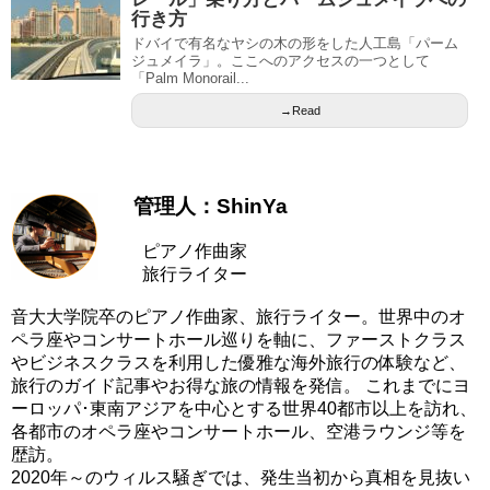
行き方
ドバイで有名なヤシの木の形をした人工島「パーム
ジュメイラ」。ここへのアクセスの一つとして
「Palm Monorail...
→Read
管理人：ShinYa
ピアノ作曲家
旅行ライター
音大大学院卒のピアノ作曲家、旅行ライター。世界中のオ
ペラ座やコンサートホール巡りを軸に、ファーストクラス
やビジネスクラスを利用した優雅な海外旅行の体験など、
旅行のガイド記事やお得な旅の情報を発信。 これまでにヨ
ーロッパ･東南アジアを中心とする世界40都市以上を訪れ、
各都市のオペラ座やコンサートホール、空港ラウンジ等を
歴訪。
2020年～のウィルス騒ぎでは、発生当初から真相を見抜い