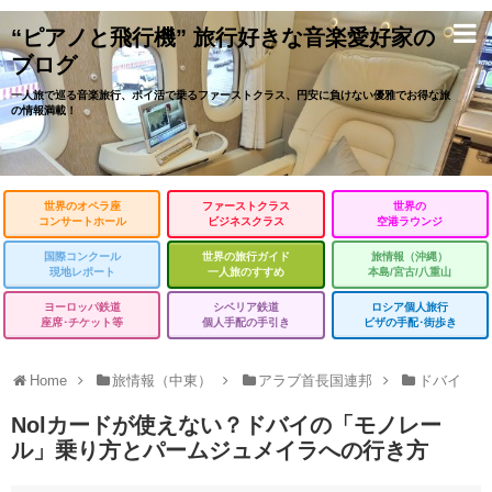
“ピアノと飛行機” 旅行好きな音楽愛好家の
ブログ
一人旅で巡る音楽旅行、ポイ活で乗るファーストクラス、円安に負けない優雅でお得な旅
の情報満載！
世界のオペラ座
ファーストクラス
世界の
コンサートホール
ビジネスクラス
空港ラウンジ
国際コンクール
世界の旅行ガイド
旅情報（沖縄）
現地レポート
一人旅のすすめ
本島/宮古/八重山
ヨーロッパ鉄道
シベリア鉄道
ロシア個人旅行
座席･チケット等
個人手配の手引き
ビザの手配･街歩き
Home
旅情報（中東）
アラブ首長国連邦
ドバイ
Nolカードが使えない？ドバイの「モノレー
ル」乗り方とパームジュメイラへの行き方