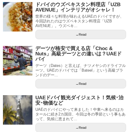
ドバイのウズベキスタン料理店「UZB
AVENUE」インテリアがオシャレ！
世界の様々な料理が味わえるUAEのドバイですが、
今回訪れたのはウズベキスタン料理店「UZB
AVENUE」。ウズベキ...
→Read
デーツが格安で買える店「Choc &
Nuts」高級デーツとの違いは？UAEド
バイ
デーツ（Dates）と言えば、ナツメヤシのドライフル
ーツ。UAEのドバイでは「Bateel」という高級ブラ
ンドのデー...
→Read
UAEドバイ観光ダイジェスト！気候･治
安･物価など
UAEのドバイにやって来ました！中東へ来るのはカ
タールに続き2カ国目、今回は冬の季節という事もあ
って、気候に恵まれて...
→Read