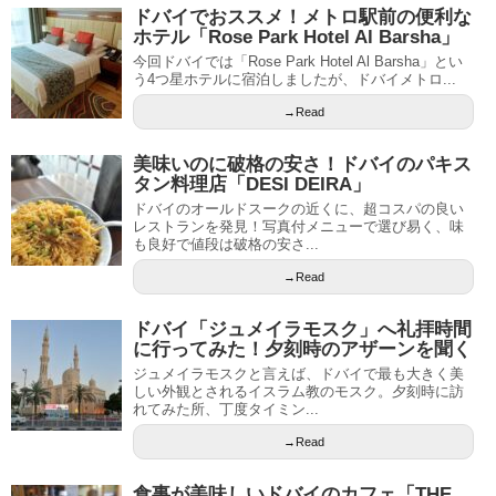
ドバイでおススメ！メトロ駅前の便利な
ホテル「Rose Park Hotel Al Barsha」
今回ドバイでは「Rose Park Hotel Al Barsha」とい
う4つ星ホテルに宿泊しましたが、ドバイメトロ...
→Read
美味いのに破格の安さ！ドバイのパキス
タン料理店「DESI DEIRA」
ドバイのオールドスークの近くに、超コスパの良い
レストランを発見！写真付メニューで選び易く、味
も良好で値段は破格の安さ...
→Read
ドバイ「ジュメイラモスク」へ礼拝時間
に行ってみた！夕刻時のアザーンを聞く
ジュメイラモスクと言えば、ドバイで最も大きく美
しい外観とされるイスラム教のモスク。夕刻時に訪
れてみた所、丁度タイミン...
→Read
食事が美味しいドバイのカフェ「THE