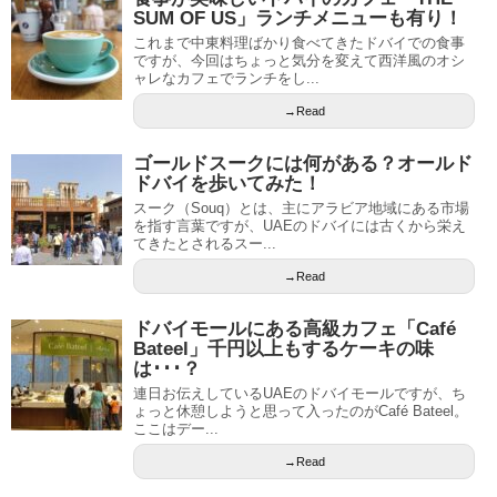
SUM OF US」ランチメニューも有り！
これまで中東料理ばかり食べてきたドバイでの食事
ですが、今回はちょっと気分を変えて西洋風のオシ
ャレなカフェでランチをし...
→Read
ゴールドスークには何がある？オールド
ドバイを歩いてみた！
スーク（Souq）とは、主にアラビア地域にある市場
を指す言葉ですが、UAEのドバイには古くから栄え
てきたとされるスー...
→Read
ドバイモールにある高級カフェ「Café
Bateel」千円以上もするケーキの味
は･･･？
連日お伝えしているUAEのドバイモールですが、ち
ょっと休憩しようと思って入ったのがCafé Bateel。
ここはデー...
→Read