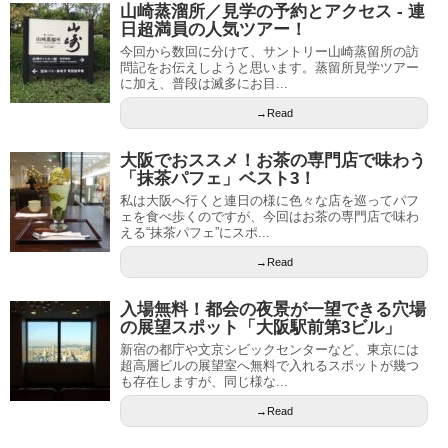
山崎蒸溜所／見学の予約とアクセス ‐ 連
日超満員の人気ツアー！
今回から数回に分けて、サントリー山崎蒸留所の訪
問記をお伝えしようと思います。蒸留所見学ツアー
に加え、普段は滅多にお目...
→Read
大阪でおススメ！お茶の専門店で味わう
「抹茶パフェ」ベスト3！
私は大阪へ行くと連日の様に色々な店を巡ってパフ
ェを食べ歩くのですが、今回はお茶の専門店で味わ
える“抹茶パフェ”にスポ...
→Read
入場無料！都会の夜景が一望できる穴場
の展望スポット「大阪駅前第3ビル」
新宿の都庁や文京シビックセンターなど、東京には
超高層ビルの展望室へ無料で入れるスポットが幾つ
も存在しますが、同じ様な...
→Read