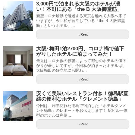
3,000円で泊まれる大阪のホテルが凄
い！本町にある「the B 大阪御堂筋」
新型コロナ騒動で混迷する東京を離れて大阪へ来て
いますが、今回私が宿泊している「the B 大阪御堂
筋」というホテル、...
→Read
大阪･梅田1泊2700円、コロナ禍で値下
がりしたホテルに泊まってみた！
最近はコロナ禍の影響によって都心のホテルの値下
がりが著しいですが、今回私が泊まったホテルは、
大阪梅田の好立地にも関わ...
→Read
安くて美味いレストラン付き！徳島駅直
結の便利なホテル「クレメント徳島」
今回は、昨年訪れた徳島で宿泊した「ホテルクレメ
ント徳島」のレポートをお伝えします！ 駅ビル一体
型のホテルは利便...
→Read