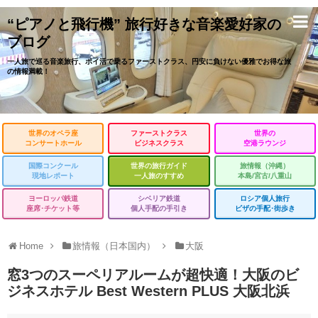
“ピアノと飛行機” 旅行好きな音楽愛好家の
ブログ
一人旅で巡る音楽旅行、ポイ活で乗るファーストクラス、円安に負けない優雅でお得な旅
の情報満載！
世界のオペラ座
ファーストクラス
世界の
コンサートホール
ビジネスクラス
空港ラウンジ
国際コンクール
世界の旅行ガイド
旅情報（沖縄）
現地レポート
一人旅のすすめ
本島/宮古/八重山
ヨーロッパ鉄道
シベリア鉄道
ロシア個人旅行
座席･チケット等
個人手配の手引き
ビザの手配･街歩き
Home
旅情報（日本国内）
大阪
窓3つのスーペリアルームが超快適！大阪のビ
ジネスホテル Best Western PLUS 大阪北浜