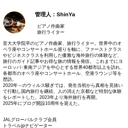
管理人：ShinYa
ピアノ作曲家
旅行ライター
音大大学院卒のピアノ作曲家、旅行ライター。世界中のオ
ペラ座やコンサートホール巡りを軸に、ファーストクラス
やビジネスクラスを利用した優雅な海外旅行の体験など、
旅行のガイド記事やお得な旅の情報を発信。 これまでにヨ
ーロッパ･東南アジアを中心とする世界40都市以上を訪れ、
各都市のオペラ座やコンサートホール、空港ラウンジ等を
歴訪。
2020年～のウィルス騒ぎでは、発生当初から真相を見抜い
て行動し国内旅行を継続、人の消えた京都など特別な体験
をレポートした。2023年より海外旅行を再開。
2025年にブログ開設10周年を迎えた。
JALグローバルクラブ会員
トラベルjpナビゲーター