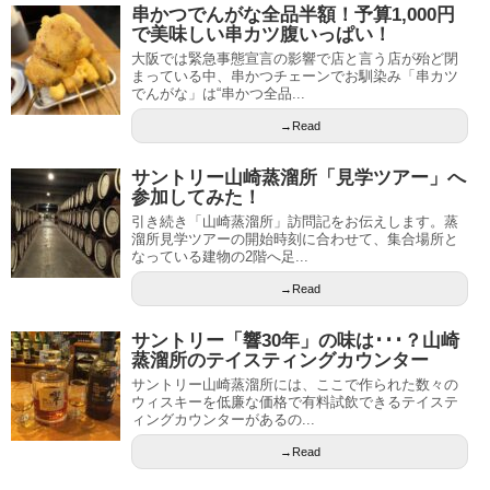
串かつでんがな全品半額！予算1,000円
で美味しい串カツ腹いっぱい！
大阪では緊急事態宣言の影響で店と言う店が殆ど閉
まっている中、串かつチェーンでお馴染み「串カツ
でんがな」は“串かつ全品...
→Read
サントリー山崎蒸溜所「見学ツアー」へ
参加してみた！
引き続き「山崎蒸溜所」訪問記をお伝えします。蒸
溜所見学ツアーの開始時刻に合わせて、集合場所と
なっている建物の2階へ足...
→Read
サントリー「響30年」の味は･･･？山崎
蒸溜所のテイスティングカウンター
サントリー山崎蒸溜所には、ここで作られた数々の
ウィスキーを低廉な価格で有料試飲できるテイステ
ィングカウンターがあるの...
→Read