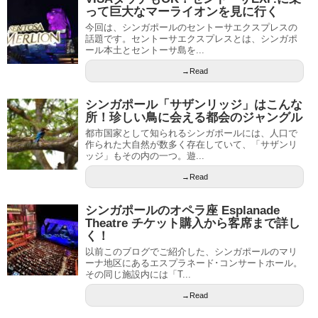
って巨大なマーライオンを見に行く
今回は、シンガポールのセントーサエクスプレスの
話題です。セントーサエクスプレスとは、シンガポ
ール本土とセントーサ島を...
→Read
シンガポール「サザンリッジ」はこんな
所！珍しい鳥に会える都会のジャングル
都市国家として知られるシンガポールには、人口で
作られた大自然が数多く存在していて、「サザンリ
ッジ」もその内の一つ。遊...
→Read
シンガポールのオペラ座 Esplanade
Theatre チケット購入から客席まで詳し
く！
以前このブログでご紹介した、シンガポールのマリ
ーナ地区にあるエスプラネード･コンサートホール。
その同じ施設内には「T...
→Read