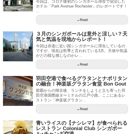
今回は、コロナ後初のシンガポール滞在で宿泊した
ホテル「Park Avenue Rochester」のレポートです！
...
→Read
３月のシンガポールは意外と涼しい？天
気と気温を現地からレポート！
今回は赤道に近い国シンガポールに滞在しているの
ですが、現在は乾季と言われている3月。天候や気温
がどの様な感じなのかレ...
→Read
羽田空港で食べるグラタンとナポリタン
の融合！神楽坂グラタン食堂 Bon Gout
那覇からの帰京後、ランチをしようと立ち寄った羽
田空港国際線ターミナルの江戸小路。ここにあるレ
ストラン「神楽坂グラタン...
→Read
青いライスの【ナシレマ】が食べられる
レストラン Colonial Club シンガポー
ル･チャンギ空港