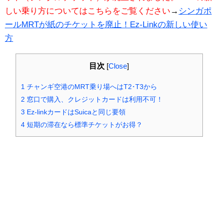
しい乗り方についてはこちらをご覧ください
→
シンガポ
ールMRTが紙のチケットを廃止！Ez-Linkの新しい使い
方
目次
[
Close
]
1
チャンギ空港のMRT乗り場へはT2･T3から
2
窓口で購入、クレジットカードは利用不可！
3
Ez-linkカードはSuicaと同じ要領
4
短期の滞在なら標準チケットがお得？