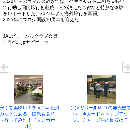
2020年～のウィルス騒ぎでは、発生当初から真相を見抜い
て行動し国内旅行を継続、人の消えた京都など特別な体験
をレポートした。2023年より海外旅行を再開。
2025年にブログ開設10周年を迎えた。
JALグローバルクラブ会員
トラベルjpナビゲーター
安くて美味い！チャンギ空港
シンガポールMRTの券売機
の地下にある「従業員食堂」
ez-linkカードをトップアッ
へ行ってみた！（シンガポー
プ。チャージ額の目安は？
ル）