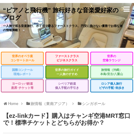
“ピアノと飛行機” 旅行好きな音楽愛好家の
ブログ
一人旅で巡る音楽旅行、ポイ活で乗るファーストクラス、円安に負けない優雅でお得な旅
の情報満載！
世界のオペラ座
ファーストクラス
世界の
コンサートホール
ビジネスクラス
空港ラウンジ
国際コンクール
世界の旅行ガイド
旅情報（沖縄）
現地レポート
一人旅のすすめ
本島/宮古/八重山
ヨーロッパ鉄道
シベリア鉄道
ロシア個人旅行
座席･チケット等
個人手配の手引き
ビザの手配･街歩き
Home
旅情報（東南アジア）
シンガポール
【ez-linkカード】購入はチャンギ空港MRT窓口
で！標準チケットとどちらがお得か？