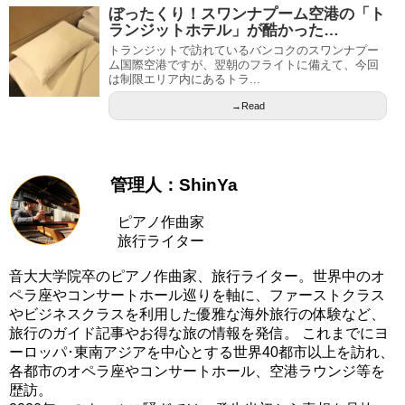
ぼったくり！スワンナプーム空港の「ト
ランジットホテル」が酷かった…
トランジットで訪れているバンコクのスワンナプー
ム国際空港ですが、翌朝のフライトに備えて、今回
は制限エリア内にあるトラ...
→Read
管理人：ShinYa
ピアノ作曲家
旅行ライター
音大大学院卒のピアノ作曲家、旅行ライター。世界中のオ
ペラ座やコンサートホール巡りを軸に、ファーストクラス
やビジネスクラスを利用した優雅な海外旅行の体験など、
旅行のガイド記事やお得な旅の情報を発信。 これまでにヨ
ーロッパ･東南アジアを中心とする世界40都市以上を訪れ、
各都市のオペラ座やコンサートホール、空港ラウンジ等を
歴訪。