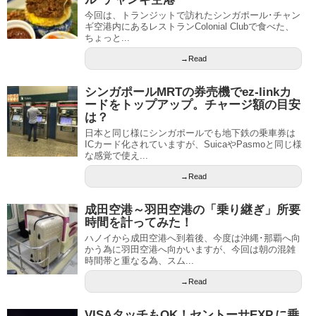
今回は、トランジットで訪れたシンガポール･チャン
ギ空港内にあるレストランColonial Clubで食べた、
ちょっと...
→Read
シンガポールMRTの券売機でez-linkカ
ードをトップアップ。チャージ額の目安
は？
日本と同じ様にシンガポールでも地下鉄の乗車券は
ICカード化されていますが、SuicaやPasmoと同じ様
な感覚で使え...
→Read
成田空港～羽田空港の「乗り継ぎ」所要
時間を計ってみた！
ハノイから成田空港へ到着後、今度は沖縄･那覇へ向
かう為に羽田空港へ向かいますが、今回は朝の混雑
時間帯と重なる為、スム...
→Read
VISAタッチもOK！セントーサEXP.に乗