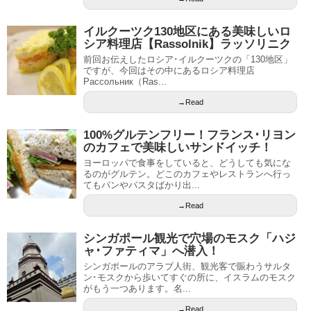
イルクーツク130地区にある美味しいロ
シア料理店【Rassolnik】ラッソリニク
前回お伝えしたロシア･イルクーツクの「130地区」
ですが、今回はその中にあるロシア料理店
Рассольник（Ras...
→Read
100%グルテンフリー！フランス･リヨン
のカフェで美味しいサンドイッチ！
ヨーロッパで食事をしていると、どうしても気にな
るのがグルテン。どこのカフェやレストランへ行っ
てもパンやパスタばかり出...
→Read
シンガポール観光で穴場のモスク「ハジ
ャ･ファティマ」へ潜入！
シンガポールのアラブ人街、観光客で賑わうサルタ
ン･モスクから歩いてすぐの所に、イスラムのモスク
がもう一つあります。名...
→Read