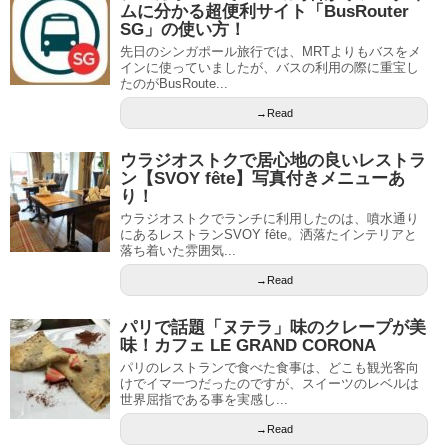
ムに分かる超便利サイト「BusRouter
SG」の使い方！
先日のシンガポール旅行では、MRTよりもバスをメ
インに使っていましたが、バスの利用の際に重宝し
たのがBusRoute...
→Read
ウラジオストクで居心地の良いレストラ
ン【SVOY fête】写真付きメニューあ
り！
ウラジオストクでランチに利用したのは、噴水通り
にあるレストランSVOY fête。洒落たインテリアと
落ち着いた雰囲気...
→Read
パリで話題「ヌテラ」味のクレープが美
味！カフェ LE GRAND CORONA
パリのレストランで食べた食事は、どこも観光客向
けでイマ一つだったのですが、スイーツのレベルは
世界屈指である事を実感し...
→Read