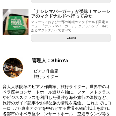
「ナシレマバーガー」が美味！マレーシ
アのマクドナルドへ行ってみた
マレーシアおよび一部の地域のマクドナルド限定メ
ニュー「ナシレマバーガー」。クアラルンプールに
あるマクドナルドで食べて...
→Read
管理人：ShinYa
ピアノ作曲家
旅行ライター
音大大学院卒のピアノ作曲家、旅行ライター。世界中のオ
ペラ座やコンサートホール巡りを軸に、ファーストクラス
やビジネスクラスを利用した優雅な海外旅行の体験など、
旅行のガイド記事やお得な旅の情報を発信。 これまでにヨ
ーロッパ･東南アジアを中心とする世界40都市以上を訪れ、
各都市のオペラ座やコンサートホール、空港ラウンジ等を