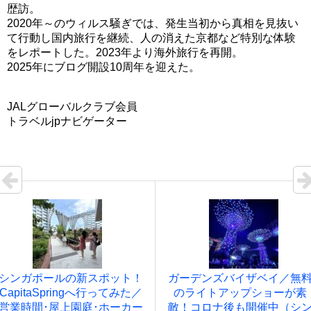
歴訪。
2020年～のウィルス騒ぎでは、発生当初から真相を見抜い
て行動し国内旅行を継続、人の消えた京都など特別な体験
をレポートした。2023年より海外旅行を再開。
2025年にブログ開設10周年を迎えた。
JALグローバルクラブ会員
トラベルjpナビゲーター
シンガポールの新スポット！
ガーデンズバイザベイ／無
CapitaSpringへ行ってみた／
のライトアップショーが素
営業時間･屋上園庭･ホーカー
敵！コロナ後も開催中（シ