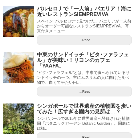
バルセロナで「一人前」パエリア！海に
近いレストランSIEMPREVIVA
スペイン･バルセロナで見つけた、パエリアが一人前
からオーダー可能なレストランSIEMPREVIVA。写
真付きメニュー...
→Read
中東のサンドイッチ「ピタ･ファラフェ
ル」が美味い！リヨンのカフェ
「YAAFA」
“ピタ･ファラフェル”とは、中東で食べられているサ
ンドイッチの一つ。主にムスリムの人に向けた食べ
物で、白くて平たい円...
→Read
シンガポールで世界遺産の植物園を歩い
てみた！広すぎる園内の見所は…？
シンガポールで2015年に世界遺産へ登録された植物
園「ボタニックガーデン Botanic Garden」。園庭に
は様...
→Read