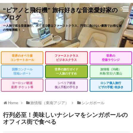
“ピアノと飛行機” 旅行好きな音楽愛好家の
ブログ
一人旅で巡る音楽旅行、ポイ活で乗るファーストクラス、円安に負けない優雅でお得な旅
の情報満載！
世界のオペラ座
ファーストクラス
世界の
コンサートホール
ビジネスクラス
空港ラウンジ
国際コンクール
世界の旅行ガイド
旅情報（沖縄）
現地レポート
一人旅のすすめ
本島/宮古/八重山
ヨーロッパ鉄道
シベリア鉄道
ロシア個人旅行
座席･チケット等
個人手配の手引き
ビザの手配･街歩き
Home
旅情報（東南アジア）
シンガポール
行列必至！美味しいナシレマをシンガポールの
オフィス街で食べる