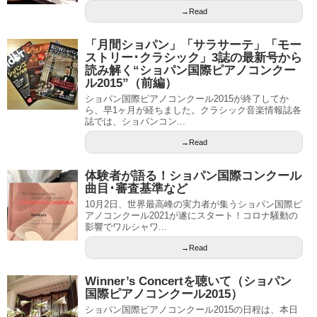
→Read
「月間ショパン」「サラサーテ」「モー
ストリー･クラシック」3誌の最新号から
読み解く“ショパン国際ピアノコンクー
ル2015”（前編）
ショパン国際ピアノコンクール2015が終了してか
ら、早1ヶ月が経ちました。クラシック音楽情報誌各
誌では、ショパンコン...
→Read
体験者が語る！ショパン国際コンクール
曲目･審査基準など
10月2日、世界最高峰の実力者が集うショパン国際ピ
アノコンクール2021が遂にスタート！コロナ騒動の
影響でワルシャワ...
→Read
Winner’s Concertを聴いて（ショパン
国際ピアノコンクール2015）
ショパン国際ピアノコンクール2015の日程は、本日