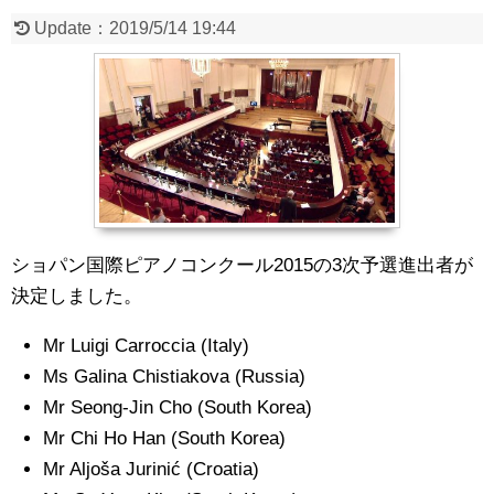
Update：
2019/5/14 19:44
ショパン国際ピアノコンクール2015の3次予選進出者が
決定しました。
Mr Luigi Carroccia (Italy)
Ms Galina Chistiakova (Russia)
Mr Seong-Jin Cho (South Korea)
Mr Chi Ho Han (South Korea)
Mr Aljoša Jurinić (Croatia)