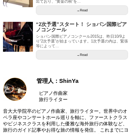
出ており、“黄金の秋”を...
→Read
“2次予選”スタート！ ショパン国際ピア
ノコンクール
ショパン国際ピアノコンクール2015は、昨日10/9よ
り“2次予選”が始まっています。1次予選の内は、緊張
等によって...
→Read
管理人：ShinYa
ピアノ作曲家
旅行ライター
音大大学院卒のピアノ作曲家、旅行ライター。世界中のオ
ペラ座やコンサートホール巡りを軸に、ファーストクラス
やビジネスクラスを利用した優雅な海外旅行の体験など、
旅行のガイド記事やお得な旅の情報を発信。 これまでにヨ