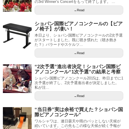
の3rd Winner’s Concertをもって終了します。 ...
→Read
ショパン国際ピアノコンクールの【ピア
ノ椅子】が凄い！
本日より、ショパン国際ピアノコンクールの2次予選
がスタートしました。既に聴き慣れた（聴き飽き
た？）バラードやスケルツ...
→Read
“2次予選”進出者決定！ショパン国際ピ
アノコンクール“1次予選”の結果と考察
ショパン国際ピアノコンクール2015は、昨日までに1
次予選が終了し、2次予選進出者が決定しました。
私が注...
→Read
“当日券”実は余裕で買えた？ショパン国
際ピアノコンクール”
ワルシャワは、連日曇天や雨のパッとしない天候が
続いています。この先もこの様な天候が続く予報が