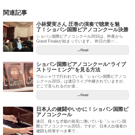
関連記事
小林愛実さん 圧巻の演奏で聴衆を魅
了！ショパン国際ピアノコンクール決勝
ショパン国際ピアノコンクール2015は、昨夜から
Grand Finaleが始まっています。 昨日の第一...
→Read
ショパン国際ピアノコンクール“ライブ
ストリーミング”を見る方法
ワルシャワで行われている「ショパン国際ピアノコ
ンクール2015」は連日ライブ中継されていますが、
どこで見られるのか迷...
→Read
日本人の健闘やいかに！ショパン国際ピ
アノコンクール
連日、様々な才能の発見に沸いている「ショパン国
際ピアノコンクール2015」ですが、日本人出場者の
健闘も特筆すべき事で...