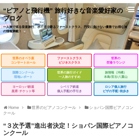
“ピアノと飛行機” 旅行好きな音楽愛好家の
ブログ
一人旅で巡る音楽旅行、ポイ活で乗るファーストクラス、円安に負けない優雅でお得な旅
の情報満載！
世界のオペラ座
ファーストクラス
世界の
コンサートホール
ビジネスクラス
空港ラウンジ
国際コンクール
世界の旅行ガイド
旅情報（沖縄）
現地レポート
一人旅のすすめ
本島/宮古/八重山
ヨーロッパ鉄道
シベリア鉄道
ロシア個人旅行
座席･チケット等
個人手配の手引き
ビザの手配･街歩き
Home
世界のピアノコンクール
ショパン国際ピアノコン
クール
“３次予選”進出者決定！ショパン国際ピアノコ
ンクール