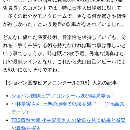
査員長）のコメントでは、特に日本人出場者に対して
「多くの部分がモノクロームで、更なる何か驚きや個性
が欲しかった」という趣旨の記載がなされていました。
どんなに優れた演奏技術、音楽性を保持していても、そ
れを上手く主張する術を持たなければ勝つ事は難しいと
いう事でしょうか。時は既に3次予選、秀逸な演奏はも
はや最低ラインとなり、これから先は自己アピールによ
る戦いになりそうですね。
【ショパン国際ピアノコンクール2015】人気の記事
ショパン国際ピアノコンクール2015結果発表！
小林愛実さん 圧巻の演奏で聴衆を魅了！（Finaleス
テージ）
TBS情熱大陸 小林愛実さんの放送を見て結果と審査
の真髄を探る