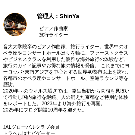
管理人：ShinYa
ピアノ作曲家
旅行ライター
音大大学院卒のピアノ作曲家、旅行ライター。世界中のオ
ペラ座やコンサートホール巡りを軸に、ファーストクラス
やビジネスクラスを利用した優雅な海外旅行の体験など、
旅行のガイド記事やお得な旅の情報を発信。 これまでにヨ
ーロッパ･東南アジアを中心とする世界40都市以上を訪れ、
各都市のオペラ座やコンサートホール、空港ラウンジ等を
歴訪。
2020年～のウィルス騒ぎでは、発生当初から真相を見抜い
て行動し国内旅行を継続、人の消えた京都など特別な体験
をレポートした。2023年より海外旅行を再開。
2025年にブログ開設10周年を迎えた。
JALグローバルクラブ会員
トラベルjpナビゲーター