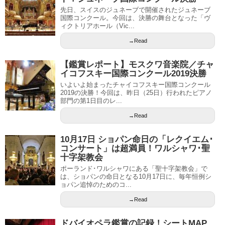
先日、スイスのジュネーブで開催されたジュネーブ
国際コンクール。今回は、決勝の舞台となった「ヴ
ィクトリアホール（Vic...
→Read
【鑑賞レポート】モスクワ音楽院／チャ
イコフスキー国際コンクール2019決勝
いよいよ始まったチャイコフスキー国際コンクール
2019の決勝！今回は、昨日（25日）行われたピアノ
部門の第1日目のレ...
→Read
10月17日 ショパン命日の「レクイエム･
コンサート」は超満員！ワルシャワ･聖
十字架教会
ポーランド･ワルシャワにある「聖十字架教会」で
は、ショパンの命日となる10月17日に、毎年恒例シ
ョパン追悼のためのコ...
→Read
ドバイオペラ鑑賞の記録！シートMAP