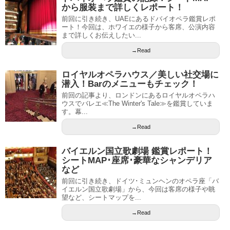
から服装まで詳しくレポート！
前回に引き続き、UAEにあるドバイオペラ鑑賞レポ
ート！今回は、ホワイエの様子から客席、公演内容
まで詳しくお伝えしたい...
→Read
ロイヤルオペラハウス／美しい社交場に
潜入！Barのメニューもチェック！
前回の記事より、ロンドンにあるロイヤルオペラハ
ウスでバレエ≪The Winter's Tale≫を鑑賞していま
す。幕...
→Read
バイエルン国立歌劇場 鑑賞レポート！
シートMAP･座席･豪華なシャンデリア
など
前回に引き続き、ドイツ･ミュンヘンのオペラ座「バ
イエルン国立歌劇場」から、今回は客席の様子や眺
望など、シートマップを...
→Read