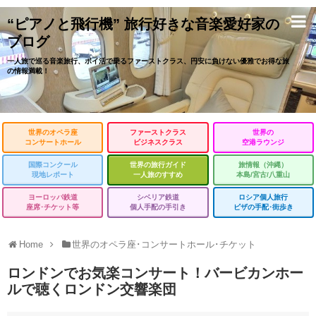
“ピアノと飛行機” 旅行好きな音楽愛好家の
ブログ
一人旅で巡る音楽旅行、ポイ活で乗るファーストクラス、円安に負けない優雅でお得な旅
の情報満載！
世界のオペラ座
ファーストクラス
世界の
コンサートホール
ビジネスクラス
空港ラウンジ
国際コンクール
世界の旅行ガイド
旅情報（沖縄）
現地レポート
一人旅のすすめ
本島/宮古/八重山
ヨーロッパ鉄道
シベリア鉄道
ロシア個人旅行
座席･チケット等
個人手配の手引き
ビザの手配･街歩き
Home
世界のオペラ座･コンサートホール･チケット
ロンドンでお気楽コンサート！バービカンホー
ルで聴くロンドン交響楽団