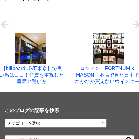
【billboard LIVE東京】で良
ロンドン「FORTNUM &
い席はココ！音質を重視した
MASON」本店で見た日本で
座席の選び方
なかなか買えないウイスキ
このブログの記事を検索