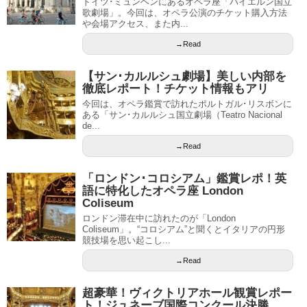
ドイツ･ミュンヘンにあるオペラ座「バイエルン国立
歌劇場」。今回は、オペラ公演のチケット購入方法
や会場アクセス、また内...
→Read
【サン･カルルシュ劇場】美しい内部を
徹底レポート！チケット情報もアリ
今回は、オペラ鑑賞で訪れたポルトガル･リスボンに
ある「サン･カルルシュ国立劇場（Teatro Nacional
de...
→Read
「ロンドン･コロシアム」鑑賞レポ！英
語に特化したオペラ座 London
Coliseum
ロンドン滞在中に訪れたのが「London
Coliseum」。“コロシアム”と聞くとイタリアの円形
競技場を思い起こし...
→Read
超豪華！ヴィクトリアホール観賞レポー
ト！ジュネーブ国際コンクール決勝