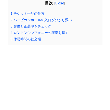
目次
[
Close
]
1
チケット手配の仕方
2
バービカンホールの入口が分かり難い
3
客層と正装率をチェック
4
ロンドンシンフォニーの演奏を聴く
5
休憩時間の社交場