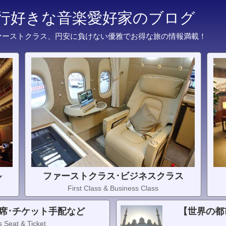
旅行好きな音楽愛好家のブログ
ァーストクラス、円安に負けない優雅でお得な旅の情報満載！
ル
ファーストクラス･ビジネスクラス
First Class & Business Class
席･チケット手配など
【世界の都
 Seat & Ticket