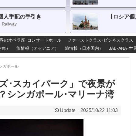
個人手配の手引き
【ロシア個
n Railway
界のオペラ座･コンサートホール
ファーストクラス･ビジネスクラス
中東）
旅情報（オセアニア）
旅情報（日本国内）
JAL･ANA
ンガポール
ンズ･スカイパーク」で夜景が
？シンガポール･マリーナ湾
Update：
2025/10/22 11:03