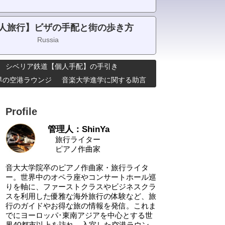
人旅行】ビザの手配と街の歩き方
Russia
シベリア鉄道【個人手配】の手引き
･世界の空港ラウンジ
音楽大学進学に関する助言
Profile
管理人：ShinYa
旅行ライター
ピアノ作曲家
音大大学院卒のピアノ作曲家・旅行ライタ
ー。世界中のオペラ座やコンサートホール巡
りを軸に、ファーストクラスやビジネスクラ
スを利用した優雅な海外旅行の体験など、旅
行のガイドやお得な旅の情報を発信。これま
でにヨーロッパ･東南アジアを中心とする世
界40都市以上を訪れ、入室した空港ラウン