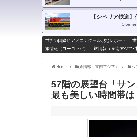
【シベリア鉄道】
Siberia
世界の国際ピアノコンクール現地レポート
世
旅情報（ヨーロッパ）
旅情報（東南アジア･
Home
旅情報（東南アジア）
シ
57階の展望台「サ
最も美しい時間帯は