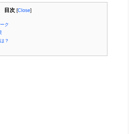
目次
[
Close
]
パーク
景
めは？