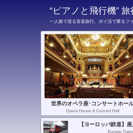
“ピアノと飛行機” 
一人旅で巡る音楽旅行、ポイ活で乗るフ
世界のオペラ座･コンサートホー
Opera House & Concert Hall
【ヨーロッパ鉄道】座
Europe Trains