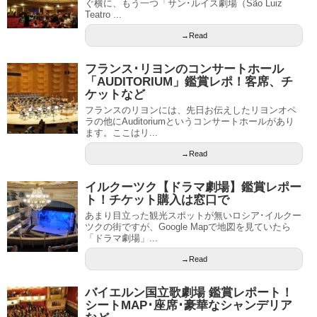
ぐ横に、もう一つ「サン･ルイス劇場（São Luiz
Teatro ...
→Read
フランス･リヨンのコンサートホール
「AUDITORIUM」鑑賞レポ！客席、チ
ケットなど
フランスのリヨンには、先日お伝えしたリヨンオペ
ラの他にAuditoriumというコンサートホールがあり
ます。ここはリ...
→Read
イルクーツク【ドラマ劇場】鑑賞レポー
ト！チケット購入は窓口で
あまり目立った観光スポットが無いロシア･イルクー
ツクの街ですが、Google Mapで地図を見ていたら
「ドラマ劇場」...
→Read
バイエルン国立歌劇場 鑑賞レポート！
シートMAP･座席･豪華なシャンデリア