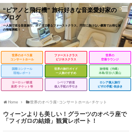
“ピアノと飛行機” 旅行好きな音楽愛好家の
ブログ
一人旅で巡る音楽旅行、ポイ活で乗るファーストクラス、円安に負けない優雅でお得な旅
の情報満載！
世界のオペラ座
ファーストクラス
世界の
コンサートホール
ビジネスクラス
空港ラウンジ
国際コンクール
世界の旅行ガイド
旅情報（沖縄）
現地レポート
一人旅のすすめ
本島/宮古/八重山
ヨーロッパ鉄道
シベリア鉄道
ロシア個人旅行
座席･チケット等
個人手配の手引き
ビザの手配･街歩き
Home
世界のオペラ座･コンサートホール･チケット
ウィーンよりも美しい！グラーツのオペラ座で
「フィガロの結婚」観賞レポート！