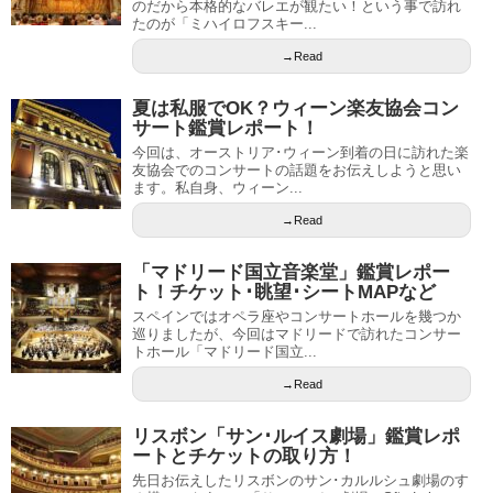
のだから本格的なバレエが観たい！という事で訪れ
たのが「ミハイロフスキー...
→Read
夏は私服でOK？ウィーン楽友協会コン
サート鑑賞レポート！
今回は、オーストリア･ウィーン到着の日に訪れた楽
友協会でのコンサートの話題をお伝えしようと思い
ます。私自身、ウィーン...
→Read
「マドリード国立音楽堂」鑑賞レポー
ト！チケット･眺望･シートMAPなど
スペインではオペラ座やコンサートホールを幾つか
巡りましたが、今回はマドリードで訪れたコンサー
トホール「マドリード国立...
→Read
リスボン「サン･ルイス劇場」鑑賞レポ
ートとチケットの取り方！
先日お伝えしたリスボンのサン･カルルシュ劇場のす