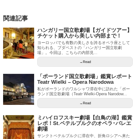
関連記事
ハンガリー国立歌劇場【ガイドツアー】
チケット購入から美しい内部まで！
ヨーロッパでも有数の美しさを誇るオペラ座として
知られる、ブダペストの「ハンガリー国立歌劇
場」。今回は、こちらの内部見...
→Read
「ポーランド国立歌劇場」鑑賞レポート
Teatr Wielki – Opera Narodowa
私がポーランドのワルシャワ滞在中に訪れた「ポー
ランド国立歌劇場（Teatr Wielki-Opera Narodow...
→Read
ミハイロフスキー劇場【白鳥の湖】鑑賞
レポ！St.ペテルブルクのオペラ･バレエ
劇場
サンクトペテルブルクに滞在中、折角ロシアへ来た