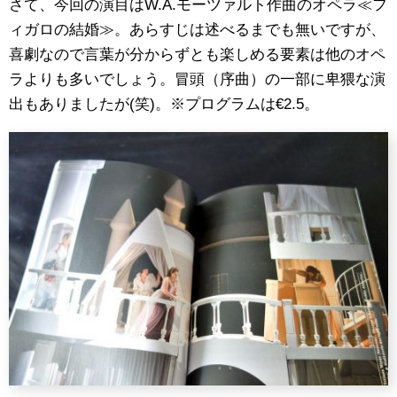
さて、今回の演目はW.A.モーツァルト作曲のオペラ≪フ
ィガロの結婚≫。あらすじは述べるまでも無いですが、
喜劇なので言葉が分からずとも楽しめる要素は他のオペ
ラよりも多いでしょう。冒頭（序曲）の一部に卑猥な演
出もありましたが(笑)。※プログラムは€2.5。