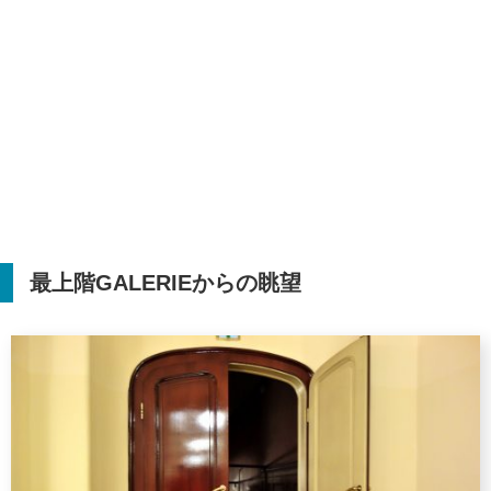
最上階
GALERIE
からの眺望