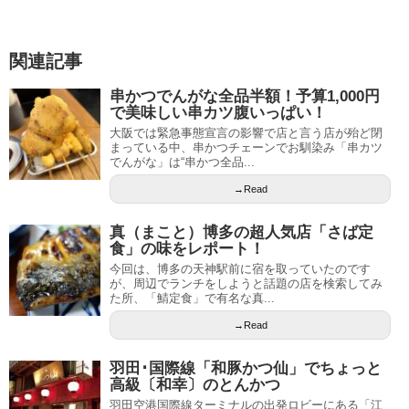
関連記事
串かつでんがな全品半額！予算1,000円
で美味しい串カツ腹いっぱい！
大阪では緊急事態宣言の影響で店と言う店が殆ど閉
まっている中、串かつチェーンでお馴染み「串カツ
でんがな」は“串かつ全品...
→Read
真（まこと）博多の超人気店「さば定
食」の味をレポート！
今回は、博多の天神駅前に宿を取っていたのです
が、周辺でランチをしようと話題の店を検索してみ
た所、「鯖定食」で有名な真...
→Read
羽田･国際線「和豚かつ仙」でちょっと
高級〔和幸〕のとんかつ
羽田空港国際線ターミナルの出発ロビーにある「江