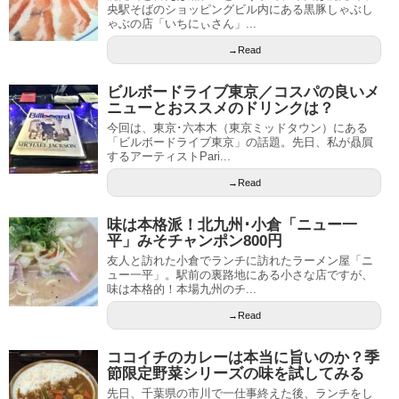
央駅そばのショッピングビル内にある黒豚しゃぶし
ゃぶの店「いちにぃさん」...
→Read
ビルボードライブ東京／コスパの良いメ
ニューとおススメのドリンクは？
今回は、東京･六本木（東京ミッドタウン）にある
「ビルボードライブ東京」の話題。先日、私が贔屓
するアーティストPari...
→Read
味は本格派！北九州･小倉「ニュー一
平」みそチャンポン800円
友人と訪れた小倉でランチに訪れたラーメン屋「ニ
ュー一平」。駅前の裏路地にある小さな店ですが、
味は本格的！本場九州のチ...
→Read
ココイチのカレーは本当に旨いのか？季
節限定野菜シリーズの味を試してみる
先日、千葉県の市川で一仕事終えた後、ランチをし