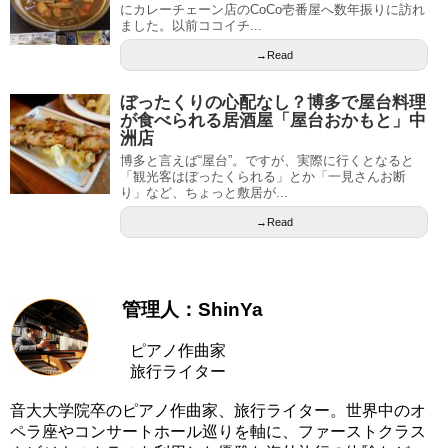
にカレーチェーン店のCoCo壱番屋へ数年振りに訪れ
ました。以前ココイチ...
→Read
ぼったくりの心配なし？博多で屋台料理
が食べられる居酒屋「屋台おかもと」中
洲店
博多と言えば“屋台”。ですが、実際に行くとなると
「観光客はぼったくられる」とか「一見さんお断
り」など、ちょっと敷居が...
→Read
管理人：ShinYa
ピアノ作曲家
旅行ライター
音大大学院卒のピアノ作曲家、旅行ライター。世界中のオ
ペラ座やコンサートホール巡りを軸に、ファーストクラス