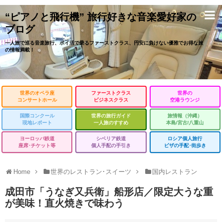
“ピアノと飛行機” 旅行好きな音楽愛好家の
ブログ
一人旅で巡る音楽旅行、ポイ活で乗るファーストクラス、円安に負けない優雅でお得な旅
の情報満載！
世界のオペラ座
ファーストクラス
世界の
コンサートホール
ビジネスクラス
空港ラウンジ
国際コンクール
世界の旅行ガイド
旅情報（沖縄）
現地レポート
一人旅のすすめ
本島/宮古/八重山
ヨーロッパ鉄道
シベリア鉄道
ロシア個人旅行
座席･チケット等
個人手配の手引き
ビザの手配･街歩き
Home
世界のレストラン･スイーツ
国内レストラン
成田市「うなぎ又兵衛」船形店／限定大うな重
が美味！直火焼きで味わう