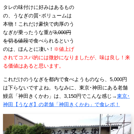
タレの味付けに好みはあるもの
の、うなぎの質･ボリュームは
本物！これだけ豪快で肉厚のう
なぎが乗ったうな重が
3,000円
を切る値段で
食べられるという
のは、ほんとに凄い！
※値上げ
されてコスパ的には微妙になりましたが、味は良し！来
る価値はあると思います。
これだけのうなぎを都内で食べようものなら、5,000円
は下らないですよね。ちなみに、東京･神田にある老舗
鰻店「神田きくかわ」は、3,150円でこんな感じ→
東京･
神田【うなぎ】の老舗「神田きくかわ」で食レポ！