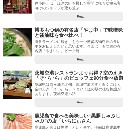
戸小路」は、江戸の町を模した空間に様々な観光客
向けのショップが建ち並ぶ...
→Read
博多もつ鍋の有名店「やま中」で味噌味
と醤油味を食べ比べ！
博多ラーメンに続き、もう一つ博多名物料理の食レ
ポをお伝えしたいと思います。今回は、もつ鍋の有
名店「やま中」。ピーク時...
→Read
茨城空港レストランよりお得？空のえき
「そ･ら･ら」のビュッフェ90分食べ放題
茨城県は霞ヶ浦の北側、茨城空港のすぐ近くには＜
空のえき「そ･ら･ら」＞という道の駅の様な施設が
あります。茨城空港へ訪...
→Read
鹿児島で食べる美味しい“黒豚しゃぶし
ゃぶ”の店「いちにぃさん」
鹿児島と言えば黒豚！という事で、今回は鹿児島中