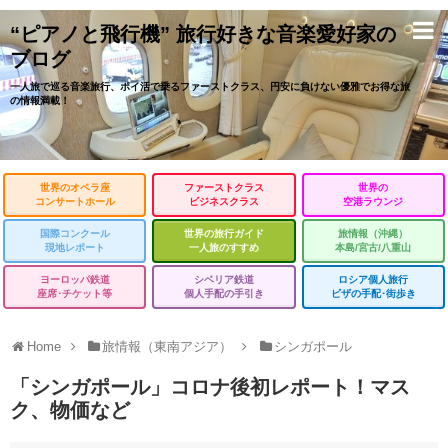
“ピアノと飛行機” 旅行好きな音楽愛好家の
ブログ
一人旅で巡る音楽旅行、ポイ活で乗るファーストクラス、円安に負けない優雅でお得な旅
の情報満載！
世界のオペラ座
ファーストクラス
世界の
コンサートホール
ビジネスクラス
空港ラウンジ
国際コンクール
世界の旅行ガイド
旅情報（沖縄）
現地レポート
一人旅のすすめ
本島/宮古/八重山
ヨーロッパ鉄道
シベリア鉄道
ロシア個人旅行
座席･チケット等
個人手配の手引き
ビザの手配･街歩き
Home
旅情報（東南アジア）
シンガポール
「シンガポール」コロナ後初レポート！マス
ク、物価など