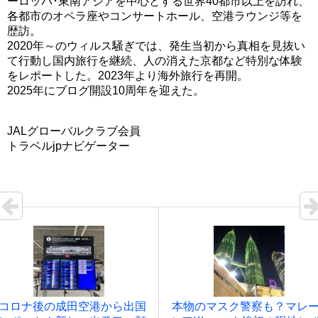
ーロッパ･東南アジアを中心とする世界40都市以上を訪れ、
各都市のオペラ座やコンサートホール、空港ラウンジ等を
歴訪。
2020年～のウィルス騒ぎでは、発生当初から真相を見抜い
て行動し国内旅行を継続、人の消えた京都など特別な体験
をレポートした。2023年より海外旅行を再開。
2025年にブログ開設10周年を迎えた。
JALグローバルクラブ会員
トラベルjpナビゲーター
コロナ後の成田空港から出国
本物のマスク警察も？マレ