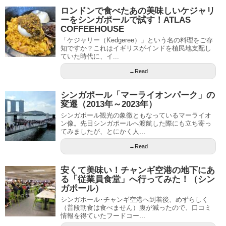
ロンドンで食べたあの美味しいケジャリ
ーをシンガポールで試す！ATLAS
COFFEEHOUSE
「ケジャリー（Kedgeree）」という名の料理をご存
知ですか？これはイギリスがインドを植民地支配し
ていた時代に、イ...
→Read
シンガポール「マーライオンパーク」の
変遷（2013年～2023年）
シンガポール観光の象徴ともなっているマーライオ
ン像。先日シンガポールへ渡航した際にも立ち寄っ
てみましたが、とにかく人...
→Read
安くて美味い！チャンギ空港の地下にあ
る「従業員食堂」へ行ってみた！（シン
ガポール）
シンガポール･チャンギ空港へ到着後、めずらしく
（普段朝食は食べません）腹が減ったので、口コミ
情報を得ていたフードコー...