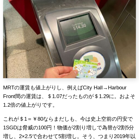
MRTの運賃も値上がりし、例えばCity Hall→Harbour
Front間の運賃は、＄1.07だったものが＄1.29に。およそ
1.2倍の値上がりです。
これが＄1＝￥80ならまだしも、今は史上空前の円安で
1SGDは脅威の100円！物価が2割り増しで為替が2割5分
増し、2×2.5で合わせて5割増し。そう、つまり2019年以