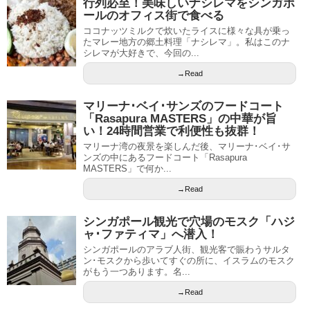
行列必至！美味しいナシレマをシンガポ
ールのオフィス街で食べる
ココナッツミルクで炊いたライスに様々な具が乗っ
たマレー地方の郷土料理「ナシレマ」。私はこのナ
シレマが大好きで、今回の...
→Read
マリーナ･ベイ･サンズのフードコート
「Rasapura MASTERS」の中華が旨
い！24時間営業で利便性も抜群！
マリーナ湾の夜景を楽しんだ後、マリーナ･ベイ･サ
ンズの中にあるフードコート「Rasapura
MASTERS」で何か...
→Read
シンガポール観光で穴場のモスク「ハジ
ャ･ファティマ」へ潜入！
シンガポールのアラブ人街、観光客で賑わうサルタ
ン･モスクから歩いてすぐの所に、イスラムのモスク
がもう一つあります。名...
→Read