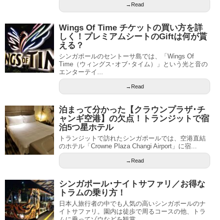
→Read
Wings Of Time チケットの買い方を詳
しく！プレミアムシートのGiftは何が貰
える？
シンガポールのセントーサ島では、「Wings Of
Time（ウィングス･オブ･タイム）」という光と音の
エンターテイ...
→Read
泊まって分かった【クラウンプラザ･チ
ャンギ空港】の欠点！トランジットで宿
泊5つ星ホテル
トランジットで訪れたシンガポールでは、空港直結
のホテル「Crowne Plaza Changi Airport」に宿...
→Read
シンガポール･ナイトサファリ／お得な
トラムの乗り方！
日本人旅行者の中でも人気の高いシンガポールのナ
イトサファリ。園内は徒歩で周るコースの他、トラ
ムに乗ってゾウなどを観賞...