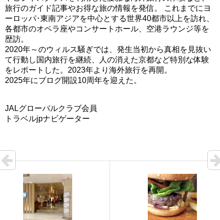
旅行のガイド記事やお得な旅の情報を発信。 これまでにヨ
ーロッパ･東南アジアを中心とする世界40都市以上を訪れ、
各都市のオペラ座やコンサートホール、空港ラウンジ等を
歴訪。
2020年～のウィルス騒ぎでは、発生当初から真相を見抜い
て行動し国内旅行を継続、人の消えた京都など特別な体験
をレポートした。2023年より海外旅行を再開。
2025年にブログ開設10周年を迎えた。
JALグローバルクラブ会員
トラベルjpナビゲーター