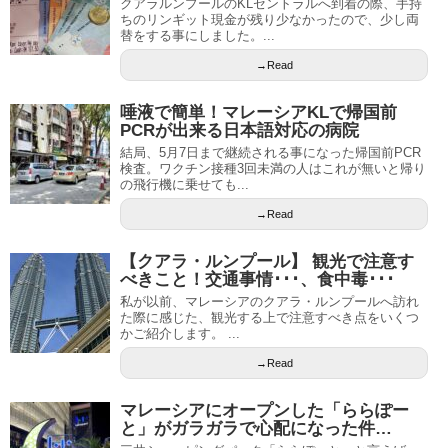
クアラルンプールのKLセントラルへ到着の際、手持
ちのリンギット現金が残り少なかったので、少し両
替をする事にしました。...
→Read
唾液で簡単！マレーシアKLで帰国前
PCRが出来る日本語対応の病院
結局、5月7日まで継続される事になった帰国前PCR
検査。ワクチン接種3回未満の人はこれが無いと帰り
の飛行機に乗せても...
→Read
【クアラ・ルンプール】 観光で注意す
べきこと！交通事情･･･、食中毒･･･
私が以前、マレーシアのクアラ・ルンプールへ訪れ
た際に感じた、観光する上で注意すべき点をいくつ
かご紹介します。 ...
→Read
マレーシアにオープンした「ららぽー
と」がガラガラで心配になった件…