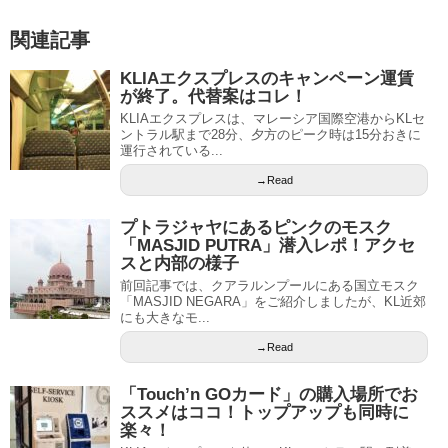
関連記事
KLIAエクスプレスのキャンペーン運賃
が終了。代替案はコレ！
KLIAエクスプレスは、マレーシア国際空港からKLセ
ントラル駅まで28分、夕方のピーク時は15分おきに
運行されている...
→Read
プトラジャヤにあるピンクのモスク
「MASJID PUTRA」潜入レポ！アクセ
スと内部の様子
前回記事では、クアラルンプールにある国立モスク
「MASJID NEGARA」をご紹介しましたが、KL近郊
にも大きなモ...
→Read
「Touch’n GOカード」の購入場所でお
ススメはココ！トップアップも同時に
楽々！