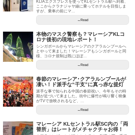
KLIAエクスプレスを使ってKLセントラル駅へ到着、
ここからクラナジャヤ線に乗ってホテルを目指しま
すが、乗車の前にマ...
→Read
本物のマスク警察も？マレーシアKLコ
ロナ後初の現地レポート！
シンガポールからマレーシアのクアラルンプールへ
とやって来ました！マレーシアもシンガポールと同
様、コロナ規制は既にほぼ...
→Read
春節のマレーシア･クアラルンプールが
凄い！ド派手な“干支”に真っ赤な提灯
派手な事で知られる中国の春節祝い、今年もその時
期が近づいて来ました。街中に爆竹が鳴り響く映像
がTVで放映されるなど、...
→Read
マレーシア KLセントラル駅SC内の「両
替所」はレートがメチャクチャお得！