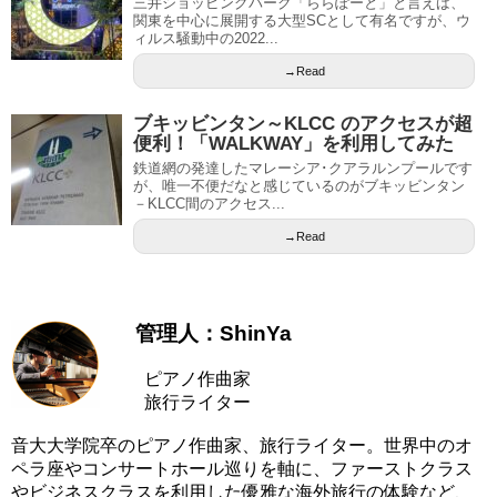
三井ショッピングパーク「ららぽーと」と言えば、
関東を中心に展開する大型SCとして有名ですが、ウ
ィルス騒動中の2022...
→Read
ブキッビンタン～KLCC のアクセスが超
便利！「WALKWAY」を利用してみた
鉄道網の発達したマレーシア･クアラルンプールです
が、唯一不便だなと感じているのがブキッビンタン
－KLCC間のアクセス...
→Read
管理人：ShinYa
ピアノ作曲家
旅行ライター
音大大学院卒のピアノ作曲家、旅行ライター。世界中のオ
ペラ座やコンサートホール巡りを軸に、ファーストクラス
やビジネスクラスを利用した優雅な海外旅行の体験など、