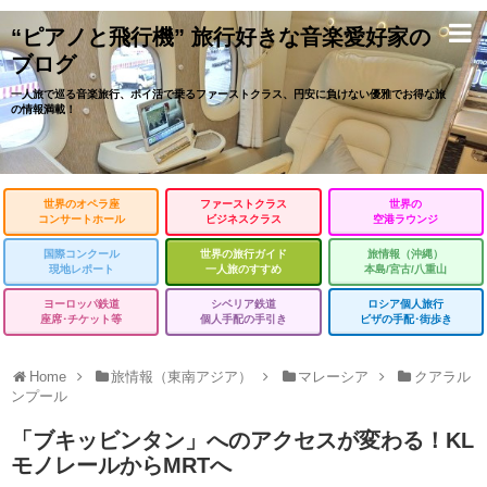
“ピアノと飛行機” 旅行好きな音楽愛好家の
ブログ
一人旅で巡る音楽旅行、ポイ活で乗るファーストクラス、円安に負けない優雅でお得な旅
の情報満載！
世界のオペラ座
ファーストクラス
世界の
コンサートホール
ビジネスクラス
空港ラウンジ
国際コンクール
世界の旅行ガイド
旅情報（沖縄）
現地レポート
一人旅のすすめ
本島/宮古/八重山
ヨーロッパ鉄道
シベリア鉄道
ロシア個人旅行
座席･チケット等
個人手配の手引き
ビザの手配･街歩き
Home
旅情報（東南アジア）
マレーシア
クアラル
ンプール
「ブキッビンタン」へのアクセスが変わる！KL
モノレールからMRTへ