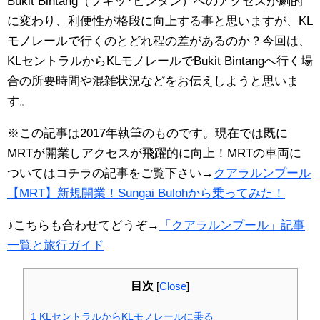
Bukit Bintang（ブキッ･ビンタン）へのアクセスが劇的
に変わり、利便性が格段に向上する事と思いますが、KL
モノレールで行くのとどれ程の差があるのか？今回は、
KLセントラルからKLモノレールでBukit Bintangへ行く場
合の所要時間や混雑状況などをお伝えしようと思いま
す。
※この記事は2017年執筆のものです。現在では既に
MRTが開業しアクセスが飛躍的に向上！MRTの車両に
ついてはコチラの記事をご覧下さい→
クアラルンプール
【MRT】新規開業！Sungai Bulohから乗ってみた！
♪こちらも合わせてどうぞ→
「クアラルンプール」記事
一覧と旅行ガイド
目次
[
Close
]
1
KLセントラルからKLモノレールに乗る