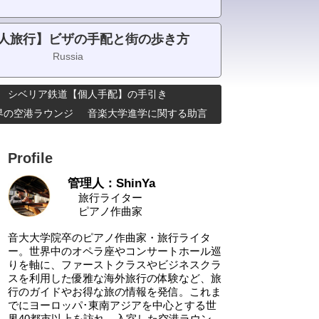
人旅行】ビザの手配と街の歩き方
Russia
シベリア鉄道【個人手配】の手引き
･世界の空港ラウンジ
音楽大学進学に関する助言
Profile
管理人：ShinYa
旅行ライター
ピアノ作曲家
音大大学院卒のピアノ作曲家・旅行ライタ
ー。世界中のオペラ座やコンサートホール巡
りを軸に、ファーストクラスやビジネスクラ
スを利用した優雅な海外旅行の体験など、旅
行のガイドやお得な旅の情報を発信。これま
でにヨーロッパ･東南アジアを中心とする世
界40都市以上を訪れ、入室した空港ラウン