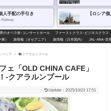
個人手配の手引き
【ロシア個
n Railway
界のオペラ座･コンサートホール
ファーストクラス･ビジネスクラス
中東）
旅情報（オセアニア）
旅情報（日本国内）
JAL･ANA
レーシア
クアラルンプール
「OLD CHINA CAFE」
！‐クアラルンプール
Update：
2025/10/23 17:51