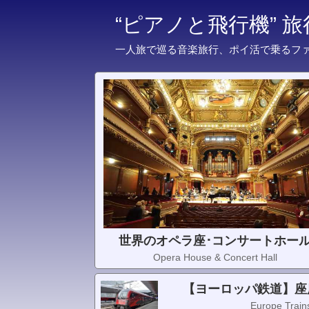
“ピアノと飛行機” 
一人旅で巡る音楽旅行、ポイ活で乗るフ
世界のオペラ座･コンサートホー
Opera House & Concert Hall
【ヨーロッパ鉄道】座
Europe Trains