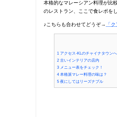
本格的なマレーシアン料理が比
のレストラン、ここで食レポを
♪こちらも合わせてどうぞ→
「ク
1
アクセス‐KLのチャイナタウンへ
2
古いインテリアの店内
3
メニュー表をチェック！
4
本格派マレー料理の味は？
5
夜にしてはリーズナブル