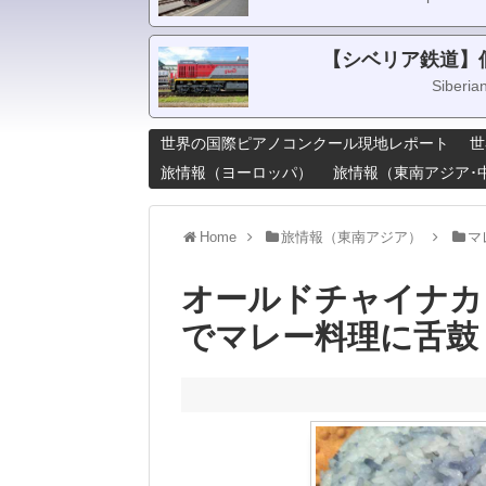
【シベリア鉄道】
Siberia
世界の国際ピアノコンクール現地レポート
世
旅情報（ヨーロッパ）
旅情報（東南アジア･
Home
旅情報（東南アジア）
マ
オールドチャイナカフェ
でマレー料理に舌鼓