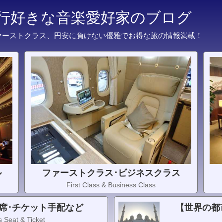
旅行好きな音楽愛好家のブログ
ァーストクラス、円安に負けない優雅でお得な旅の情報満載！
ル
ファーストクラス･ビジネスクラス
First Class & Business Class
席･チケット手配など
【世界の都
 Seat & Ticket