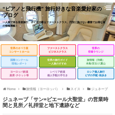
“ピアノと飛行機” 旅行好きな音楽愛好家の
ブログ
一人旅で巡る音楽旅行、ポイ活で乗るファーストクラス、円安に負けない優雅でお得な旅
の情報満載！
世界のオペラ座
ファーストクラス
世界の
コンサートホール
ビジネスクラス
空港ラウンジ
国際コンクール
世界の旅行ガイド
旅情報（沖縄）
現地レポート
一人旅のすすめ
本島/宮古/八重山
ヨーロッパ鉄道
シベリア鉄道
ロシア個人旅行
座席･チケット等
個人手配の手引き
ビザの手配･街歩き
Home
旅情報（ヨーロッパ）
スイス
ジュネーブ
ジュネーブ「サン=ピエール大聖堂」の営業時
間と見所／礼拝堂と地下遺跡など