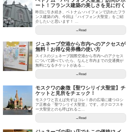
ベトナム「ハイフォン大聖堂」訪問レポ
ート！フランス建築の美しさを見に行く
昨日に引き続き、ベトナム･ハイフォンで訪れたフラ
ンス建築の内、今回は「ハイフォン大聖堂」をご紹
介したいと思います！ ...
→Read
ジュネーブ空港から市内へのアクセスが
無料！お得な発券機の使い方
スイスのジュネーブ国際空港から市内へのアクセス
について調べていたら、なんと市内までの交通費が
無料になるチケットがある...
→Read
モスクワの象徴【聖ワシリイ大聖堂】チ
ケットと見所をチェック！
モスクワと言えば先ずはコレ！赤の広場に建つロシ
ア正教会「聖ワシリイ大聖堂」です。ポクロフスキ
ー大聖堂とのも呼ばれるこ...
→Read
ジュネーブの安い店でもこの価格!? イ