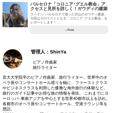
バルセロナ「コロニア･グエル教会」ア
クセスと見所を詳しく！ガウディの建築
スペイン･バルセロナで巡った沢山のガウディ建築、
今回はそのラストとなる「コロニア･グエル教会」を
レポートします！ ...
→Read
管理人：ShinYa
ピアノ作曲家
旅行ライター
音大大学院卒のピアノ作曲家、旅行ライター。世界中のオ
ペラ座やコンサートホール巡りを軸に、ファーストクラス
やビジネスクラスを利用した優雅な海外旅行の体験など、
旅行のガイド記事やお得な旅の情報を発信。 これまでにヨ
ーロッパ･東南アジアを中心とする世界40都市以上を訪れ、
各都市のオペラ座やコンサートホール、空港ラウンジ等を
歴訪。