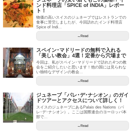
ンド料理店「SPICE of INDIA」レポー
ト！
物価の高いスイスのジュネーブではレストランでの
食事に苦労しましたが、今回訪れたインド料理店
Spice of Indi...
→Read
スペイン･マドリードの無料で入れる
「美しい教会」4選！定番から穴場まで
今回は、私がスペイン･マドリードで訪れた4つの教
会をご紹介したいと思います！他の国には見られな
い独特なデザインの教会...
→Read
ジュネーブ「パレ･デ･ナシオン」のガイ
ドツアーとアクセスについて詳しく！
スイスのジュネーブにあるPalais des Nations（パ
レ･デ･ナシオン）。ここは国際連合のヨーロッパ本
部で...
→Read