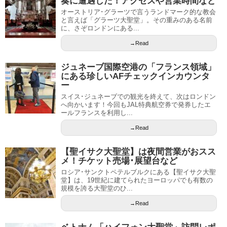
奏に遭遇した！アクセスや営業時間など
オーストリア･グラーツで言うランドマーク的な教会
と言えば「グラーツ大聖堂」。その重みのある名前
に、さぞロンドンにある...
→Read
ジュネーブ国際空港の「フランス領域」
にある珍しいAFチェックインカウンタ
ー
スイス･ジュネーブでの観光を終えて、次はロンドン
へ向かいます！今回もJAL特典航空券で発券したエ
ールフランスを利用し...
→Read
【聖イサク大聖堂】は夜間営業がおスス
メ！チケット売場･展望台など
ロシア･サンクトペテルブルクにある【聖イサク大聖
堂】は、19世紀に建てられたヨーロッパでも有数の
規模を誇る大聖堂のひ...
→Read