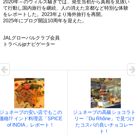
2020年～のウィルス騒ぎでは、発生当初から真相を見抜い
て行動し国内旅行を継続、人の消えた京都など特別な体験
をレポートした。2023年より海外旅行を再開。
2025年にブログ開設10周年を迎えた。
JALグローバルクラブ会員
トラベルjpナビゲーター
ジュネーブの安い店でもこの
ジュネーブの高級ショコラ
価格!? インド料理店「SPICE
リー「Du Rhône」で見つけ
of INDIA」レポート！
たコスパの良いチョコレー
ト！