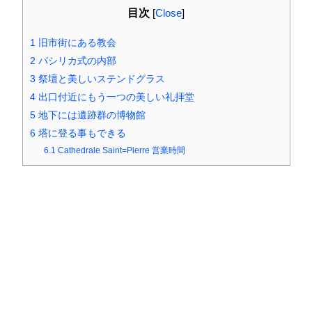
目次
[
Close
]
1
旧市街にある教会
2
バシリカ式の内部
3
祭壇と美しいステンドグラス
4
出口付近にもう一つの美しい礼拝堂
5
地下には遺跡群の博物館
6
塔に登る事もできる
6.1
Cathedrale Saint=Pierre 営業時間