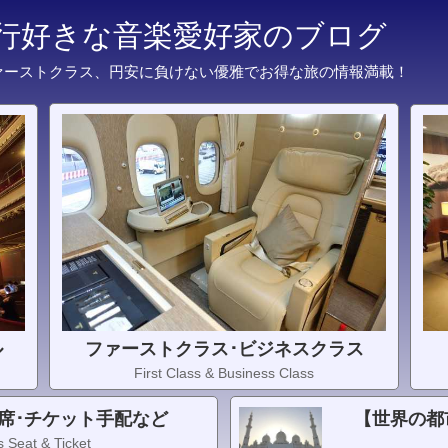
旅行好きな音楽愛好家のブログ
ァーストクラス、円安に負けない優雅でお得な旅の情報満載！
ル
ファーストクラス･ビジネスクラス
First Class & Business Class
席･チケット手配など
【世界の都
 Seat & Ticket