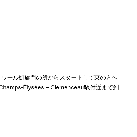
トワール凱旋門の所からスタートして東の方へ
s-Élysées – Clemenceau駅付近まで到