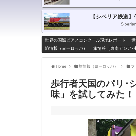
【シベリア鉄道】
Siberia
世界の国際ピアノコンクール現地レポート
世
旅情報（ヨーロッパ）
旅情報（東南アジア･
Home
旅情報（ヨーロッパ）
フ
歩行者天国のパリ･
味」を試してみた！