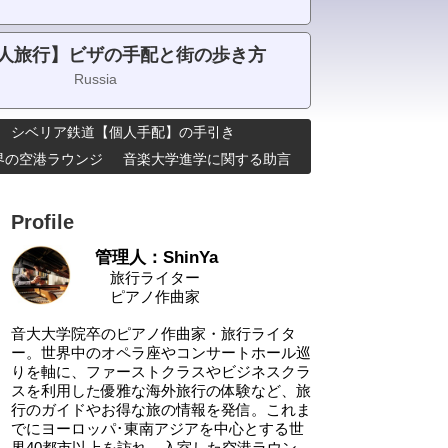
人旅行】ビザの手配と街の歩き方
Russia
シベリア鉄道【個人手配】の手引き
･世界の空港ラウンジ
音楽大学進学に関する助言
Profile
管理人：ShinYa
旅行ライター
ピアノ作曲家
音大大学院卒のピアノ作曲家・旅行ライタ
ー。世界中のオペラ座やコンサートホール巡
りを軸に、ファーストクラスやビジネスクラ
スを利用した優雅な海外旅行の体験など、旅
行のガイドやお得な旅の情報を発信。これま
でにヨーロッパ･東南アジアを中心とする世
界40都市以上を訪れ、入室した空港ラウン