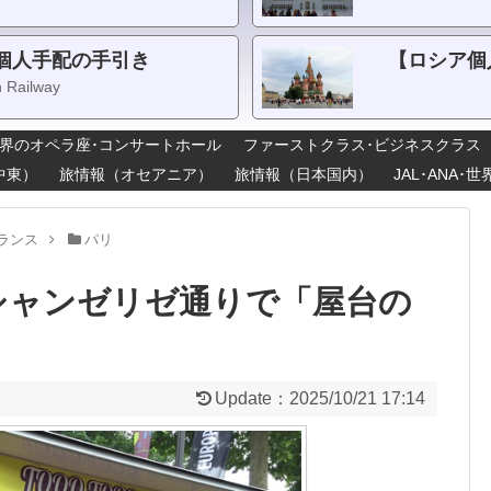
個人手配の手引き
【ロシア個
n Railway
界のオペラ座･コンサートホール
ファーストクラス･ビジネスクラス
中東）
旅情報（オセアニア）
旅情報（日本国内）
JAL･ANA
ランス
パリ
シャンゼリゼ通りで「屋台の
Update：
2025/10/21 17:14