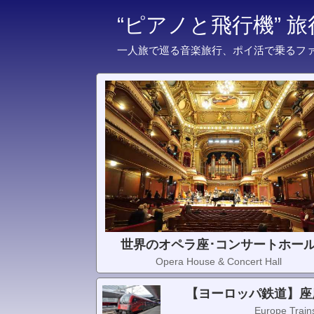
“ピアノと飛行機” 
一人旅で巡る音楽旅行、ポイ活で乗るフ
世界のオペラ座･コンサートホー
Opera House & Concert Hall
【ヨーロッパ鉄道】座
Europe Trains