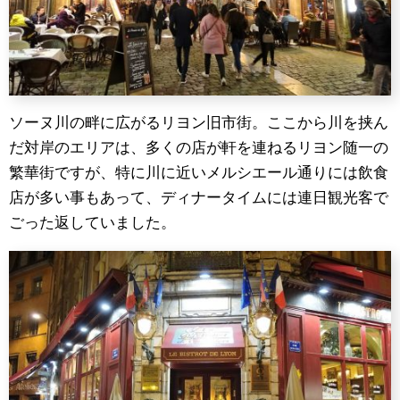
ソーヌ川の畔に広がるリヨン旧市街。ここから川を挟ん
だ対岸のエリアは、多くの店が軒を連ねるリヨン随一の
繁華街ですが、特に川に近いメルシエール通りには飲食
店が多い事もあって、ディナータイムには連日観光客で
ごった返していました。