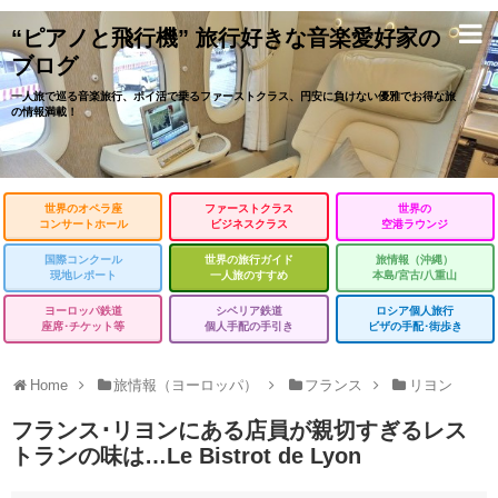
“ピアノと飛行機” 旅行好きな音楽愛好家の
ブログ
一人旅で巡る音楽旅行、ポイ活で乗るファーストクラス、円安に負けない優雅でお得な旅
の情報満載！
世界のオペラ座
ファーストクラス
世界の
コンサートホール
ビジネスクラス
空港ラウンジ
国際コンクール
世界の旅行ガイド
旅情報（沖縄）
現地レポート
一人旅のすすめ
本島/宮古/八重山
ヨーロッパ鉄道
シベリア鉄道
ロシア個人旅行
座席･チケット等
個人手配の手引き
ビザの手配･街歩き
Home
旅情報（ヨーロッパ）
フランス
リヨン
フランス･リヨンにある店員が親切すぎるレス
トランの味は…Le Bistrot de Lyon