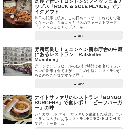
肉厚で旨い！ロンドンのフィッシュ＆チ
ップス「ROCK & SOLE PLAICE」でテ
イクアウト
昨日の記事に続き、この日もコンサート終わりで遅
くなった為、夕食はイギリスのファーストフード
「フィッシュ＆チップス」を...
→Read
雰囲気良し！ミュンヘン新市庁舎の中庭
にあるレストラン「Ratskeller
München」
グロッケンシュピールの仕掛け時計で有名なミュン
ヘンの新市庁舎ですが、ここの中庭にレストランが
あるのをご存知ですか？歴...
→Read
ナイトサファリのレストラン「BONGO
BURGERS」で食レポ！「ビーフバーガ
ー」の味
シンガポール･ナイトサファリを散策した後は、エン
トランスの所にあるレストランBONGO BURGERS
でディナーをし...