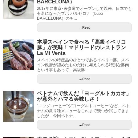
BARCELONA）
2017年に東京･表参道でオープンして以来、日本でも
有名になったブボ バルセロナ（bubó
BARCELONA）のチ...
→Read
本場スペインで食べる「高級イベリコ
豚」が美味！マドリードのレストラン
La Mi Venta
スペインの特産品のひとつであるイベリコ豚。スペ
イン政府が認めたものだけに与えられる特別な豚肉
という事もあって、高級豚...
→Read
ベトナムで飲んだ「ヨーグルトカカオ」
が意外とハマる美味しさ！
“エッグコーヒー”や“ヨーグルトコーヒー”など、ベト
ナムの変り種メニューをこれまで幾つか試してきま
したが、今回ベトナ...
→Read