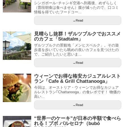
シンガポール･チャンギ空港へ到着後、めずらしく
（普段朝食は食べません）腹が減ったので、口コミ
情報を得ていたフードコー...
→Read
見晴らし抜群！ザルツブルクでおススメ
のカフェ「Stadtalm」
ザルツブルクの景観地「メンヒスベルク」。その遊
歩道を歩いていたら眺めの良いカフェを見つけたの
で、ご紹介したいと思いま...
→Read
ウィーンでお得な格安カジュアルレスト
ラン「Cafe & Grill Chattanooga」
今回は、オーストリア・ウィーンでお得なカジュア
ルレストラン｢Chattanooga」の食レポです！ 物価の
高い...
→Read
“世界一のケーキ”が日本の半額で食べら
れる！ブボ バルセロナ（bubó