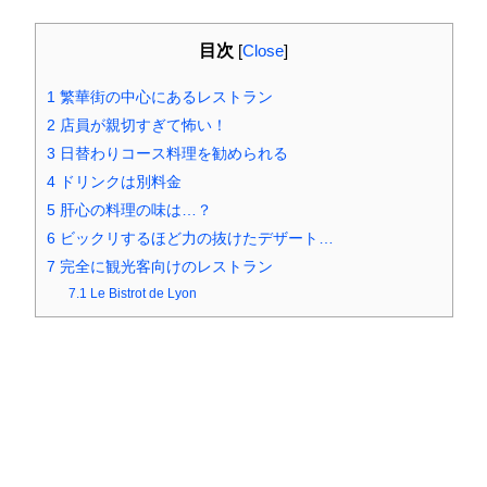
目次
[
Close
]
1
繁華街の中心にあるレストラン
2
店員が親切すぎて怖い！
3
日替わりコース料理を勧められる
4
ドリンクは別料金
5
肝心の料理の味は…？
6
ビックリするほど力の抜けたデザート…
7
完全に観光客向けのレストラン
7.1
Le Bistrot de Lyon