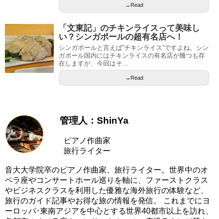
→Read
「文東記」のチキンライスって美味し
い？シンガポールの超有名店へ！
シンガポールと言えば“チキンライス”ですよね。シン
ガポール国内にはチキンライスの有名店が幾つも存
在しますが、今回はそ...
→Read
管理人：ShinYa
ピアノ作曲家
旅行ライター
音大大学院卒のピアノ作曲家、旅行ライター。世界中のオ
ペラ座やコンサートホール巡りを軸に、ファーストクラス
やビジネスクラスを利用した優雅な海外旅行の体験など、
旅行のガイド記事やお得な旅の情報を発信。 これまでにヨ
ーロッパ･東南アジアを中心とする世界40都市以上を訪れ、