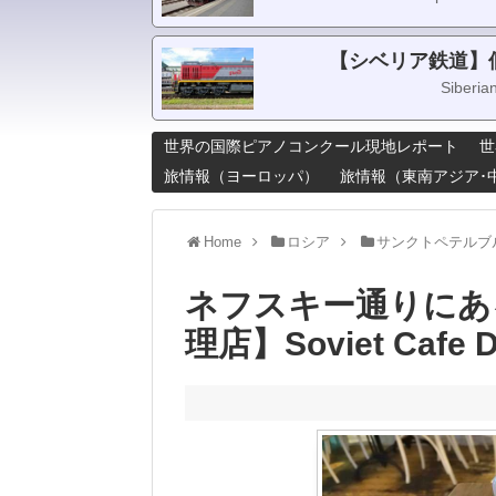
【シベリア鉄道】
Siberia
世界の国際ピアノコンクール現地レポート
世
旅情報（ヨーロッパ）
旅情報（東南アジア･
Home
ロシア
サンクトペテルブ
ネフスキー通りにあ
理店】Soviet Cafe D