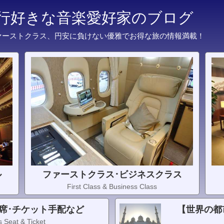
旅行好きな音楽愛好家のブログ
ァーストクラス、円安に負けない優雅でお得な旅の情報満載！
ル
ファーストクラス･ビジネスクラス
First Class & Business Class
席･チケット手配など
【世界の都
 Seat & Ticket