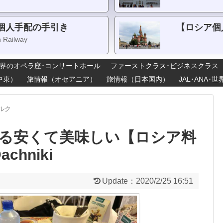
個人手配の手引き
【ロシア個
n Railway
界のオペラ座･コンサートホール
ファーストクラス･ビジネスクラス
中東）
旅情報（オセアニア）
旅情報（日本国内）
JAL･ANA
ルク
る安くて美味しい【ロシア料
achniki
Update：
2020/2/25 16:51