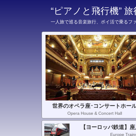
“ピアノと飛行機” 
一人旅で巡る音楽旅行、ポイ活で乗るフ
世界のオペラ座･コンサートホー
Opera House & Concert Hall
【ヨーロッパ鉄道】座
Europe Trains