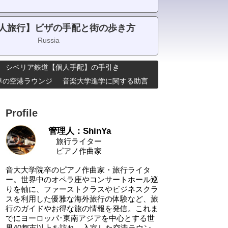
人旅行】ビザの手配と街の歩き方
Russia
シベリア鉄道【個人手配】の手引き
･世界の空港ラウンジ
音楽大学進学に関する助言
Profile
管理人：ShinYa
旅行ライター
ピアノ作曲家
音大大学院卒のピアノ作曲家・旅行ライタ
ー。世界中のオペラ座やコンサートホール巡
りを軸に、ファーストクラスやビジネスクラ
スを利用した優雅な海外旅行の体験など、旅
行のガイドやお得な旅の情報を発信。これま
でにヨーロッパ･東南アジアを中心とする世
界40都市以上を訪れ、入室した空港ラウン