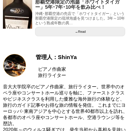
那覇空港限定の泡盛「ホワイトタイガ
ー」5年･7年･10年を飲み比べ！
沖縄･那覇空港の売店で「ホワイトタイガー」という
那覇空港限定の琉球泡盛を見つけました。3年～10年
という熟成年数の異...
→Read
管理人：ShinYa
ピアノ作曲家
旅行ライター
音大大学院卒のピアノ作曲家、旅行ライター。世界中のオ
ペラ座やコンサートホール巡りを軸に、ファーストクラス
やビジネスクラスを利用した優雅な海外旅行の体験など、
旅行のガイド記事やお得な旅の情報を発信。 これまでにヨ
ーロッパ･東南アジアを中心とする世界40都市以上を訪れ、
各都市のオペラ座やコンサートホール、空港ラウンジ等を
歴訪。
2020年～のウィルス騒ぎでは、発生当初から真相を見抜い