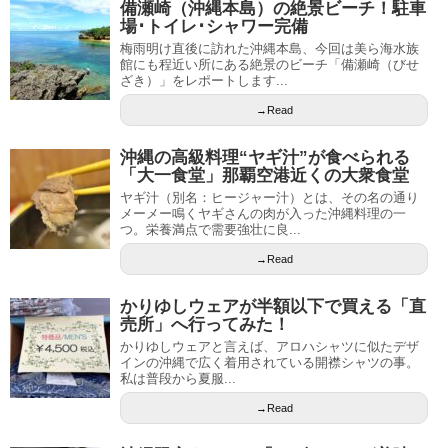
備瀬崎（沖縄本島）の絶景ビーチ！駐車
場･トイレ･シャワー完備
梅雨明け直後に訪れた沖縄本島、今回は美ら海水族
館にも程近い所にある絶景のビーチ「備瀬崎（びせ
ざき）」をレポートします...
→Read
沖縄の高級料理“ヤギ汁”が食べられる
「大一食堂」那覇空港近くの大衆食堂
ヤギ汁（別名：ヒージャー汁）とは、その名の通り
メーメー鳴くヤギさんの肉が入った沖縄料理の一
つ。栄養満点で需要強壮に良...
→Read
かりゆしウェアが半額以下で買える「直
売所」へ行ってみた！
かりゆしウェアと言えば、アロハシャツに似たデザ
インの沖縄で広く着用されている開襟シャツの事。
私は普段から夏服...
→Read