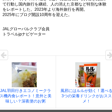
て行動し国内旅行を継続、人の消えた京都など特別な体験
をレポートした。2023年より海外旅行を再開。
2025年にブログ開設10周年を迎えた。
JALグローバルクラブ会員
トラベルjpナビゲーター
JAL羽田行きエコノミークラ
風邪にはルルが効く！選べ
ス機内食レポート！意外と美
3つの栄養ドリンクがおスス
味しい？深夜便のお粥
メ！