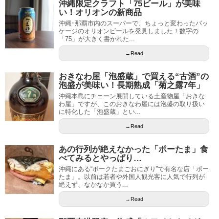
沖縄限定クラフト「75ビール」が美味
い！オリオンの新商品
沖縄･那覇市内のスーパーで、ちょっと変わったパッ
ケージのオリオンビールを発見しました！数字の
「75」が大きく書かれた...
→Read
おきなわ屋「泡盛蔵」で買える“古酒”の
泡盛が美味い！長期熟成「菊之露7年」
沖縄本島にチェーン展開している土産物屋「おきな
わ屋」ですが、このおきなわ屋には泡盛の取り扱い
に特化した「泡盛蔵」とい...
→Read
あの行列が絶えなかった「ポーたま」食
べてみるとやっぱり…
沖縄にある“ポークたまごおにぎり”で有名な店「ポー
たま」。以前は若者や外国人観光客に人気で行列が
絶えず、なかなか買う...
→Read