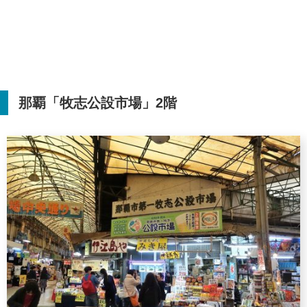
那覇「牧志公設市場」
2
階