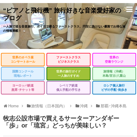
“ピアノと飛行機” 旅行好きな音楽愛好家の
ブログ
一人旅で巡る音楽旅行、ポイ活で乗るファーストクラス、円安に負けない優雅でお得な旅
の情報満載！
世界のオペラ座
ファーストクラス
世界の
コンサートホール
ビジネスクラス
空港ラウンジ
国際コンクール
世界の旅行ガイド
旅情報（沖縄）
現地レポート
一人旅のすすめ
本島/宮古/八重山
ヨーロッパ鉄道
シベリア鉄道
ロシア個人旅行
座席･チケット等
個人手配の手引き
ビザの手配･街歩き
Home
旅情報（日本国内）
沖縄
那覇･沖縄本島
牧志公設市場で買えるサーターアンダギー
「歩」or「琉宮」どっちが美味しい？