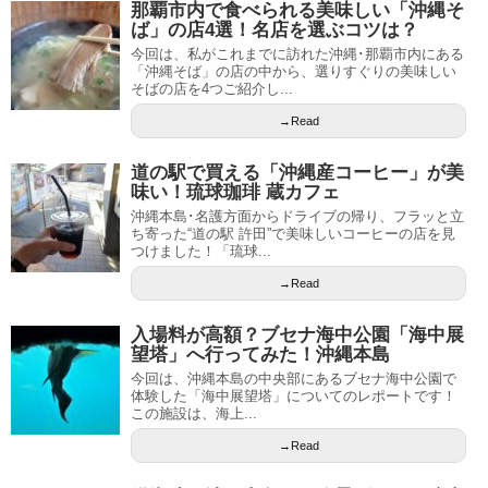
那覇市内で食べられる美味しい「沖縄そ
ば」の店4選！名店を選ぶコツは？
今回は、私がこれまでに訪れた沖縄･那覇市内にある
「沖縄そば」の店の中から、選りすぐりの美味しい
そばの店を4つご紹介し...
→Read
道の駅で買える「沖縄産コーヒー」が美
味い！琉球珈琲 蔵カフェ
沖縄本島･名護方面からドライブの帰り、フラッと立
ち寄った“道の駅 許田”で美味しいコーヒーの店を見
つけました！「琉球...
→Read
入場料が高額？ブセナ海中公園「海中展
望塔」へ行ってみた！沖縄本島
今回は、沖縄本島の中央部にあるブセナ海中公園で
体験した「海中展望塔」についてのレポートです！
この施設は、海上...
→Read