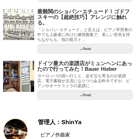
最難関のショパン･エチュード！ゴドフ
スキーの【超絶技巧】アレンジに触れ
る。
「ショパン･エチュード」と言えば、ピアノ学習者の
中でも上級者に向けた練習曲集で、美しい音色を持
ちながらも、指の筋力ト...
→Read
ドイツ最大の楽譜店がミュンヘンにあっ
たので行ってみた！Bauer Hieber
ヨーロッパの国へ行くと、必ず立ち寄るのが楽譜
店。電子書籍が主流になりつつある昨今ですが、ピ
アノやオーケストラの楽譜に...
→Read
管理人：ShinYa
ピアノ作曲家