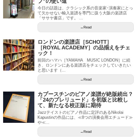
プ”の使い道
今日の話題は、クラシック系の音楽家･演奏家にとっ
て欠かせない輸入楽譜を専門に扱う大阪の楽譜店
「ササヤ書店」です。 ...
→Read
ロンドンの楽譜店［SCHOTT］
［ROYAL ACADEMY］の品揃えをチェ
ック！
前回のハマハ［YAMAHA MUSIC LONDON］に続
き、ロンドンにある楽譜店をチェックしていきたい
と思います（...
→Read
カプースチンのピアノ楽譜が絶版続出？
「24のプレリュード」を初版と比較し
て、新たなる校正版に期待
Jazzテイストのピアノ作品に定評のあるNikolai
Kapustinの作品には、≪8つの演奏会用エチュード≫
や≪...
→Read