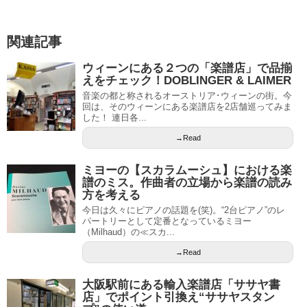
関連記事
ウィーンにある２つの「楽譜店」で品揃
えをチェック！DOBLINGER & LAIMER
音楽の都と称されるオーストリア･ウィーンの街。今
回は、そのウィーンにある楽譜店を2店舗巡ってみま
した！ 連日各...
→Read
ミヨーの【スカラムーシュ】における楽
譜のミス。作曲者の立場から楽譜の読み
方を考える
今日は久々にピアノの話題を(笑)。“2台ピアノ”のレ
パートリーとして定番となっているミヨー
（Milhaud）の≪スカ...
→Read
大阪駅前にある輸入楽譜店「ササヤ書
店」でポイント引換え“ササヤスタン