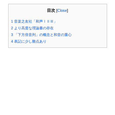
目次
[
Close
]
1
音楽之友社「和声ⅠⅡⅢ」
2
より高度な理論書の存在
3
「下方倍音列」の概念と和音の重心
4
表記に少し難点あり