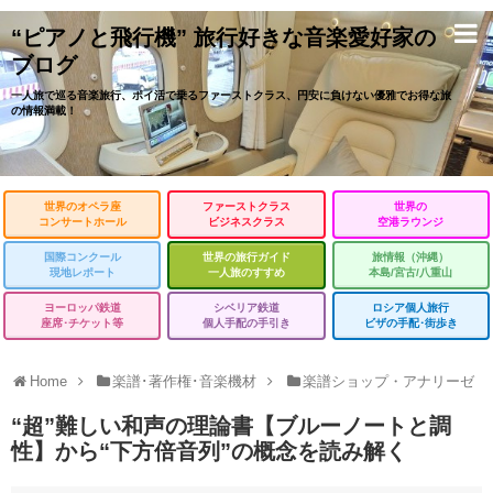
“ピアノと飛行機” 旅行好きな音楽愛好家の
ブログ
一人旅で巡る音楽旅行、ポイ活で乗るファーストクラス、円安に負けない優雅でお得な旅
の情報満載！
世界のオペラ座
ファーストクラス
世界の
コンサートホール
ビジネスクラス
空港ラウンジ
国際コンクール
世界の旅行ガイド
旅情報（沖縄）
現地レポート
一人旅のすすめ
本島/宮古/八重山
ヨーロッパ鉄道
シベリア鉄道
ロシア個人旅行
座席･チケット等
個人手配の手引き
ビザの手配･街歩き
Home
楽譜･著作権･音楽機材
楽譜ショップ・アナリーゼ
“超”難しい和声の理論書【ブルーノートと調
性】から“下方倍音列”の概念を読み解く