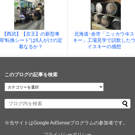
【西武】【京王】の新型車
北海道･余市「ニッカウヰス
両“転換シート”は6人がけの定
キー」工場見学で試飲した
着なるか？
イスキーの感想
このブログの記事を検索
※当サイトはGoogle AdSenseプログラムの参加者です。
プライバシーポリシー