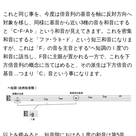
これと同じ事を、今度は倍音列の基音を軸に反対方向へ
対象を移し、同様に基音から近い3種の音を和音にする
と「C･F･A♭」という和音が見えてきます。これを密集
和音にすると「ファ･ラ♭･ド」という短三和音になりま
すが、これは「F」の音を主音とする“ヘ短調のⅠ度”の
和音に該当し、F音に主眼が置かれる一方で、これを下
方倍音列の概念に当てはめると、その派生は下方倍音の
基音…つまり「C」音という事になります。
以上を鑑みると、短音階におけるⅠ度の和音は第5音…