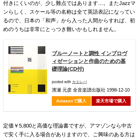
付きにくいのが、少し難点ではあります…。またJazzマ
ンらしく、スケール等の名称は全て英語表記になってい
るので、日本の「和声」から入った人間からすれば、初
めのうちは非常にとっつき難いかもしれません。
ブルーノートと調性 インプロヴ
ィゼーションと作曲のための基
礎理論(CD付)
posted with
カエレバ
濱瀬 元彦 全音楽譜出版社 1998-12-10
Amazonで購入
楽天市場で購入
定価￥5,800と高価な理論書ですが、アマゾンなら中古
で安く手に入る場合がありますので、ご興味のある方は