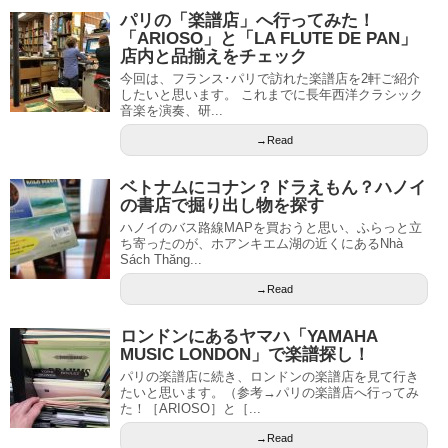
パリの「楽譜店」へ行ってみた！
「ARIOSO」と「LA FLUTE DE PAN」
店内と品揃えをチェック
今回は、フランス･パリで訪れた楽譜店を2軒ご紹介
したいと思います。 これまでに長年西洋クラシック
音楽を演奏、研...
→Read
ベトナムにコナン？ドラえもん？ハノイ
の書店で掘り出し物を探す
ハノイのバス路線MAPを買おうと思い、ふらっと立
ち寄ったのが、ホアンキエム湖の近くにあるNhà
Sách Thăng...
→Read
ロンドンにあるヤマハ「YAMAHA
MUSIC LONDON」で楽譜探し！
パリの楽譜店に続き、ロンドンの楽譜店を見て行き
たいと思います。（参考→パリの楽譜店へ行ってみ
た！［ARIOSO］と［...
→Read