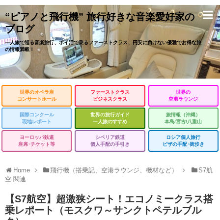
“ピアノと飛行機” 旅行好きな音楽愛好家の
ブログ
一人旅で巡る音楽旅行、ポイ活で乗るファーストクラス、円安に負けない優雅でお得な旅
の情報満載！
世界のオペラ座
ファーストクラス
世界の
コンサートホール
ビジネスクラス
空港ラウンジ
国際コンクール
世界の旅行ガイド
旅情報（沖縄）
現地レポート
一人旅のすすめ
本島/宮古/八重山
ヨーロッパ鉄道
シベリア鉄道
ロシア個人旅行
座席･チケット等
個人手配の手引き
ビザの手配･街歩き
Home
飛行機（搭乗記、空港ラウンジ、機材など）
S7航
空 関連
【S7航空】超激狭シート！エコノミークラス搭
乗レポート（モスクワ～サンクトペテルブル