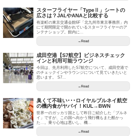
スターフライヤー「TypeⅡ」シートの
広さは？JALやANAと比較する
有楽町の東京交通会館6F「北九州市東京事務所」内
にて期間限定で開かれているスターフライヤーのア
ンテナショップ。館内に...
→Read
成田空港【S7航空】ビジネスチェック
インと利用可能ラウンジ
今回は、先月利用したS7航空について、成田空港で
のチェックインやラウンジについて見ていきたいと
思います。 S7...
→Read
臭くて不味い･･･ロイヤルブルネイ航空
の機内食がヤバイ！KUL→BWN
世界一のガッカリ国として昨日ご紹介した「ブルネ
イ」ですが、この国へ向かう飛行機もまた酷かっ
た…。乗り心地は悪いし、機...
→Read