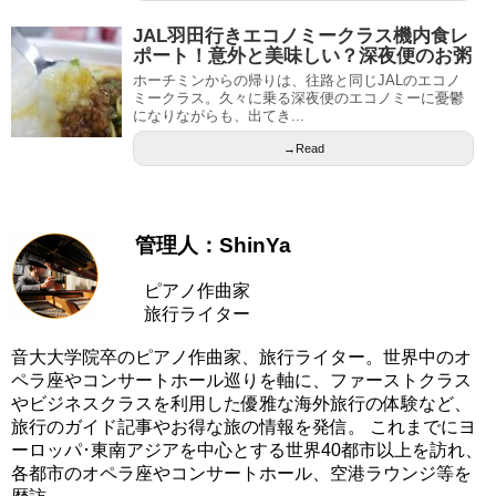
JAL羽田行きエコノミークラス機内食レ
ポート！意外と美味しい？深夜便のお粥
ホーチミンからの帰りは、往路と同じJALのエコノ
ミークラス。久々に乗る深夜便のエコノミーに憂鬱
になりながらも、出てき...
→Read
管理人：ShinYa
ピアノ作曲家
旅行ライター
音大大学院卒のピアノ作曲家、旅行ライター。世界中のオ
ペラ座やコンサートホール巡りを軸に、ファーストクラス
やビジネスクラスを利用した優雅な海外旅行の体験など、
旅行のガイド記事やお得な旅の情報を発信。 これまでにヨ
ーロッパ･東南アジアを中心とする世界40都市以上を訪れ、
各都市のオペラ座やコンサートホール、空港ラウンジ等を