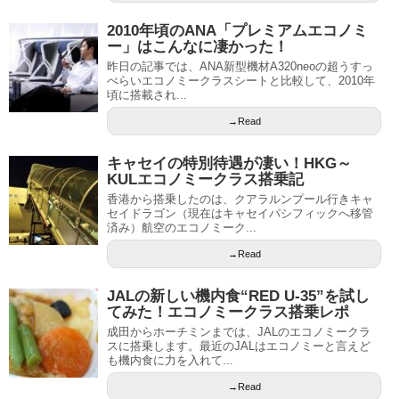
2010年頃のANA「プレミアムエコノミ
ー」はこんなに凄かった！
昨日の記事では、ANA新型機材A320neoの超うすっ
ぺらいエコノミークラスシートと比較して、2010年
頃に搭載され...
→Read
キャセイの特別待遇が凄い！HKG～
KULエコノミークラス搭乗記
香港から搭乗したのは、クアラルンプール行きキャ
セイドラゴン（現在はキャセイパシフィックへ移管
済み）航空のエコノミーク...
→Read
JALの新しい機内食“RED U-35”を試し
てみた！エコノミークラス搭乗レポ
成田からホーチミンまでは、JALのエコノミークラ
スに搭乗します。最近のJALはエコノミーと言えど
も機内食に力を入れて...
→Read