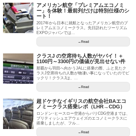
アメリカン航空「プレミアムエコノミ
ー」を体験！最前列だけは特別仕様のシ
ート！
2017年から日本に就航となったアメリカン航空のプ
レミアムエコノミークラス。先日訪れたツーリズム
EXPOジャパンでは...
→Read
クラスJ の空席待ち人数がヤバイ！＋
1100円～3300円の価値が見出せない件
那覇から羽田へ向かうJALに搭乗の際、ふと見たク
ラスJ空席待ちの人数が物凄い事になっていたのでビ
ックリ！クラスJは、...
→Read
超ドケチなイギリスの航空会社BAエコ
ノミークラス搭乗レポ（LHR→CDG）
ロンドン･ヒースロー空港からパリCDG空港までは、
ブリティッシュエアウェイズのエコノミークラスに
搭乗しましたが、フル...
→Read