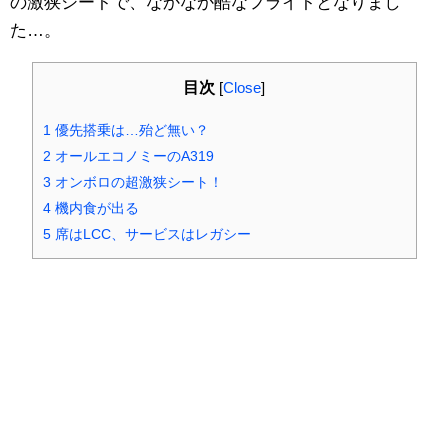
の激狭シートで、なかなか酷なフライトとなりまし
た…。
目次
[
Close
]
1
優先搭乗は…殆ど無い？
2
オールエコノミーのA319
3
オンボロの超激狭シート！
4
機内食が出る
5
席はLCC、サービスはレガシー