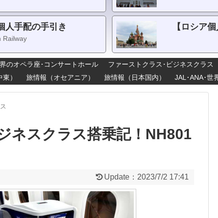
個人手配の手引き
【ロシア個
n Railway
界のオペラ座･コンサートホール
ファーストクラス･ビジネスクラス
中東）
旅情報（オセアニア）
旅情報（日本国内）
JAL･ANA
ラス
】ビジネスクラス搭乗記！NH801
Update：
2023/7/2 17:41