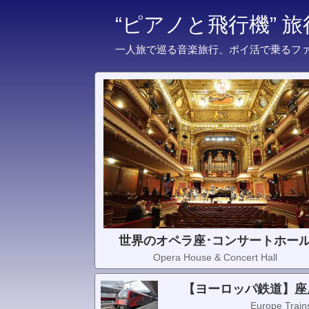
“ピアノと飛行機” 
一人旅で巡る音楽旅行、ポイ活で乗るフ
世界のオペラ座･コンサートホー
Opera House & Concert Hall
【ヨーロッパ鉄道】座
Europe Trains