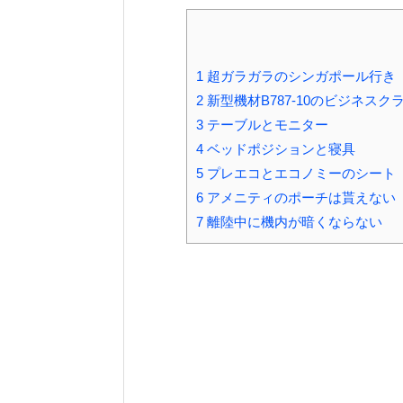
1
超ガラガラのシンガポール行き
2
新型機材B787-10のビジネスク
3
テーブルとモニター
4
ベッドポジションと寝具
5
プレエコとエコノミーのシート
6
アメニティのポーチは貰えない
7
離陸中に機内が暗くならない