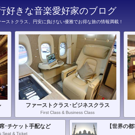
旅行好きな音楽愛好家のブログ
ァーストクラス、円安に負けない優雅でお得な旅の情報満載！
ル
ファーストクラス･ビジネスクラス
First Class & Business Class
席･チケット手配など
【世界の都
 Seat & Ticket