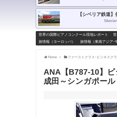
【シベリア鉄道】
Siberia
世界の国際ピアノコンクール現地レポート
世
旅情報（ヨーロッパ）
旅情報（東南アジア･
Home
ファーストクラス･ビジネスク
ANA【B787-10
成田～シンガポール