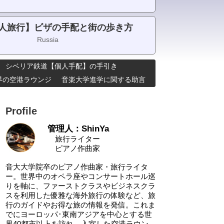
人旅行】ビザの手配と街の歩き方
Russia
シベリア鉄道【個人手配】の手引き
･世界の空港ラウンジ
音楽大学進学に関する助言
Profile
管理人：ShinYa
旅行ライター
ピアノ作曲家
音大大学院卒のピアノ作曲家・旅行ライタ
ー。世界中のオペラ座やコンサートホール巡
りを軸に、ファーストクラスやビジネスクラ
スを利用した優雅な海外旅行の体験など、旅
行のガイドやお得な旅の情報を発信。これま
でにヨーロッパ･東南アジアを中心とする世
界40都市以上を訪れ、入室した空港ラウン