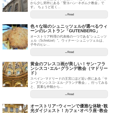
から少し郊外にある「聖ヨハン･ネポムク教会」で
す。 ちょうど近く...
→Read
色々な味のシュニッツェルが選べるウィ
ーンのレストラン「GUTENBERG」
オーストリア料理の代表格の一つである“シュニッツ
ェル（Schnitzel）”。ウィナー･シュニッツェルは、
子牛のヒレ...
→Read
黄金のフレスコ画が美しい！サン･フラ
ンシスコ･エル･グランデ教会（マドリー
ド）
スペイン･マドリードの王宮にほど近い所にある「サ
ン･フランシスコ･エル･グランデ教会」。行ってみる
と、質素な外観から...
→Read
オーストリア･ウィーンで優雅な体験･観
光ダイジェスト！カフェ･オペラ座･教会