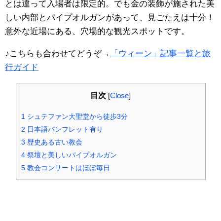
とは違って入場者は限定的。でも金の装飾が施された美
しい内部とパイプオルガンがあって、見ごたえは十分！
意外な近場にある、穴場的な観光スポットです。
♪こちらも合わせてどうぞ→
「ウィーン」記事一覧と旅
行ガイド
目次
[
Close
]
1
シュテファン大聖堂から徒歩3分
2
日本語パンフレット有り
3
歴史ある古い教会
4
祭壇と美しいパイプオルガン
5
教会コンサートはほぼ毎日