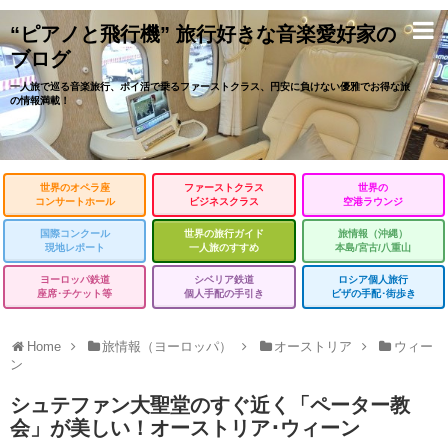
“ピアノと飛行機” 旅行好きな音楽愛好家の
ブログ
一人旅で巡る音楽旅行、ポイ活で乗るファーストクラス、円安に負けない優雅でお得な旅
の情報満載！
世界のオペラ座
ファーストクラス
世界の
コンサートホール
ビジネスクラス
空港ラウンジ
国際コンクール
世界の旅行ガイド
旅情報（沖縄）
現地レポート
一人旅のすすめ
本島/宮古/八重山
ヨーロッパ鉄道
シベリア鉄道
ロシア個人旅行
座席･チケット等
個人手配の手引き
ビザの手配･街歩き
Home
旅情報（ヨーロッパ）
オーストリア
ウィー
ン
シュテファン大聖堂のすぐ近く「ペーター教
会」が美しい！オーストリア･ウィーン