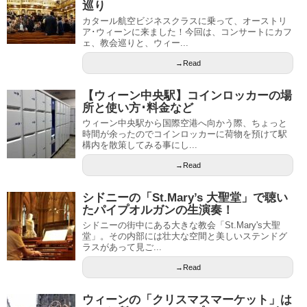
巡り
カタール航空ビジネスクラスに乗って、オーストリ
ア･ウィーンに来ました！今回は、コンサートにカフ
ェ、教会巡りと、ウィー...
→Read
【ウィーン中央駅】コインロッカーの場
所と使い方･料金など
ウィーン中央駅から国際空港へ向かう際、ちょっと
時間が余ったのでコインロッカーに荷物を預けて駅
構内を散策してみる事にし...
→Read
シドニーの「St.Mary’s 大聖堂」で聴い
たパイプオルガンの生演奏！
シドニーの街中にある大きな教会「St.Mary's大聖
堂」。その内部には壮大な空間と美しいステンドグ
ラスがあって見ご...
→Read
ウィーンの「クリスマスマーケット」は