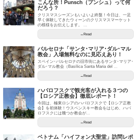
こんな所！Punsch（プンシュ）って何
だろう？
クリスマスシーズンもいよいよ終盤！今日は、一足
早く体験してきたウィーンのクリスマスマーケット
の模様をお伝えします。 ...
→Read
バルセロナ「サンタ･マリア･ダル･マル
教会」入場無料なのに見応えあり！
スペイン･バルセロナの旧市街にあるサンタ･マリア･
ダル･マル教会（Basílica Santa Maria del ...
→Read
ハバロフスクで観光客が入れる３つの
【ロシア正教会】徹底レポート！
今回は、極東ロシアのハバロフスクで【ロシア正教
会】を初体験！ウスペンスキー教会をはじめ、ハバ
ロフスクには幾つか教会が...
→Read
ベトナム「ハイフォン大聖堂」訪問レポ