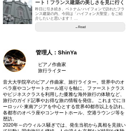
ート！フランス建築の美しさを見に行く
昨日に引き続き、ベトナム･ハイフォンで訪れたフラ
ンス建築の内、今回は「ハイフォン大聖堂」をご紹
介したいと思います！ ...
→Read
管理人：ShinYa
ピアノ作曲家
旅行ライター
音大大学院卒のピアノ作曲家、旅行ライター。世界中のオ
ペラ座やコンサートホール巡りを軸に、ファーストクラス
やビジネスクラスを利用した優雅な海外旅行の体験など、
旅行のガイド記事やお得な旅の情報を発信。 これまでにヨ
ーロッパ･東南アジアを中心とする世界40都市以上を訪れ、
各都市のオペラ座やコンサートホール、空港ラウンジ等を
歴訪。
2020年～のウィルス騒ぎでは、発生当初から真相を見抜い