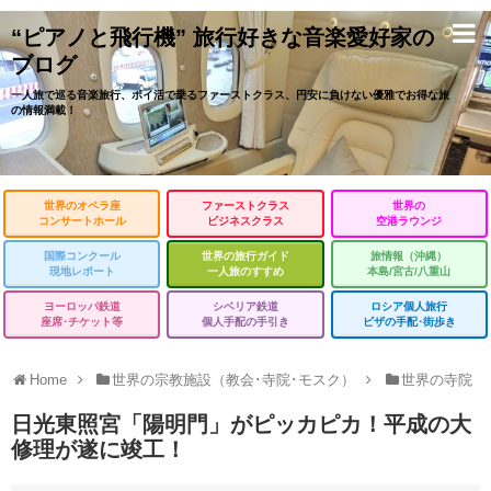
“ピアノと飛行機” 旅行好きな音楽愛好家の
ブログ
一人旅で巡る音楽旅行、ポイ活で乗るファーストクラス、円安に負けない優雅でお得な旅
の情報満載！
世界のオペラ座
ファーストクラス
世界の
コンサートホール
ビジネスクラス
空港ラウンジ
国際コンクール
世界の旅行ガイド
旅情報（沖縄）
現地レポート
一人旅のすすめ
本島/宮古/八重山
ヨーロッパ鉄道
シベリア鉄道
ロシア個人旅行
座席･チケット等
個人手配の手引き
ビザの手配･街歩き
Home
世界の宗教施設（教会･寺院･モスク）
世界の寺院
日光東照宮「陽明門」がピッカピカ！平成の大
修理が遂に竣工！