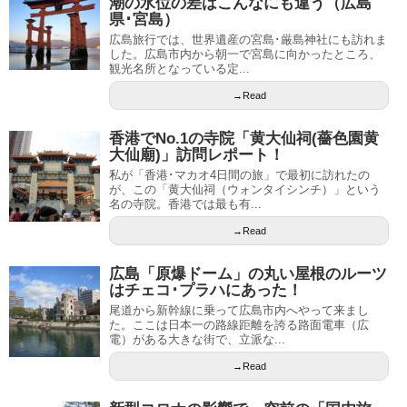
潮の水位の差はこんなにも違う（広島
県･宮島）
広島旅行では、世界遺産の宮島･厳島神社にも訪れま
した。広島市内から朝一で宮島に向かったところ、
観光名所となっている定...
→Read
香港でNo.1の寺院「黄大仙祠(薔色園黄
大仙廟)」訪問レポート！
私が「香港･マカオ4日間の旅」で最初に訪れたの
が、この「黄大仙祠（ウォンタイシンチ）」という
名の寺院。香港では最も有...
→Read
広島「原爆ドーム」の丸い屋根のルーツ
はチェコ･プラハにあった！
尾道から新幹線に乗って広島市内へやって来まし
た。ここは日本一の路線距離を誇る路面電車（広
電）がある大きな街で、立派な...
→Read