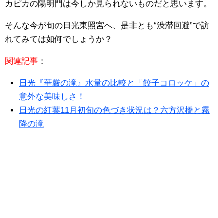
カピカの陽明門は今しか見られないものだと思います。
そんな今が旬の日光東照宮へ、是非とも“渋滞回避”で訪
れてみては如何でしょうか？
関連記事
：
日光『華厳の滝』水量の比較と「餃子コロッケ」の
意外な美味しさ！
日光の紅葉11月初旬の色づき状況は？六方沢橋と霧
降の滝