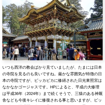
いつも西洋の教会ばかり見ていましたが、たまには日本
の寺院を見るのも良いですね。厳かな雰囲気が特徴の日
本の寺院ですが、ピッカピカに修繕された日光東照宮は
なかなかゴージャスです。HPによると、平成の大修理
は平成36年（2024年）まで続くそうで、三猿のある神厩
舎なども今後キレイに修復される事と思いますが、ピッ