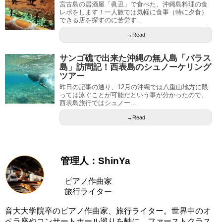
宮古島の居酒屋「眞丑」で食べた、沖縄島料理の食
レポをします！一人旅では気軽に食事（特に夕食）
できる店を探すのに苦労す...
→Read
サンゴ礁で出来た沖縄の無人島「バラス
島」訪問記！西表島のシュノーケリング
ツアー
昨日の記事の通り、12月の沖縄では八重山地方に限
っては泳ぐことが可能だという事が分かったので、
西表島旅行ではシュノー...
→Read
管理人：ShinYa
ピアノ作曲家
旅行ライター
音大大学院卒のピアノ作曲家、旅行ライター。世界中のオ
ペラ座やコンサートホール巡りを軸に、ファーストクラス