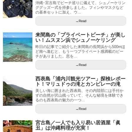
沖縄･宮古島でビーチ巡りに備えて、シュノーケリン
ググッズ一式を持参しました。フィンやマスクなど
の基本セットに加え、ウ...
→Read
来間島の「プライベートビーチ」が美し
い！ムスヌン浜でシュノーケリング
昨日の記事でご紹介した来間島の長間浜から500mほ
ど南へ進むと、もう一つプライベート感満載のビー
チがありました。息を...
→Read
西表島「浦内川観光ツアー」探検レポー
ト！マリュドゥの滝とカンビレーの滝
美しい海に囲まれた西表島、その内陸部には手付か
ずの自然が沢山残っていて、そんな秘境を体験でき
るのも西表島の魅力の一つ...
→Read
宮古島／一人でも入り易い居酒屋「眞
丑」は沖縄料理が充実！