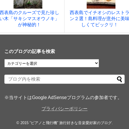
西表島のクルーズで見た珍し
西表島でイチオシのレスト
い木「サキシマスオウノキ」
ン２選！島料理が意外に美
が神秘的！
しくてビックリ！
このブログの記事を検索
※当サイトはGoogle AdSenseプログラムの参加者です。
プライバシーポリシー
© 2015
“ピアノと飛行機” 旅行好きな音楽愛好家のブログ
.