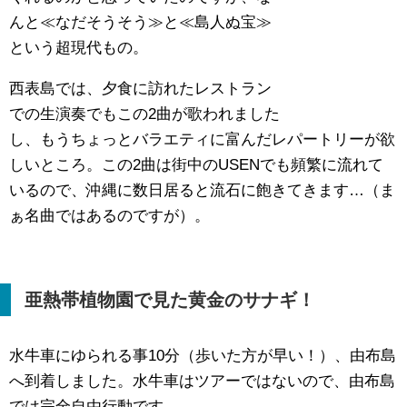
んと≪なだそうそう≫と≪島人ぬ宝≫
という超現代もの。
西表島では、夕食に訪れたレストラン
での生演奏でもこの2曲が歌われました
し、もうちょっとバラエティに富んだレパートリーが欲
しいところ。この2曲は街中のUSENでも頻繁に流れて
いるので、沖縄に数日居ると流石に飽きてきます…（ま
ぁ名曲ではあるのですが）。
亜熱帯植物園で見た黄金のサナギ！
水牛車にゆられる事10分（歩いた方が早い！）、由布島
へ到着しました。水牛車はツアーではないので、由布島
では完全自由行動です。