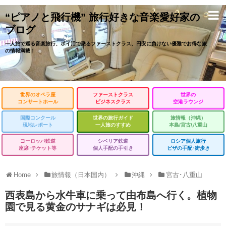
“ピアノと飛行機” 旅行好きな音楽愛好家の
ブログ
一人旅で巡る音楽旅行、ポイ活で乗るファーストクラス、円安に負けない優雅でお得な旅
の情報満載！
世界のオペラ座
ファーストクラス
世界の
コンサートホール
ビジネスクラス
空港ラウンジ
国際コンクール
世界の旅行ガイド
旅情報（沖縄）
現地レポート
一人旅のすすめ
本島/宮古/八重山
ヨーロッパ鉄道
シベリア鉄道
ロシア個人旅行
座席･チケット等
個人手配の手引き
ビザの手配･街歩き
Home
旅情報（日本国内）
沖縄
宮古･八重山
西表島から水牛車に乗って由布島へ行く。植物
園で見る黄金のサナギは必見！