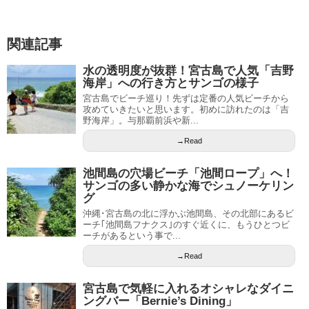
関連記事
水の透明度が抜群！宮古島で人気「吉野
海岸」への行き方とサンゴの様子
宮古島でビーチ巡り！先ずは定番の人気ビーチから
攻めていきたいと思います。初めに訪れたのは「吉
野海岸」。与那覇前浜や新...
→Read
池間島の穴場ビーチ「池間ロープ」へ！
サンゴの多い静かな海でシュノーケリン
グ
沖縄･宮古島の北に浮かぶ池間島、その北部にあるビ
ーチ｢池間島フナクス｣のすぐ近くに、もうひとつビ
ーチがあるという事で...
→Read
宮古島で気軽に入れるオシャレなダイニ
ングバー「Bernie’s Dining」