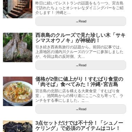
昨日に続いてレストランの話題をもう一つ、宮古島
で訪れたちょっとオシャレなダイニングバーをご紹
介します！ 沖縄と...
→Read
西表島のクルーズで見た珍しい木「サキ
シマスオウノキ」が神秘的！
引き続き西表島旅行の話題から。前回の記事では、
上原地区の浦内川クルーズのツアーに参加しました
が、今回は島の反対側、大...
→Read
価格が2倍に値上がり！すむばり食堂の
「肉そば」食べてみた！沖縄･宮古島
宮古島の北部に店を構える大衆食堂「すむばり食
堂」。池間島からの帰り道にここへ立ち寄って、ラ
ンチをする事にしました。こ...
→Read
3点セットだけでは不十分！「シュノー
ケリング」で必須のアイテムはコレ！