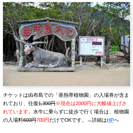
チケットは由布島での「亜熱帯植物園」の入場券が含ま
れており、往復
1,300円
※現在は2000円に大幅値上げさ
れています
。水牛に乗らずに徒歩で行く場合は、植物園
の入場料
600円
700円
だけでOKです。→詳細は
HP
へ