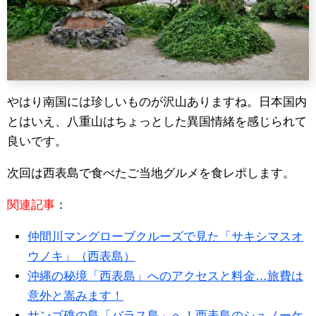
やはり南国には珍しいものが沢山ありますね。日本国内
とはいえ、八重山はちょっとした異国情緒を感じられて
良いです。
次回は西表島で食べたご当地グルメを食レポします。
関連記事
：
仲間川マングローブクルーズで見た「サキシマスオ
ウノキ」（西表島）
沖縄の秘境「西表島」へのアクセスと料金…旅費は
意外と嵩みます！
サンゴ礁の島「バラス島」へ！西表島のシュノーケ