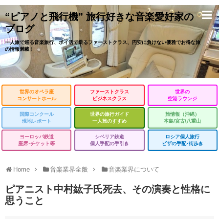
“ピアノと飛行機” 旅行好きな音楽愛好家の
ブログ
一人旅で巡る音楽旅行、ポイ活で乗るファーストクラス、円安に負けない優雅でお得な旅
の情報満載！
世界のオペラ座
ファーストクラス
世界の
コンサートホール
ビジネスクラス
空港ラウンジ
国際コンクール
世界の旅行ガイド
旅情報（沖縄）
現地レポート
一人旅のすすめ
本島/宮古/八重山
ヨーロッパ鉄道
シベリア鉄道
ロシア個人旅行
座席･チケット等
個人手配の手引き
ビザの手配･街歩き
Home
音楽業界全般
音楽業界について
ピアニスト中村紘子氏死去、その演奏と性格に
思うこと