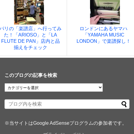
パリの「楽譜店」へ行ってみ
ロンドンにあるヤマハ
た！「ARIOSO」と「LA
「YAMAHA MUSIC
FLUTE DE PAN」店内と品
LONDON」で楽譜探し！
揃えをチェック
このブログの記事を検索
※当サイトはGoogle AdSenseプログラムの参加者です。