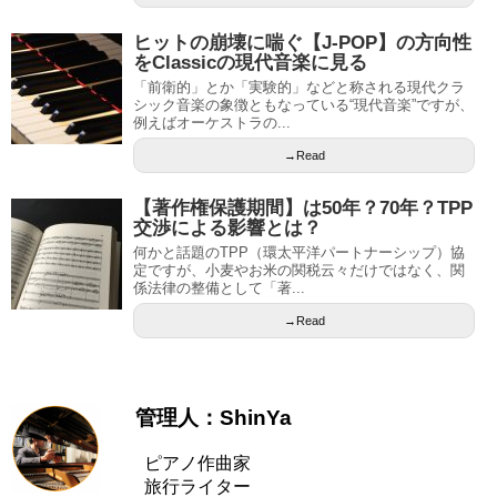
ヒットの崩壊に喘ぐ【J-POP】の方向性
をClassicの現代音楽に見る
「前衛的」とか「実験的」などと称される現代クラ
シック音楽の象徴ともなっている“現代音楽”ですが、
例えばオーケストラの...
→Read
【著作権保護期間】は50年？70年？TPP
交渉による影響とは？
何かと話題のTPP（環太平洋パートナーシップ）協
定ですが、小麦やお米の関税云々だけではなく、関
係法律の整備として「著...
→Read
管理人：ShinYa
ピアノ作曲家
旅行ライター