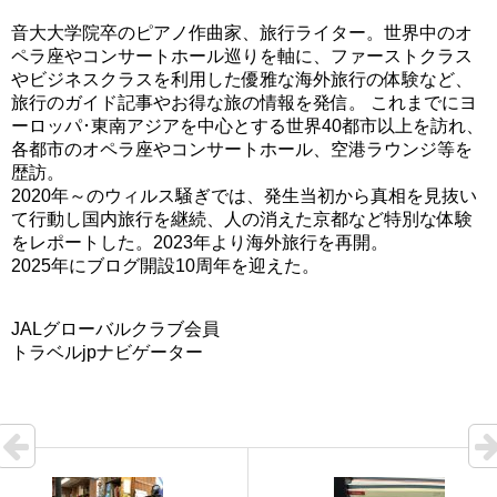
音大大学院卒のピアノ作曲家、旅行ライター。世界中のオ
ペラ座やコンサートホール巡りを軸に、ファーストクラス
やビジネスクラスを利用した優雅な海外旅行の体験など、
旅行のガイド記事やお得な旅の情報を発信。 これまでにヨ
ーロッパ･東南アジアを中心とする世界40都市以上を訪れ、
各都市のオペラ座やコンサートホール、空港ラウンジ等を
歴訪。
2020年～のウィルス騒ぎでは、発生当初から真相を見抜い
て行動し国内旅行を継続、人の消えた京都など特別な体験
をレポートした。2023年より海外旅行を再開。
2025年にブログ開設10周年を迎えた。
JALグローバルクラブ会員
トラベルjpナビゲーター