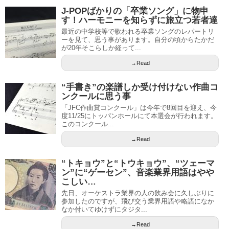
J-POPばかりの「卒業ソング」に物申
す！ハーモニーを知らずに旅立つ若者達
最近の中学校等で歌われる卒業ソングのレパートリ
ーを見て、思う事があります。自分の頃からたかだ
が20年そこらしか経って...
→Read
“手書き”の楽譜しか受け付けない作曲コ
ンクールに思う事
「JFC作曲賞コンクール」は今年で8回目を迎え、今
度11/25にトッパンホールにて本選会が行われます。
このコンクール...
→Read
“トキョウ”と“トウキョウ”、“ツェーマ
ン”に“ゲーセン”、音楽業界用語はやや
こしい…
先日、オーケストラ業界の人の飲み会に久しぶりに
参加したのですが、飛び交う業界用語や略語になか
なか付いてゆけずにタジタ...
→Read