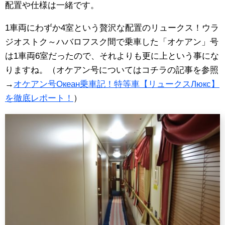
配置や仕様は一緒です。
1車両にわずか4室という贅沢な配置のリュークス！ウラ
ジオストク～ハバロフスク間で乗車した「オケアン」号
は1車両6室だったので、それよりも更に上という事にな
りますね。（オケアン号についてはコチラの記事を参照
→
オケアン号Океан乗車記！特等車【リュークスЛюкс】
を徹底レポート！
）