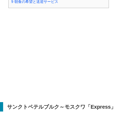
9
朝食の希望と送迎サービス
サンクトペテルブルク～モスクワ「
Express
」