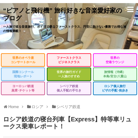
“ピアノと飛行機” 旅行好きな音楽愛好家の
ブログ
一人旅で巡る音楽旅行、ポイ活で乗るファーストクラス、円安に負けない優雅でお得な旅
の情報満載！
世界のオペラ座
ファーストクラス
世界の
コンサートホール
ビジネスクラス
空港ラウンジ
国際コンクール
世界の旅行ガイド
旅情報（沖縄）
現地レポート
一人旅のすすめ
本島/宮古/八重山
ヨーロッパ鉄道
シベリア鉄道
ロシア個人旅行
座席･チケット等
個人手配の手引き
ビザの手配･街歩き
Home
ロシア
シベリア鉄道
ロシア鉄道の寝台列車【Express】特等車リュ
ークス乗車レポート！