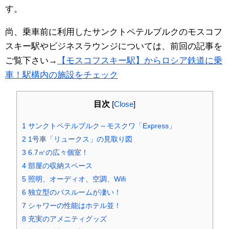
す。
尚、乗車前に利用したサンクトペテルブルクのモスコフ
スキー駅やビジネスラウンジについては、前回の記事を
ご覧下さい→
【モスコフスキー駅】からロシア鉄道に乗
車！駅構内の施設をチェック
目次
[
Close
]
1
サンクトペテルブルク～モスクワ「Express」
2
1号車「リュークス」の見取り図
3
6.7㎡の広々個室！
4
部屋の収納スペース
5
照明、オーディオ、空調、Wifi
6
独立型のバスルームが凄い！
7
シャワーの性能はホテル並！
8
充実のアメニティグッズ