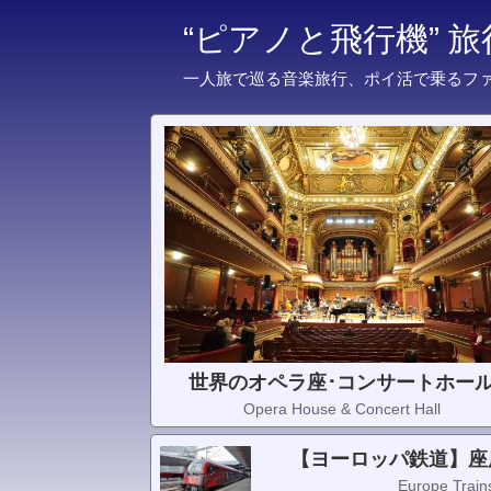
“ピアノと飛行機” 
一人旅で巡る音楽旅行、ポイ活で乗るフ
世界のオペラ座･コンサートホー
Opera House & Concert Hall
【ヨーロッパ鉄道】座
Europe Trains