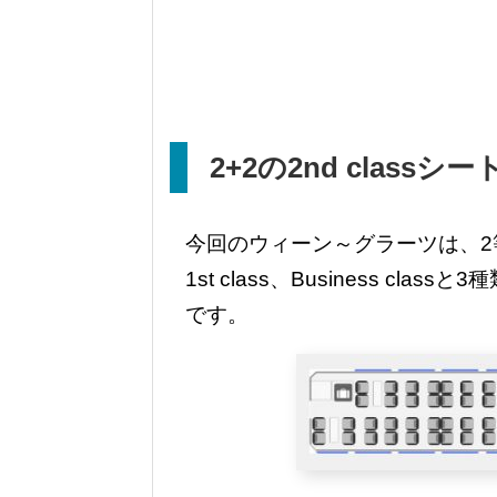
2+2
の
2nd class
シー
今回のウィーン～グラーツは、2等
1st class、Business c
です。