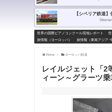
【シベリア鉄道】
Siberia
世界の国際ピアノコンクール現地レポート
世
旅情報（ヨーロッパ）
旅情報（東南アジア･
Home
ヨーロッパ鉄道
レイルジェット「2
ィーン～グラーツ乗