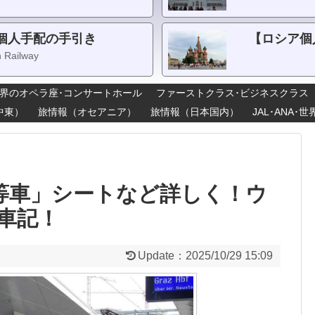
個人手配の手引き
【ロシア個
n Railway
界のオペラ座･コンサートホール
ファーストクラス･ビジネスクラス
中東）
旅情報（オセアニア）
旅情報（日本国内）
JAL･ANA
等車」シートなど詳しく！ウ
車記！
Update：
2025/10/29 15:09