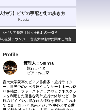
人旅行】ビザの手配と街の歩き方
Russia
シベリア鉄道【個人手配】の手引き
･世界の空港ラウンジ
音楽大学進学に関する助言
Profile
管理人：ShinYa
旅行ライター
ピアノ作曲家
音大大学院卒のピアノ作曲家・旅行ライタ
ー。世界中のオペラ座やコンサートホール巡
りを軸に、ファーストクラスやビジネスクラ
スを利用した優雅な海外旅行の体験など、旅
行のガイドやお得な旅の情報を発信。これま
でにヨーロッパ･東南アジアを中心とする世
界40都市以上を訪れ、入室した空港ラウン