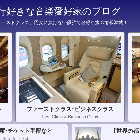
旅行好きな音楽愛好家のブログ
ァーストクラス、円安に負けない優雅でお得な旅の情報満載！
ル
ファーストクラス･ビジネスクラス
First Class & Business Class
席･チケット手配など
【世界の都
 Seat & Ticket