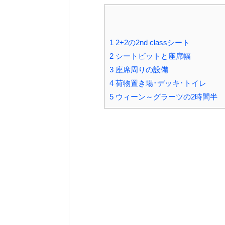
1
2+2の2nd classシート
2
シートピットと座席幅
3
座席周りの設備
4
荷物置き場･デッキ･トイレ
5
ウィーン～グラーツの2時間半