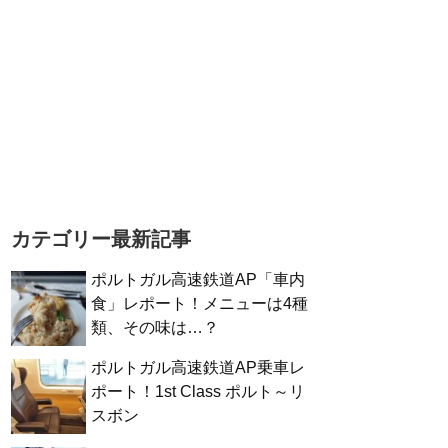
カテゴリー最新記事
ポルトガル高速鉄道AP「車内
食」レポート！メニューは4種
類、その味は…？
ポルトガル高速鉄道AP乗車レ
ポート！1st Class ポルト～リ
スボン