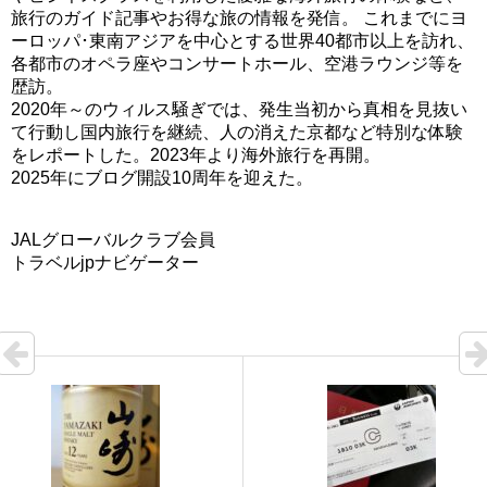
旅行のガイド記事やお得な旅の情報を発信。 これまでにヨ
ーロッパ･東南アジアを中心とする世界40都市以上を訪れ、
各都市のオペラ座やコンサートホール、空港ラウンジ等を
歴訪。
2020年～のウィルス騒ぎでは、発生当初から真相を見抜い
て行動し国内旅行を継続、人の消えた京都など特別な体験
をレポートした。2023年より海外旅行を再開。
2025年にブログ開設10周年を迎えた。
JALグローバルクラブ会員
トラベルjpナビゲーター