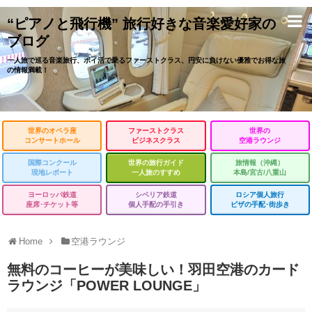
“ピアノと飛行機” 旅行好きな音楽愛好家の
ブログ
一人旅で巡る音楽旅行、ポイ活で乗るファーストクラス、円安に負けない優雅でお得な旅
の情報満載！
世界のオペラ座
ファーストクラス
世界の
コンサートホール
ビジネスクラス
空港ラウンジ
国際コンクール
世界の旅行ガイド
旅情報（沖縄）
現地レポート
一人旅のすすめ
本島/宮古/八重山
ヨーロッパ鉄道
シベリア鉄道
ロシア個人旅行
座席･チケット等
個人手配の手引き
ビザの手配･街歩き
Home
空港ラウンジ
無料のコーヒーが美味しい！羽田空港のカード
ラウンジ「POWER LOUNGE」