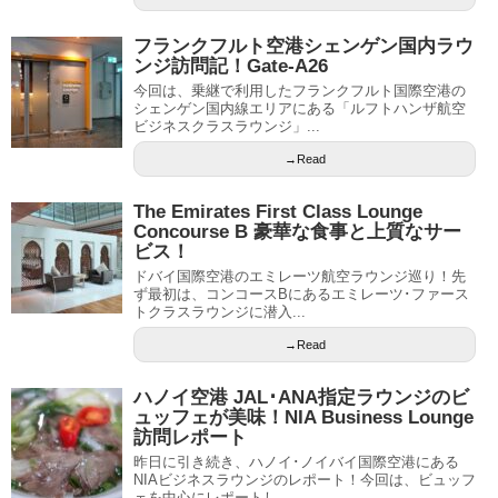
フランクフルト空港シェンゲン国内ラウ
ンジ訪問記！Gate-A26
今回は、乗継で利用したフランクフルト国際空港の
シェンゲン国内線エリアにある「ルフトハンザ航空
ビジネスクラスラウンジ」...
→Read
The Emirates First Class Lounge
Concourse B 豪華な食事と上質なサー
ビス！
ドバイ国際空港のエミレーツ航空ラウンジ巡り！先
ず最初は、コンコースBにあるエミレーツ･ファース
トクラスラウンジに潜入...
→Read
ハノイ空港 JAL･ANA指定ラウンジのビ
ュッフェが美味！NIA Business Lounge
訪問レポート
昨日に引き続き、ハノイ･ノイバイ国際空港にある
NIAビジネスラウンジのレポート！今回は、ビュッフ
ェを中心にレポートし...