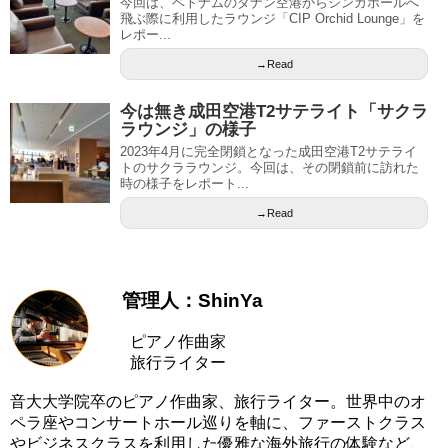
今回は、ベトナムのダナン空港からシンガポールへ
飛ぶ際に利用したラウンジ「CIP Orchid Lounge」を
レポー...
→Read
今は無き成田空港T2サテライト「サクラ
ラウンジ」の様子
2023年4月に完全閉鎖となった成田空港T2サテライ
トのサクララウンジ。今回は、その閉鎖前に訪れた
時の様子をレポート...
→Read
管理人：ShinYa
ピアノ作曲家
旅行ライター
音大大学院卒のピアノ作曲家、旅行ライター。世界中のオ
ペラ座やコンサートホール巡りを軸に、ファーストクラス
やビジネスクラスを利用した優雅な海外旅行の体験など、