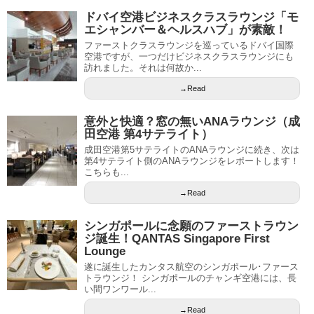
ドバイ空港ビジネスクラスラウンジ「モ
エシャンバー＆ヘルスハブ」が素敵！
ファーストクラスラウンジを巡っているドバイ国際
空港ですが、一つだけビジネスクラスラウンジにも
訪れました。それは何故か...
→Read
意外と快適？窓の無いANAラウンジ（成
田空港 第4サテライト）
成田空港第5サテライトのANAラウンジに続き、次は
第4サテライト側のANAラウンジをレポートします！
こちらも...
→Read
シンガポールに念願のファーストラウン
ジ誕生！QANTAS Singapore First
Lounge
遂に誕生したカンタス航空のシンガポール･ファース
トラウンジ！ シンガポールのチャンギ空港には、長
い間ワンワール...
→Read