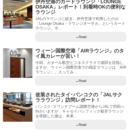
伊丹空港のカードラウンジ「LOUNGE
OSAKA」レポート！到着時OKの便利な
ラウンジ
JALのラウンジに続き、伊丹空港で利用したのが
「Lounge Osaka－ラウンジオーサカ」というカード
ラウンジ。今...
→Read
ウィーン国際空港「AIRラウンジ」のタ
イ風カレーが旨い！
今回、カタール航空ビジネスクラスで成田を目指し
ますが、ウィーン国際空港での指定ラウンジは「AIR
ラウンジ」。入ってみ...
→Read
改装されたタイ･バンコクの「JALサク
ララウンジ」訪問レポート！
バンコク･スワンナプーム国際空港からJALで羽田へ
向かいますが、キャセイパシフィック航空ラウンジ
を堪能した後は、本来...
→Read