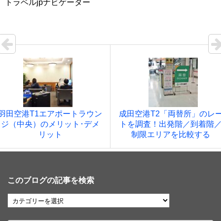
トラベルjpナビゲーター
羽田空港T1エアポートラウン
成田空港T2「両替所」のレ
ジ（中央）のメリット･デメ
トを調査！出発階／到着階
リット
制限エリアを比較する
このブログの記事を検索