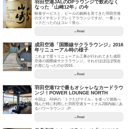
羽田空港JALのDPラウンジで飲めなく
なった「山崎12年」の今
軽食サービスと、ビールの銘柄を見てきた羽田空港
のダイヤモンドプレミアラウンジですが、一番ショ
ックだったのはコレ！長ら...
→Read
成田空港「国際線サクララウンジ」2016
年リニューアル時の様子
これまで度々リニューアル工事が行われてきた成田
空港の国際線サクララウンジ。それがほぼほぼ現在
の形になったのが2016...
→Read
羽田空港T2で最もオシャレなカードラウ
ンジ！POWER LOUNGE NORTH
今回は、ANAの「トクたびマイル」を使って徳島へ
飛んだ時に利用した羽田空港ターミナル2国内線にあ
るパワーラウンジ（P...
→Read