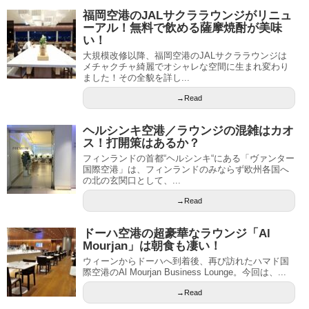
福岡空港のJALサクララウンジがリニュ
ーアル！無料で飲める薩摩焼酎が美味
い！
大規模改修以降、福岡空港のJALサクララウンジは
メチャクチャ綺麗でオシャレな空間に生まれ変わり
ました！その全貌を詳し...
→Read
ヘルシンキ空港／ラウンジの混雑はカオ
ス！打開策はあるか？
フィンランドの首都“ヘルシンキ“にある「ヴァンター
国際空港」は、フィンランドのみならず欧州各国へ
の北の玄関口として、...
→Read
ドーハ空港の超豪華なラウンジ「Al
Mourjan」は朝食も凄い！
ウィーンからドーハへ到着後、再び訪れたハマド国
際空港のAl Mourjan Business Lounge。今回は、...
→Read