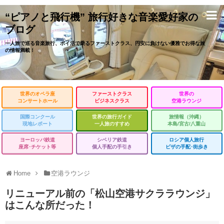
“ピアノと飛行機” 旅行好きな音楽愛好家の
ブログ
一人旅で巡る音楽旅行、ポイ活で乗るファーストクラス、円安に負けない優雅でお得な旅
の情報満載！
世界のオペラ座
ファーストクラス
世界の
コンサートホール
ビジネスクラス
空港ラウンジ
国際コンクール
世界の旅行ガイド
旅情報（沖縄）
現地レポート
一人旅のすすめ
本島/宮古/八重山
ヨーロッパ鉄道
シベリア鉄道
ロシア個人旅行
座席･チケット等
個人手配の手引き
ビザの手配･街歩き
Home
空港ラウンジ
リニューアル前の「松山空港サクララウンジ」
はこんな所だった！