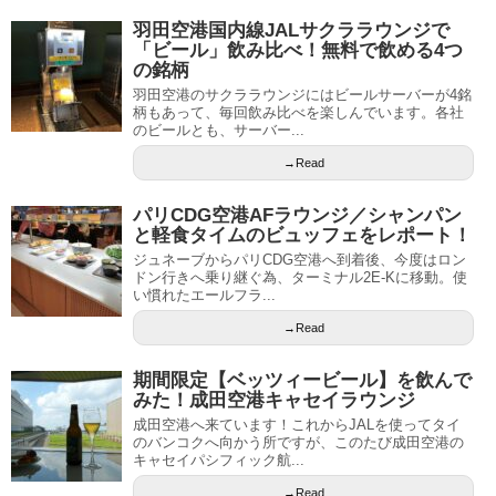
羽田空港国内線JALサクララウンジで
「ビール」飲み比べ！無料で飲める4つ
の銘柄
羽田空港のサクララウンジにはビールサーバーが4銘
柄もあって、毎回飲み比べを楽しんでいます。各社
のビールとも、サーバー...
→Read
パリCDG空港AFラウンジ／シャンパン
と軽食タイムのビュッフェをレポート！
ジュネーブからパリCDG空港へ到着後、今度はロン
ドン行きへ乗り継ぐ為、ターミナル2E-Kに移動。使
い慣れたエールフラ...
→Read
期間限定【ベッツィービール】を飲んで
みた！成田空港キャセイラウンジ
成田空港へ来ています！これからJALを使ってタイ
のバンコクへ向かう所ですが、このたび成田空港の
キャセイパシフィック航...
→Read