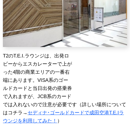
T2のT.E.I.ラウンジは、出発ロ
ビーからエスカレーターで上が
った4階の商業エリアの一番右
端にあります。VISA系のゴー
ルドカードと当日出発の搭乗券
で入れますが、JCB系のカード
では入れないので注意が必要です（詳しい場所について
はコチラ→
セディナ･ゴールドカードで成田空港T.E.Iラ
ウンジを利用してみた！
）