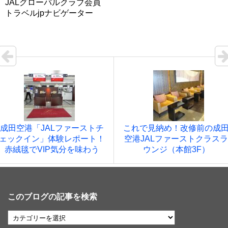
JALグローバルクラブ会員
トラベルjpナビゲーター
成田空港「JALファーストチ
これで見納め！改修前の成
ェックイン」体験レポート！
空港JALファーストクラスラ
赤絨毯でVIP気分を味わう
ウンジ（本館3F）
このブログの記事を検索