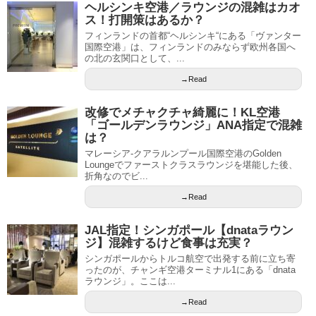
ヘルシンキ空港／ラウンジの混雑はカオ
ス！打開策はあるか？
フィンランドの首都“ヘルシンキ“にある「ヴァンター
国際空港」は、フィンランドのみならず欧州各国へ
の北の玄関口として、...
→Read
改修でメチャクチャ綺麗に！KL空港
「ゴールデンラウンジ」ANA指定で混雑
は？
マレーシア-クアラルンプール国際空港のGolden
Loungeでファーストクラスラウンジを堪能した後、
折角なのでビ...
→Read
JAL指定！シンガポール【dnataラウン
ジ】混雑するけど食事は充実？
シンガポールからトルコ航空で出発する前に立ち寄
ったのが、チャンギ空港ターミナル1にある「dnata
ラウンジ」。ここは...
→Read