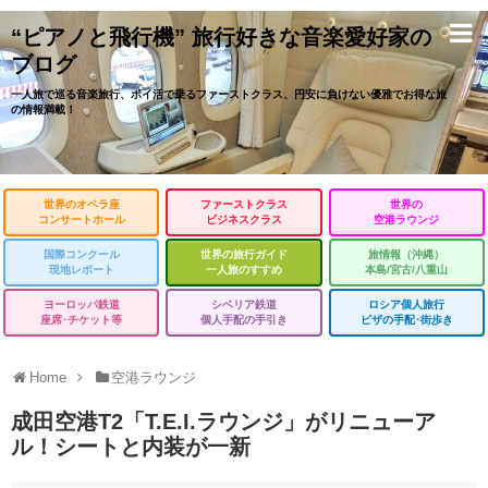
“ピアノと飛行機” 旅行好きな音楽愛好家の
ブログ
一人旅で巡る音楽旅行、ポイ活で乗るファーストクラス、円安に負けない優雅でお得な旅
の情報満載！
世界のオペラ座
ファーストクラス
世界の
コンサートホール
ビジネスクラス
空港ラウンジ
国際コンクール
世界の旅行ガイド
旅情報（沖縄）
現地レポート
一人旅のすすめ
本島/宮古/八重山
ヨーロッパ鉄道
シベリア鉄道
ロシア個人旅行
座席･チケット等
個人手配の手引き
ビザの手配･街歩き
Home
空港ラウンジ
成田空港T2「T.E.I.ラウンジ」がリニューア
ル！シートと内装が一新