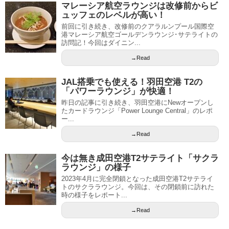
マレーシア航空ラウンジは改修前からビ
ュッフェのレベルが高い！
前回に引き続き、改修前のクアラルンプール国際空
港マレーシア航空ゴールデンラウンジ･サテライトの
訪問記！今回はダイニン...
→Read
JAL搭乗でも使える！羽田空港 T2の
「パワーラウンジ」が快適！
昨日の記事に引き続き、羽田空港にNewオープンし
たカードラウンジ「Power Lounge Central」のレポ
ー...
→Read
今は無き成田空港T2サテライト「サクラ
ラウンジ」の様子
2023年4月に完全閉鎖となった成田空港T2サテライ
トのサクララウンジ。今回は、その閉鎖前に訪れた
時の様子をレポート...
→Read