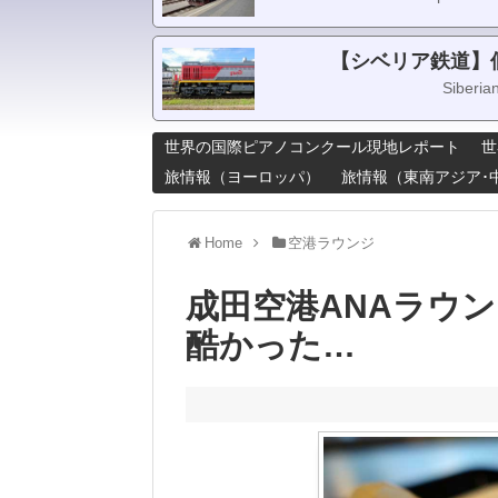
【シベリア鉄道】
Siberia
世界の国際ピアノコンクール現地レポート
世
旅情報（ヨーロッパ）
旅情報（東南アジア･
Home
空港ラウンジ
成田空港ANAラウ
酷かった…