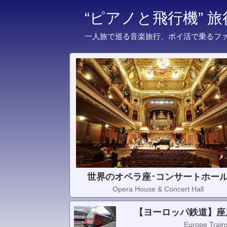
“ピアノと飛行機” 
一人旅で巡る音楽旅行、ポイ活で乗るフ
世界のオペラ座･コンサートホー
Opera House & Concert Hall
【ヨーロッパ鉄道】座
Europe Trains