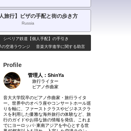
人旅行】ビザの手配と街の歩き方
Russia
シベリア鉄道【個人手配】の手引き
･世界の空港ラウンジ
音楽大学進学に関する助言
Profile
管理人：ShinYa
旅行ライター
ピアノ作曲家
音大大学院卒のピアノ作曲家・旅行ライタ
ー。世界中のオペラ座やコンサートホール巡
りを軸に、ファーストクラスやビジネスクラ
スを利用した優雅な海外旅行の体験など、旅
行のガイドやお得な旅の情報を発信。これま
でにヨーロッパ･東南アジアを中心とする世
界40都市以上を訪れ、入室した空港ラウン