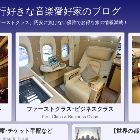
旅行好きな音楽愛好家のブログ
ァーストクラス、円安に負けない優雅でお得な旅の情報満載！
ル
ファーストクラス･ビジネスクラス
First Class & Business Class
席･チケット手配など
【世界の都
 Seat & Ticket