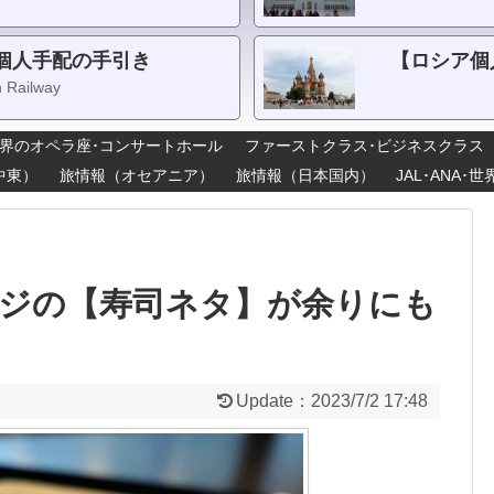
個人手配の手引き
【ロシア個
n Railway
界のオペラ座･コンサートホール
ファーストクラス･ビジネスクラス
中東）
旅情報（オセアニア）
旅情報（日本国内）
JAL･ANA
ンジの【寿司ネタ】が余りにも
Update：
2023/7/2 17:48