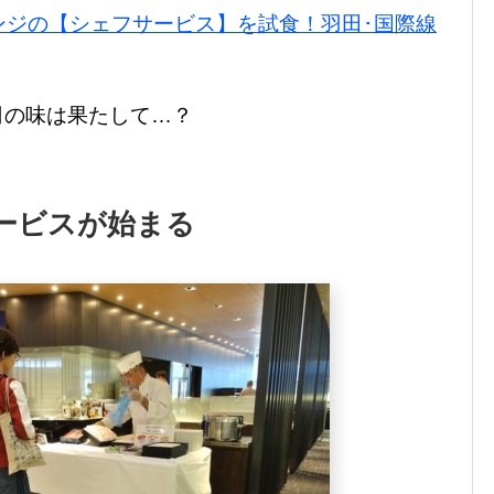
ンジの【シェフサービス】を試食！羽田･国際線
司の味は果たして…？
ービスが始まる