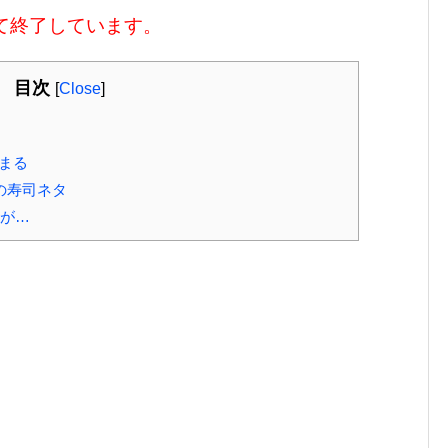
って終了しています。
目次
[
Close
]
始まる
の寿司ネタ
列が…