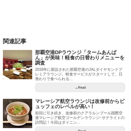
関連記事
那覇空港DPラウンジ「タームあんぱ
ん」が美味！軽食の日替わりメニューを
調査
2018年に新設された那覇空港のJALダイヤモンドプ
レミアラウンジ。軽食サービスがスタートして、日
替わりで食べられる...
→Read
マレーシア航空ラウンジは改修前からビ
ュッフェのレベルが高い！
前回に引き続き、改修前のクアラルンプール国際空
港マレーシア航空ゴールデンラウンジ･サテライトの
訪問記！今回はダイニン...