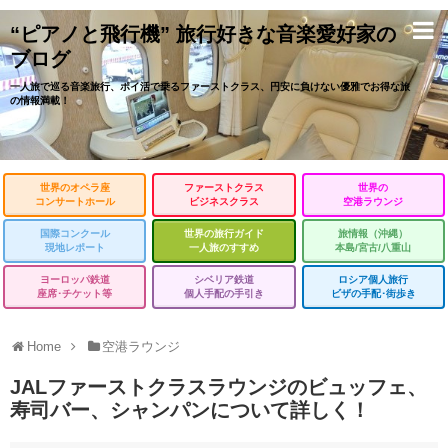
“ピアノと飛行機” 旅行好きな音楽愛好家の
ブログ
一人旅で巡る音楽旅行、ポイ活で乗るファーストクラス、円安に負けない優雅でお得な旅
の情報満載！
世界のオペラ座
ファーストクラス
世界の
コンサートホール
ビジネスクラス
空港ラウンジ
国際コンクール
世界の旅行ガイド
旅情報（沖縄）
現地レポート
一人旅のすすめ
本島/宮古/八重山
ヨーロッパ鉄道
シベリア鉄道
ロシア個人旅行
座席･チケット等
個人手配の手引き
ビザの手配･街歩き
Home
空港ラウンジ
JALファーストクラスラウンジのビュッフェ、
寿司バー、シャンパンについて詳しく！