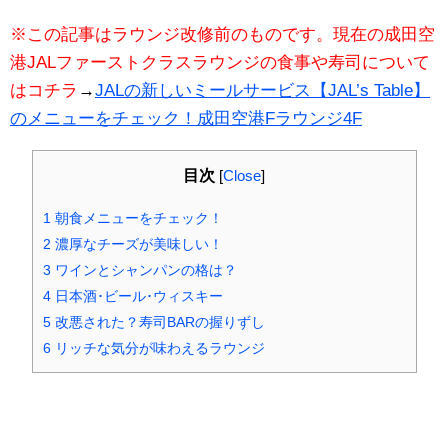
※この記事はラウンジ改修前のものです。現在の成田空
港JALファーストクラスラウンジの食事や寿司について
はコチラ
→
JALの新しいミールサービス【JAL’s Table】
のメニューをチェック！成田空港Fラウンジ4F
目次
[
Close
]
1
朝食メニューをチェック！
2
濃厚なチーズが美味しい！
3
ワインとシャンパンの格は？
4
日本酒･ビール･ウィスキー
5
改悪された？寿司BARの握りずし
6
リッチな気分が味わえるラウンジ