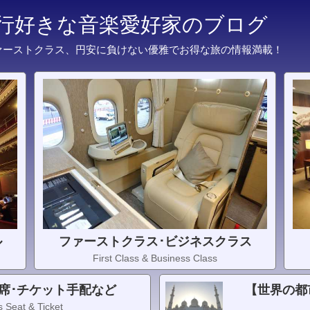
旅行好きな音楽愛好家のブログ
ァーストクラス、円安に負けない優雅でお得な旅の情報満載！
ル
ファーストクラス･ビジネスクラス
First Class & Business Class
席･チケット手配など
【世界の都
 Seat & Ticket