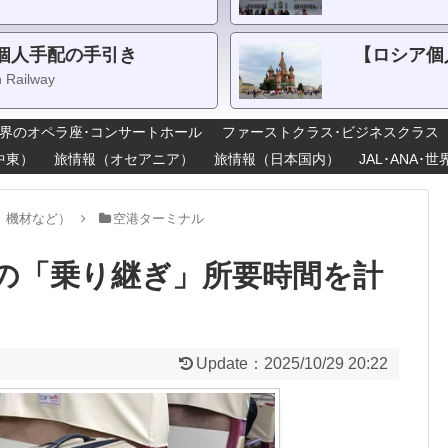
個人手配の手引き
【ロシア個
n Railway
界のオペラ座･コンサートホール
ファーストクラス･ビジネスクラス
中東）
旅情報（オセアニア）
旅情報（日本国内）
JAL･ANA
、機材など）
空港ターミナル
の「乗り継ぎ」所要時間を計
Update：
2025/10/29 20:22