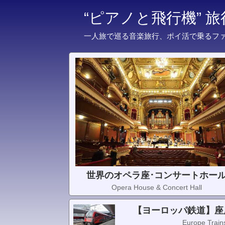
“ピアノと飛行機” 
一人旅で巡る音楽旅行、ポイ活で乗るフ
世界のオペラ座･コンサートホー
Opera House & Concert Hall
【ヨーロッパ鉄道】座
Europe Trains