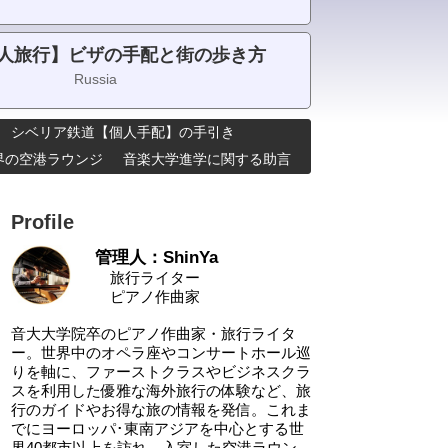
人旅行】ビザの手配と街の歩き方
Russia
シベリア鉄道【個人手配】の手引き
･世界の空港ラウンジ
音楽大学進学に関する助言
Profile
管理人：ShinYa
旅行ライター
ピアノ作曲家
音大大学院卒のピアノ作曲家・旅行ライタ
ー。世界中のオペラ座やコンサートホール巡
りを軸に、ファーストクラスやビジネスクラ
スを利用した優雅な海外旅行の体験など、旅
行のガイドやお得な旅の情報を発信。これま
でにヨーロッパ･東南アジアを中心とする世
界40都市以上を訪れ、入室した空港ラウン