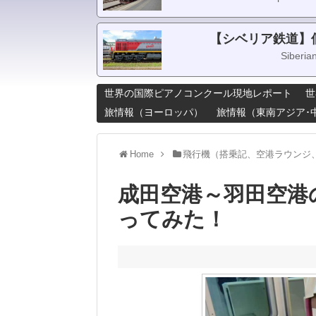
【シベリア鉄道】
Siberia
世界の国際ピアノコンクール現地レポート
世
旅情報（ヨーロッパ）
旅情報（東南アジア･
Home
飛行機（搭乗記、空港ラウンジ
成田空港～羽田空港
ってみた！