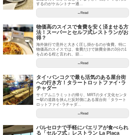
するのがケルントナー通...
→Read
物価高のスイスで食費を安く済ませる方
法！スーパーとセルフ式レストランがお
得？
海外旅行で意外と大きく圧し掛かるのが食費。特に
物価高のスイスでは、食費だけで旅費全体の3分の1
を占める程と言われ、節...
→Read
タイ･バンコクで最も活気のある屋台街
への行き方！タラートロットファイ･ラ
チャダー
サイアムニラミットの帰り、MRTのタイ文化センタ
ー駅の道路を挟んだ反対側にある屋台街「タラート
ロットファイ･ラチャダ...
→Read
バルセロナで手軽にパエリアが食べられ
る「セルフ式」レストラン La Placa