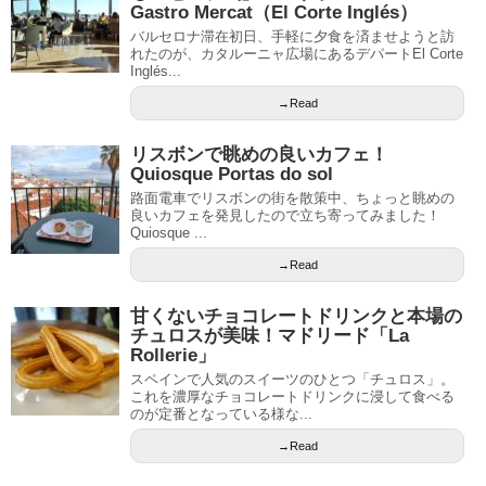
Gastro Mercat（El Corte Inglés）
バルセロナ滞在初日、手軽に夕食を済ませようと訪
れたのが、カタルーニャ広場にあるデパートEl Corte
Inglés...
→Read
リスボンで眺めの良いカフェ！
Quiosque Portas do sol
路面電車でリスボンの街を散策中、ちょっと眺めの
良いカフェを発見したので立ち寄ってみました！
Quiosque ...
→Read
甘くないチョコレートドリンクと本場の
チュロスが美味！マドリード「La
Rollerie」
スペインで人気のスイーツのひとつ「チュロス」。
これを濃厚なチョコレートドリンクに浸して食べる
のが定番となっている様な...
→Read