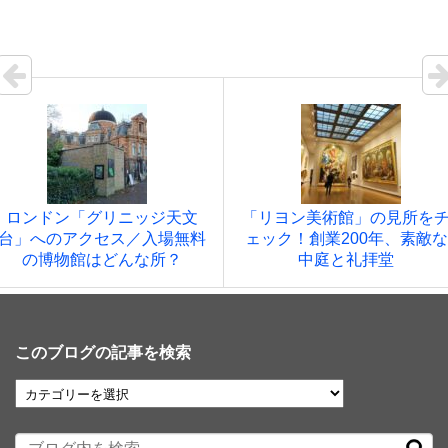
ロンドン「グリニッジ天文
「リヨン美術館」の見所を
台」へのアクセス／入場無料
ェック！創業200年、素敵な
の博物館はどんな所？
中庭と礼拝堂
このブログの記事を検索