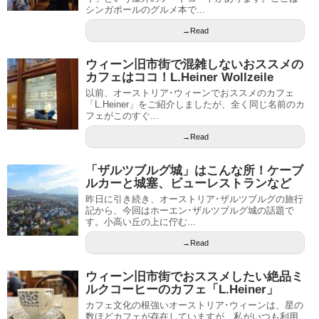
シンガポールのグルメ本で...
→Read
ウィーン旧市街で混雑しないおススメの
カフェはココ！L.Heiner Wollzeile
以前、オーストリア･ウィーンでおススメのカフェ
「L.Heiner」をご紹介しましたが、全く同じ名前のカ
フェがこのすぐ...
→Read
「ザルツブルグ城」はこんな所！ケーブ
ルカーと城塞、ビューレストランなど
昨日に引き続き、オーストリア･ザルツブルグの旅行
記から、今回はホーエン･ザルツブルグ城の話題で
す。小高い丘の上に佇む...
→Read
ウィーン旧市街でおススメしたい絶品ミ
ルクコーヒーのカフェ「L.Heiner」
カフェ文化の根強いオーストリア･ウィーンは、星の
数ほどカフェが存在していますが、私がいつも利用