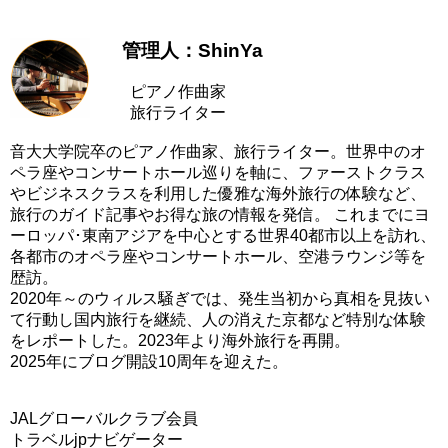
管理人：ShinYa
ピアノ作曲家
旅行ライター
音大大学院卒のピアノ作曲家、旅行ライター。世界中のオ
ペラ座やコンサートホール巡りを軸に、ファーストクラス
やビジネスクラスを利用した優雅な海外旅行の体験など、
旅行のガイド記事やお得な旅の情報を発信。 これまでにヨ
ーロッパ･東南アジアを中心とする世界40都市以上を訪れ、
各都市のオペラ座やコンサートホール、空港ラウンジ等を
歴訪。
2020年～のウィルス騒ぎでは、発生当初から真相を見抜い
て行動し国内旅行を継続、人の消えた京都など特別な体験
をレポートした。2023年より海外旅行を再開。
2025年にブログ開設10周年を迎えた。
JALグローバルクラブ会員
トラベルjpナビゲーター