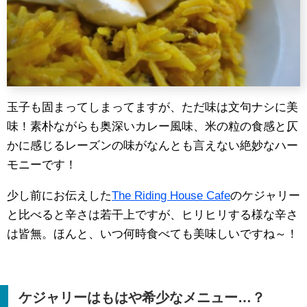
玉子も固まってしまってますが、ただ味は文句ナシに美
味！素朴ながらも奥深いカレー風味、米の粒の食感と仄
かに感じるレーズンの味がなんとも言えない絶妙なハー
モニーです！
少し前にお伝えした
The Riding House Cafe
のケジャリー
と比べると辛さは若干上ですが、ヒリヒリする様な辛さ
は皆無。ほんと、いつ何時食べても美味しいですね～！
ケジャリーはもはや希少なメニュー…？