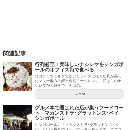
関連記事
行列必至！美味しいナシレマをシンガポ
ールのオフィス街で食べる
ココナッツミルクで炊いたライスに様々な具が乗っ
たマレー地方の郷土料理「ナシレマ」。私はこのナ
シレマが大好きで、今回の...
→Read
グルメ本で選ばれた店が集うフードコー
ト「マカンストラ･グラットンズ･ベイ」
シンガポール
シンガポールに「マカンストラ･グラットンズ･ベ
イ」という屋外のフードコートがあります。ここは