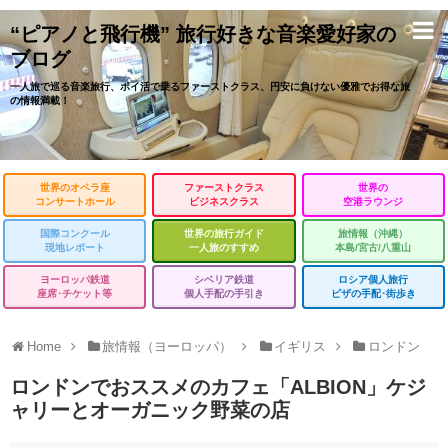
“ピアノと飛行機” 旅行好きな音楽愛好家の
ブログ
一人旅で巡る音楽旅行、ポイ活で乗るファーストクラス、円安に負けない優雅でお得な旅
の情報満載！
世界のオペラ座
ファーストクラス
世界の
コンサートホール
ビジネスクラス
空港ラウンジ
国際コンクール
世界の旅行ガイド
旅情報（沖縄）
現地レポート
一人旅のすすめ
本島/宮古/八重山
ヨーロッパ鉄道
シベリア鉄道
ロシア個人旅行
座席･チケット等
個人手配の手引き
ビザの手配･街歩き
Home
旅情報（ヨーロッパ）
イギリス
ロンドン
ロンドンでおススメのカフェ「ALBION」ケジ
ャリーとオーガニック野菜の店