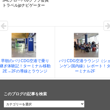
JALグローバルクラブ会員
トラベルjpナビゲーター
早朝のパリCDG空港で乗り
パリCDG空港ラウンジ（シ
継ぎ体験記！ターミナル移動
ンゲン国内線）レポート！
2E→2Fの導線とラウンジ
ーミナル2F
このブログの記事を検索