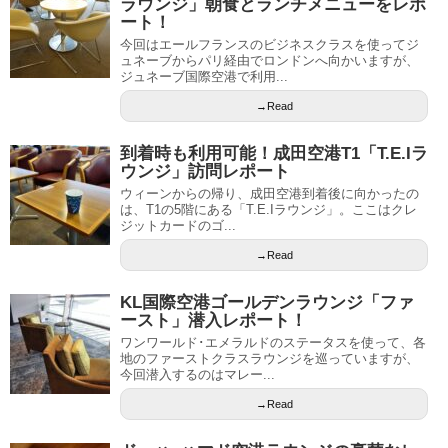
ラウンジ」朝食とランチメニューをレポ
ート！
今回はエールフランスのビジネスクラスを使ってジ
ュネーブからパリ経由でロンドンへ向かいますが、
ジュネーブ国際空港で利用...
→Read
到着時も利用可能！成田空港T1「T.E.Iラ
ウンジ」訪問レポート
ウィーンからの帰り、成田空港到着後に向かったの
は、T1の5階にある「T.E.Iラウンジ」。ここはクレ
ジットカードのゴ...
→Read
KL国際空港ゴールデンラウンジ「ファ
ースト」潜入レポート！
ワンワールド･エメラルドのステータスを使って、各
地のファーストクラスラウンジを巡っていますが、
今回潜入するのはマレー...
→Read