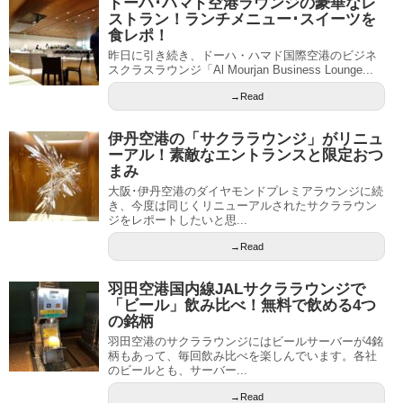
ドーハ･ハマド空港ラウンジの豪華なレ
ストラン！ランチメニュー･スイーツを
食レポ！
昨日に引き続き、ドーハ・ハマド国際空港のビジネ
スクラスラウンジ「Al Mourjan Business Lounge...
→Read
伊丹空港の「サクララウンジ」がリニュ
ーアル！素敵なエントランスと限定おつ
まみ
大阪･伊丹空港のダイヤモンドプレミアラウンジに続
き、今度は同じくリニューアルされたサクララウン
ジをレポートしたいと思...
→Read
羽田空港国内線JALサクララウンジで
「ビール」飲み比べ！無料で飲める4つ
の銘柄
羽田空港のサクララウンジにはビールサーバーが4銘
柄もあって、毎回飲み比べを楽しんでいます。各社
のビールとも、サーバー...
→Read