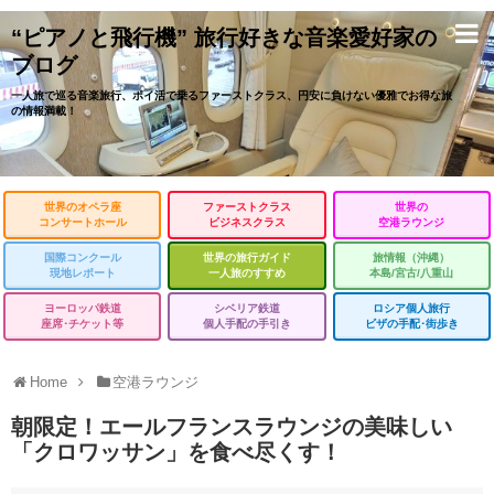
“ピアノと飛行機” 旅行好きな音楽愛好家の
ブログ
一人旅で巡る音楽旅行、ポイ活で乗るファーストクラス、円安に負けない優雅でお得な旅
の情報満載！
世界のオペラ座
ファーストクラス
世界の
コンサートホール
ビジネスクラス
空港ラウンジ
国際コンクール
世界の旅行ガイド
旅情報（沖縄）
現地レポート
一人旅のすすめ
本島/宮古/八重山
ヨーロッパ鉄道
シベリア鉄道
ロシア個人旅行
座席･チケット等
個人手配の手引き
ビザの手配･街歩き
Home
空港ラウンジ
朝限定！エールフランスラウンジの美味しい
「クロワッサン」を食べ尽くす！