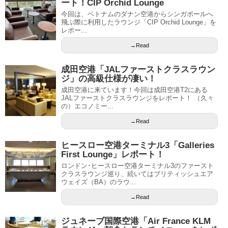
ート！CIP Orchid Lounge
今回は、ベトナムのダナン空港からシンガポールへ
飛ぶ際に利用したラウンジ「CIP Orchid Lounge」を
レポー...
→Read
成田空港「JALファーストクラスラウン
ジ」の高級仕様が凄い！
成田空港に来ています！今回は成田空港T2にある
JALファーストクラスラウンジをレポート！ （久々
の）エコノミー...
→Read
ヒースロー空港ターミナル3「Galleries
First Lounge」レポート！
ロンドン･ヒースロー空港ターミナル3のファースト
クラスラウンジ巡り、続いてはブリティッシュエア
ウェイズ（BA）のラウ...
→Read
ジュネーブ国際空港「Air France KLM