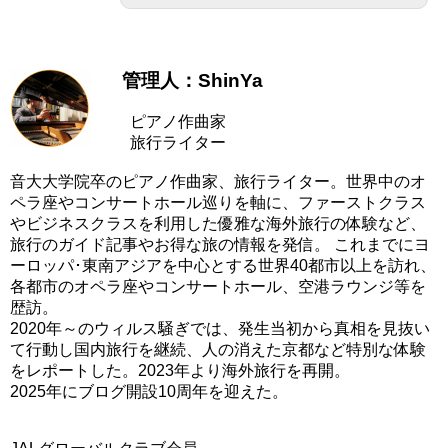
管理人：ShinYa
ピアノ作曲家
旅行ライター
音大大学院卒のピアノ作曲家、旅行ライター。世界中のオ
ペラ座やコンサートホール巡りを軸に、ファーストクラス
やビジネスクラスを利用した優雅な海外旅行の体験など、
旅行のガイド記事やお得な旅の情報を発信。 これまでにヨ
ーロッパ･東南アジアを中心とする世界40都市以上を訪れ、
各都市のオペラ座やコンサートホール、空港ラウンジ等を
歴訪。
2020年～のウィルス騒ぎでは、発生当初から真相を見抜い
て行動し国内旅行を継続、人の消えた京都など特別な体験
をレポートした。2023年より海外旅行を再開。
2025年にブログ開設10周年を迎えた。