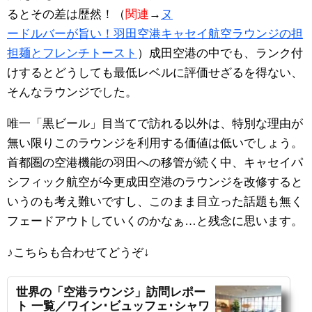
るとその差は歴然！（
関連
→
ヌ
ードルバーが旨い！羽田空港キャセイ航空ラウンジの担
担麺とフレンチトースト
）成田空港の中でも、ランク付
けするとどうしても最低レベルに評価せざるを得ない、
そんなラウンジでした。
唯一「黒ビール」目当てで訪れる以外は、特別な理由が
無い限りこのラウンジを利用する価値は低いでしょう。
首都圏の空港機能の羽田への移管が続く中、キャセイパ
シフィック航空が今更成田空港のラウンジを改修すると
いうのも考え難いですし、このまま目立った話題も無く
フェードアウトしていくのかなぁ…と残念に思います。
♪こちらも合わせてどうぞ
↓
世界の「空港ラウンジ」訪問レポー
ト 一覧／ワイン･ビュッフェ･シャワ