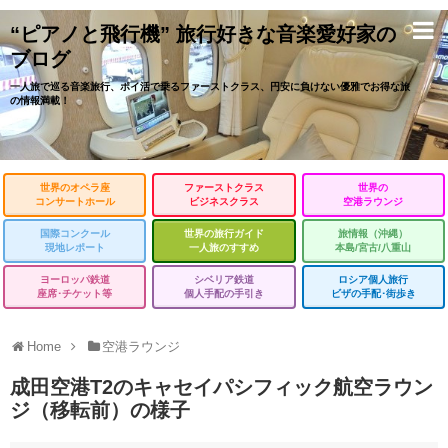
“ピアノと飛行機” 旅行好きな音楽愛好家の
ブログ
一人旅で巡る音楽旅行、ポイ活で乗るファーストクラス、円安に負けない優雅でお得な旅
の情報満載！
世界のオペラ座
ファーストクラス
世界の
コンサートホール
ビジネスクラス
空港ラウンジ
国際コンクール
世界の旅行ガイド
旅情報（沖縄）
現地レポート
一人旅のすすめ
本島/宮古/八重山
ヨーロッパ鉄道
シベリア鉄道
ロシア個人旅行
座席･チケット等
個人手配の手引き
ビザの手配･街歩き
Home
空港ラウンジ
成田空港T2のキャセイパシフィック航空ラウン
ジ（移転前）の様子