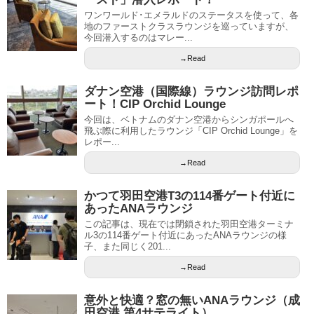
ワンワールド･エメラルドのステータスを使って、各
地のファーストクラスラウンジを巡っていますが、
今回潜入するのはマレー...
→Read
ダナン空港（国際線）ラウンジ訪問レポ
ート！CIP Orchid Lounge
今回は、ベトナムのダナン空港からシンガポールへ
飛ぶ際に利用したラウンジ「CIP Orchid Lounge」を
レポー...
→Read
かつて羽田空港T3の114番ゲート付近に
あったANAラウンジ
この記事は、現在では閉鎖された羽田空港ターミナ
ル3の114番ゲート付近にあったANAラウンジの様
子、また同じく201...
→Read
意外と快適？窓の無いANAラウンジ（成
田空港 第4サテライト）