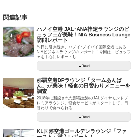
関連記事
ハノイ空港 JAL･ANA指定ラウンジのビ
ュッフェが美味！NIA Business Lounge
訪問レポート
昨日に引き続き、ハノイ･ノイバイ国際空港にある
NIAビジネスラウンジのレポート！今回は、ビュッフ
ェを中心にレポートし...
→Read
那覇空港DPラウンジ「タームあんぱ
ん」が美味！軽食の日替わりメニューを
調査
2018年に新設された那覇空港のJALダイヤモンドプ
レミアラウンジ。軽食サービスがスタートして、日
替わりで食べられる...
→Read
KL国際空港ゴールデンラウンジ「ファ
ースト」潜入レポート！