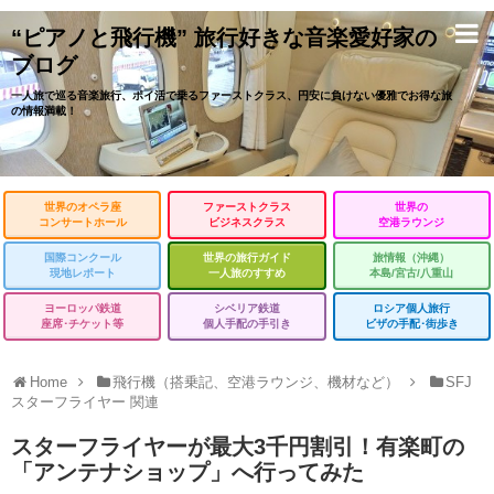
“ピアノと飛行機” 旅行好きな音楽愛好家の
ブログ
一人旅で巡る音楽旅行、ポイ活で乗るファーストクラス、円安に負けない優雅でお得な旅
の情報満載！
世界のオペラ座
ファーストクラス
世界の
コンサートホール
ビジネスクラス
空港ラウンジ
国際コンクール
世界の旅行ガイド
旅情報（沖縄）
現地レポート
一人旅のすすめ
本島/宮古/八重山
ヨーロッパ鉄道
シベリア鉄道
ロシア個人旅行
座席･チケット等
個人手配の手引き
ビザの手配･街歩き
Home
飛行機（搭乗記、空港ラウンジ、機材など）
SFJ
スターフライヤー 関連
スターフライヤーが最大3千円割引！有楽町の
「アンテナショップ」へ行ってみた