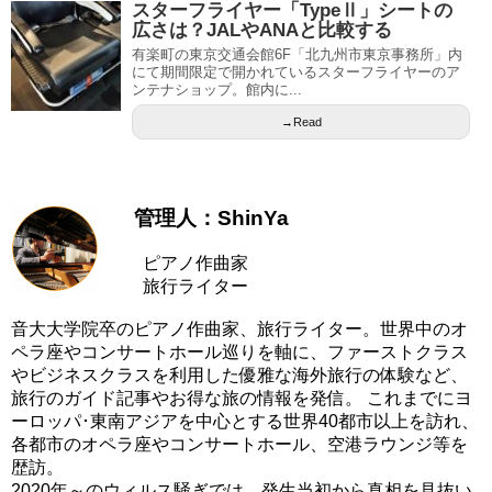
スターフライヤー「TypeⅡ」シートの
広さは？JALやANAと比較する
有楽町の東京交通会館6F「北九州市東京事務所」内
にて期間限定で開かれているスターフライヤーのア
ンテナショップ。館内に...
→Read
管理人：ShinYa
ピアノ作曲家
旅行ライター
音大大学院卒のピアノ作曲家、旅行ライター。世界中のオ
ペラ座やコンサートホール巡りを軸に、ファーストクラス
やビジネスクラスを利用した優雅な海外旅行の体験など、
旅行のガイド記事やお得な旅の情報を発信。 これまでにヨ
ーロッパ･東南アジアを中心とする世界40都市以上を訪れ、
各都市のオペラ座やコンサートホール、空港ラウンジ等を
歴訪。
2020年～のウィルス騒ぎでは、発生当初から真相を見抜い