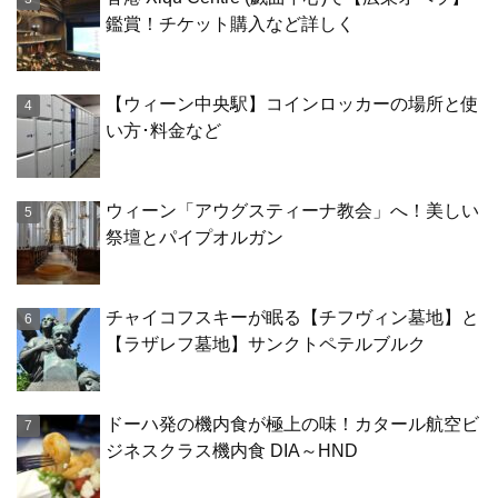
鑑賞！チケット購入など詳しく
【ウィーン中央駅】コインロッカーの場所と使
い方･料金など
ウィーン「アウグスティーナ教会」へ！美しい
祭壇とパイプオルガン
チャイコフスキーが眠る【チフヴィン墓地】と
【ラザレフ墓地】サンクトペテルブルク
ドーハ発の機内食が極上の味！カタール航空ビ
ジネスクラス機内食 DIA～HND