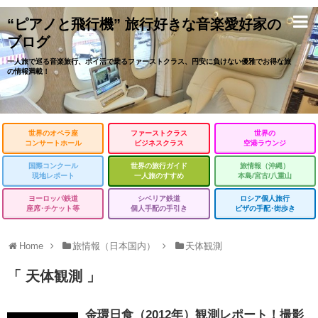
“ピアノと飛行機” 旅行好きな音楽愛好家の
ブログ
一人旅で巡る音楽旅行、ポイ活で乗るファーストクラス、円安に負けない優雅でお得な旅
の情報満載！
世界のオペラ座
ファーストクラス
世界の
コンサートホール
ビジネスクラス
空港ラウンジ
国際コンクール
世界の旅行ガイド
旅情報（沖縄）
現地レポート
一人旅のすすめ
本島/宮古/八重山
ヨーロッパ鉄道
シベリア鉄道
ロシア個人旅行
座席･チケット等
個人手配の手引き
ビザの手配･街歩き
Home
旅情報（日本国内）
天体観測
「 天体観測 」
金環日食（2012年）観測レポート！撮影