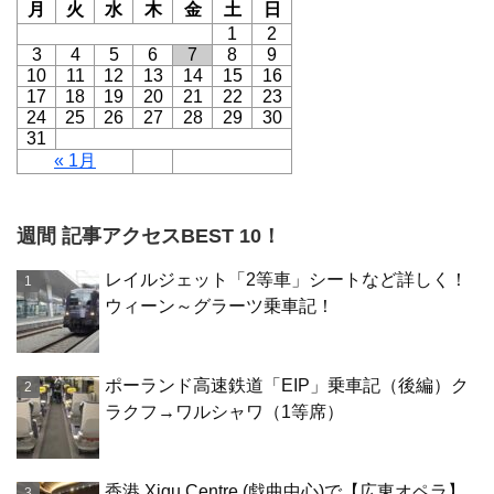
月
火
水
木
金
土
日
1
2
3
4
5
6
7
8
9
10
11
12
13
14
15
16
17
18
19
20
21
22
23
24
25
26
27
28
29
30
31
« 1月
週間 記事アクセスBEST 10！
レイルジェット「2等車」シートなど詳しく！
ウィーン～グラーツ乗車記！
ポーランド高速鉄道「EIP」乗車記（後編）ク
ラクフ→ワルシャワ（1等席）
香港 Xiqu Centre (戯曲中心)で【広東オペラ】