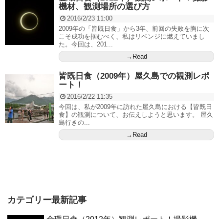
機材、観測場所の選び方
2016/2/23 11:00
2009年の「皆既日食」から3年、前回の失敗を胸に次
こそ成功を掴むべく、私はリベンジに燃えていまし
た。今回は、201...
→Read
皆既日食（2009年）屋久島での観測レポ
ート！
2016/2/22 11:35
今回は、私が2009年に訪れた屋久島における【皆既日
食】の観測について、お伝えしようと思います。 屋久
島行きの...
→Read
カテゴリー最新記事