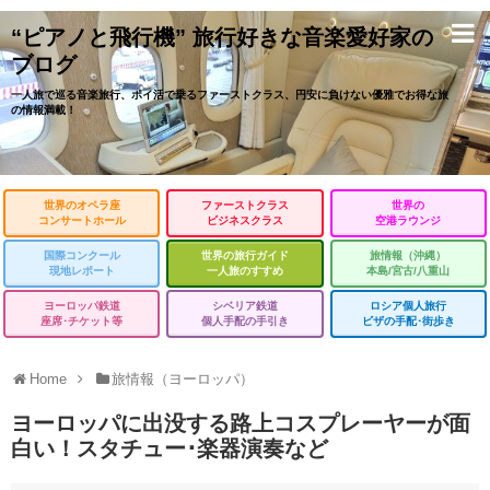
“ピアノと飛行機” 旅行好きな音楽愛好家の
ブログ
一人旅で巡る音楽旅行、ポイ活で乗るファーストクラス、円安に負けない優雅でお得な旅
の情報満載！
世界のオペラ座
ファーストクラス
世界の
コンサートホール
ビジネスクラス
空港ラウンジ
国際コンクール
世界の旅行ガイド
旅情報（沖縄）
現地レポート
一人旅のすすめ
本島/宮古/八重山
ヨーロッパ鉄道
シベリア鉄道
ロシア個人旅行
座席･チケット等
個人手配の手引き
ビザの手配･街歩き
Home
旅情報（ヨーロッパ）
ヨーロッパに出没する路上コスプレーヤーが面
白い！スタチュー･楽器演奏など