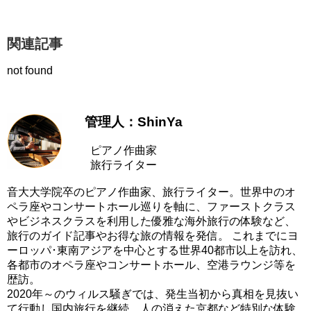
関連記事
not found
管理人：ShinYa
ピアノ作曲家
旅行ライター
音大大学院卒のピアノ作曲家、旅行ライター。世界中のオ
ペラ座やコンサートホール巡りを軸に、ファーストクラス
やビジネスクラスを利用した優雅な海外旅行の体験など、
旅行のガイド記事やお得な旅の情報を発信。 これまでにヨ
ーロッパ･東南アジアを中心とする世界40都市以上を訪れ、
各都市のオペラ座やコンサートホール、空港ラウンジ等を
歴訪。
2020年～のウィルス騒ぎでは、発生当初から真相を見抜い
て行動し国内旅行を継続、人の消えた京都など特別な体験